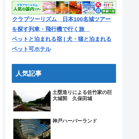
クラブツーリズム 日本100名城ツアー
を探す列車・飛行機で行く旅
ペットと泊まれる宿 | 犬・猫と泊まれる
ペット可ホテル
人気記事
土塁造りによる佐竹家の巨
大城郭 久保田城
神戸ハーバーランド