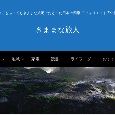
れてもふってもきままな旅足でたどった日本の四季 アフィリエイト広告
きままな旅人
旅
地域
家電
読書
ライフログ
おすす