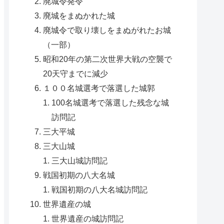
廃城令発令
廃城をまぬかれた城
廃城令で取り壊しをまぬがれたお城
（一部）
昭和20年の第二次世界大戦の空襲で
20天守までに減少
１００名城選考で落選した城郭
100名城選考で落選した残念な城
訪問記
三大平城
三大山城
三大山城訪問記
戦国初期の八大名城
戦国初期の八大名城訪問記
世界遺産の城
世界遺産の城訪問記