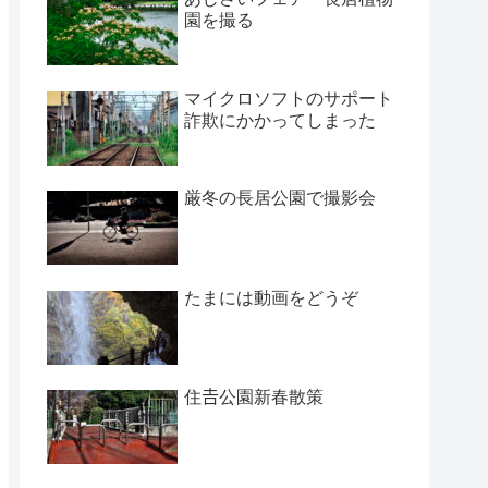
園を撮る
マイクロソフトのサポート
詐欺にかかってしまった
厳冬の長居公園で撮影会
たまには動画をどうぞ
住𠮷公園新春散策