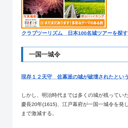
クラブツーリズム 日本100名城ツアーを探す
一国一城令
現存１２天守 佐幕派の城が破壊されたとい
しかし、明治時代までは多くの城が残ってい
慶長20年(1615)、江戸幕府が一国一城令を
まで激減する。