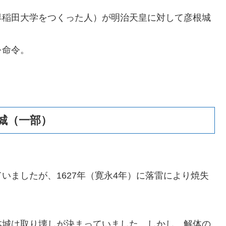
早稲田大学をつくった人）が明治天皇に対して彦根城
を命令。
城（一部）
いましたが、1627年（寛永4年）に落雷により焼失
本城は取り壊しが決まっていました。しかし、解体の