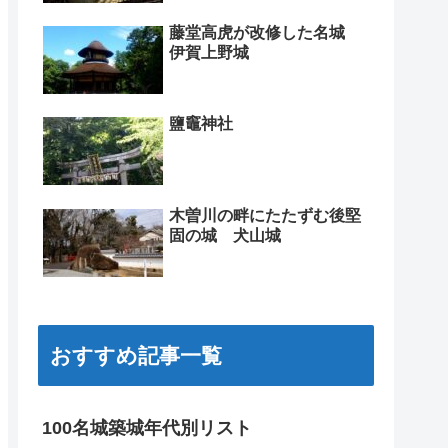
藤堂高虎が改修した名城
伊賀上野城
鹽竈神社
木曽川の畔にたたずむ後堅
固の城 犬山城
おすすめ記事一覧
100名城築城年代別リスト