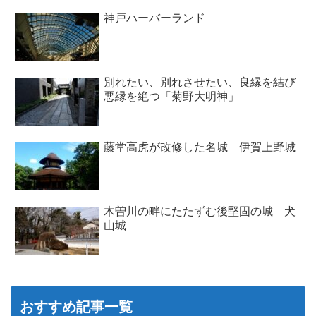
神戸ハーバーランド
別れたい、別れさせたい、良縁を結び
悪縁を絶つ「菊野大明神」
藤堂高虎が改修した名城 伊賀上野城
木曽川の畔にたたずむ後堅固の城 犬
山城
おすすめ記事一覧