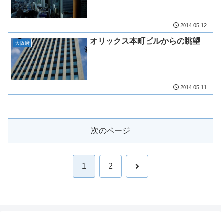
2014.05.12
オリックス本町ビルからの眺望
大阪府
2014.05.11
次のページ
次
1
2
へ