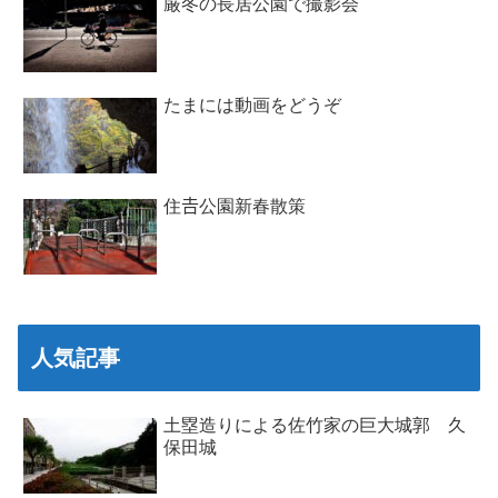
厳冬の長居公園で撮影会
たまには動画をどうぞ
住𠮷公園新春散策
人気記事
土塁造りによる佐竹家の巨大城郭 久
保田城