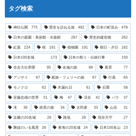
タグ検索
神社仏閣
775
歴史を訪ねる旅
492
日本の町並み
478
日本の庭園・美術館・水族館
287
歴史的建造物
262
紅葉
224
桜
191
植物園
191
朝日・夕日
182
日本100名城
173
日本の祭り・伝統行事
150
住吉大社界隈
95
名城の旅
89
夜景
77
アジサイ
67
船旅・フェリーの旅
67
行基
65
モノクロ
62
木漏れ日
61
石畳
58
安藤忠雄の世界
51
梅
47
渓谷
42
バラ
37
滝
36
絶景の旅
34
古民家
33
山岳
31
近畿の20名城
28
路地
28
現存天守
27
舞妓のいる風景
26
東海の20名城
24
日本100名山
23