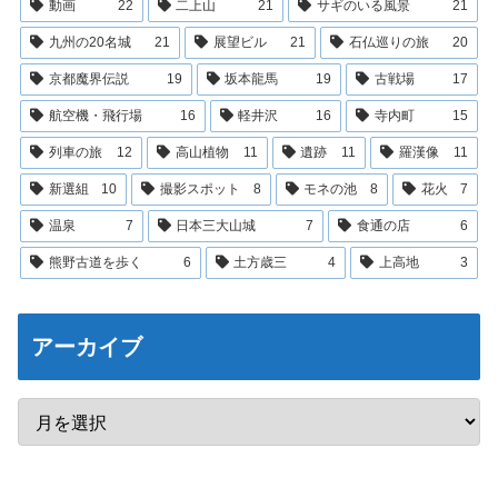
動画
22
二上山
21
サギのいる風景
21
九州の20名城
21
展望ビル
21
石仏巡りの旅
20
京都魔界伝説
19
坂本龍馬
19
古戦場
17
航空機・飛行場
16
軽井沢
16
寺内町
15
列車の旅
12
高山植物
11
遺跡
11
羅漢像
11
新選組
10
撮影スポット
8
モネの池
8
花火
7
温泉
7
日本三大山城
7
食通の店
6
熊野古道を歩く
6
土方歳三
4
上高地
3
アーカイブ