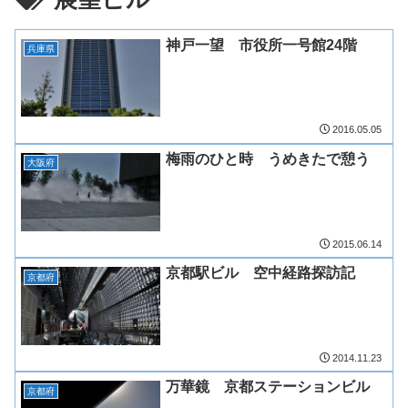
神戸一望 市役所一号館24階
兵庫県
2016.05.05
梅雨のひと時 うめきたで憩う
大阪府
2015.06.14
京都駅ビル 空中経路探訪記
京都府
2014.11.23
万華鏡 京都ステーションビル
京都府