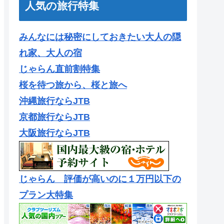
人気の旅行特集
みんなには秘密にしておきたい大人の隠
れ家、大人の宿
じゃらん直前割特集
桜を待つ旅から、桜と旅へ
沖縄旅行ならJTB
京都旅行ならJTB
大阪旅行ならJTB
じゃらん 評価が高いのに１万円以下の
プラン大特集