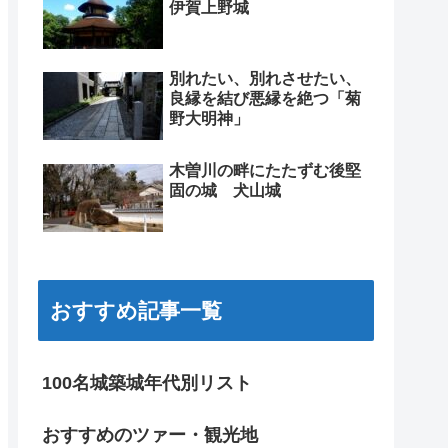
伊賀上野城
別れたい、別れさせたい、
良縁を結び悪縁を絶つ「菊
野大明神」
木曽川の畔にたたずむ後堅
固の城 犬山城
おすすめ記事一覧
100名城築城年代別リスト
おすすめのツァー・観光地