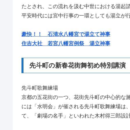
たとされ、この流れを汲む中世における湯起
平安時代には宮中行事の一環としても湯立が
豪快！！ 石清水八幡宮で湯立て神事
住吉大社 若宮八幡宮例祭 湯立神事
先斗町の新春花街舞初め特別講演
先斗町歌舞練場
京都の五花街の一つ、花街先斗町の中心的な
には「水明会」が催される先斗町歌舞練場は、
て、「劇場の名手」といわれた木村得三郎設