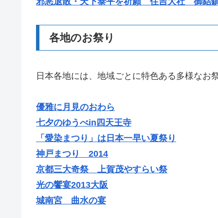
邪悪退散・天下泰平を祈願 住吉大社 御結
各地のお祭り
日本各地には、地域ごとに特色ある多様なお
優雅に月見のおわら
七夕のゆうべin四天王寺
「愛染まつり」は日本一早い夏祭り
神戸まつり 2014
京都三大奇祭 上賀茂やすらい祭
光の饗宴2013大阪
城南宮 曲水の宴