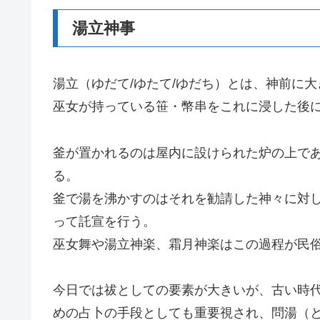
湯立神事
湯立（ゆだて/ゆたて/ゆだち）とは、神前に
巫女が持っている笹・幣串をこれに浸した後
釜が置かれるのは屋内に設けられた炉の上で
る。
釜で湯を沸かすのはそれを勧請した神々に対
って託宣を行う。
巫女舞や湯立神楽、霜月神楽はこの過程が民
今日では祓としての要素が大きいが、古い時
めの占卜の手段としても重要視され、問湯（