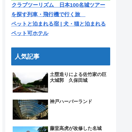
クラブツーリズム 日本100名城ツアー
を探す列車・飛行機で行く旅
ペットと泊まれる宿 | 犬・猫と泊まれる
ペット可ホテル
人気記事
土塁造りによる佐竹家の巨
大城郭 久保田城
神戸ハーバーランド
藤堂高虎が改修した名城