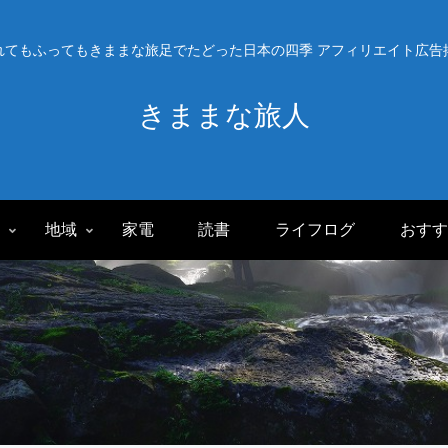
れてもふってもきままな旅足でたどった日本の四季 アフィリエイト広告
きままな旅人
旅
地域
家電
読書
ライフログ
おすす