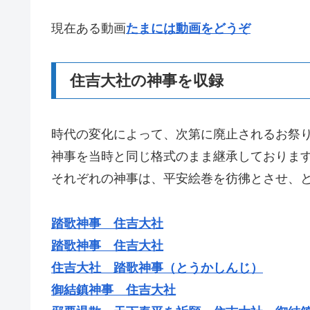
現在ある動画
たまには動画をどうぞ
住吉大社の神事を収録
時代の変化によって、次第に廃止されるお祭
神事を当時と同じ格式のまま継承しておりま
それぞれの神事は、平安絵巻を彷彿とさせ、
踏歌神事 住吉大社
踏歌神事 住吉大社
住吉大社 踏歌神事（とうかしんじ）
御結鎮神事 住吉大社