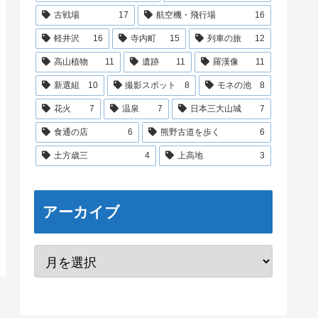
古戦場
17
航空機・飛行場
16
軽井沢
16
寺内町
15
列車の旅
12
高山植物
11
遺跡
11
羅漢像
11
新選組
10
撮影スポット
8
モネの池
8
花火
7
温泉
7
日本三大山城
7
食通の店
6
熊野古道を歩く
6
土方歳三
4
上高地
3
アーカイブ