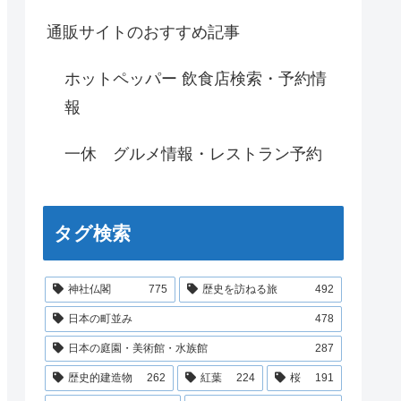
通販サイトのおすすめ記事
ホットペッパー 飲食店検索・予約情
報
一休 グルメ情報・レストラン予約
タグ検索
神社仏閣
775
歴史を訪ねる旅
492
日本の町並み
478
日本の庭園・美術館・水族館
287
歴史的建造物
262
紅葉
224
桜
191