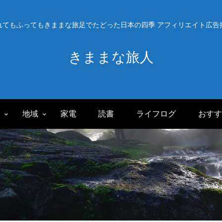
れてもふってもきままな旅足でたどった日本の四季 アフィリエイト広告
きままな旅人
旅
地域
家電
読書
ライフログ
おすす