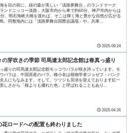
海を目の前に、緑の森が美しい「淡路夢舞台」のランドマーク
ランドニッコー淡路」大阪市内から車で約60分、神戸市内からは
0分。明石海峡大橋を渡れば、そこは輝く海と豊かな自然が広がる
島。同敷地内には「淡路夢舞台国際会議場」や、兵庫...
2025.09.24
々の芽吹きの季節 司馬遼太郎記念館は春真っ盛り
っ盛りの司馬遼太郎記念館モッコウバラが咲き誇っています。モ
ウバラは、中国原産のバラ。種小名は植物学者ジョゼフ・バンク
夫人にちなみます。そして、ツツジも見頃を迎えております紅一
美しさから「桜よりも優れた色」と呼ばれることもあり...
2025.04.26
の花ロードへの配置も終わりました