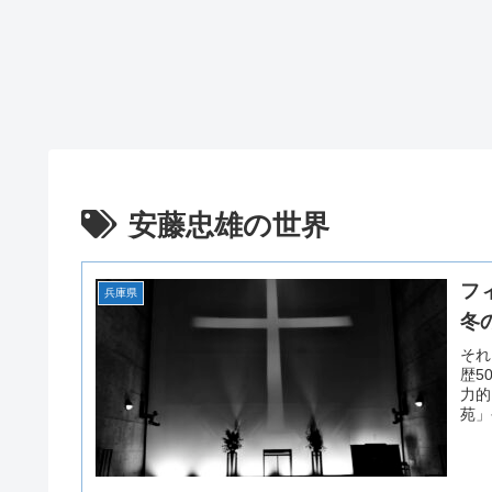
安藤忠雄の世界
フ
兵庫県
冬
それ
歴5
力的
苑」