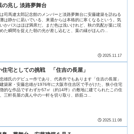
葉の兆し 淡路夢舞台
は司馬遼太郎記念館のメンバーと淡路夢舞台に安藤建築を訪ねる
灘は静かに凪いでいる、来週からは本格的に寒くなるという。気
いかバスはほぼ満席だ。まだ色は浅いけれど、秋の気配が葉に現
めた瞬間を捉えた朝の光が差し込むと、葉の縁がほんの...
2025.11.17
小住宅としての挑戦 「住吉の長屋」
忠雄氏のデビュー作であり、代表作でもあります「住吉の長屋」
建築家・安藤忠雄が1976年に大阪市住吉区で手がけた、狭小住宅
徴的な作品ですわずか57㎡（約14坪）の敷地に建てられたこの住
、三軒長屋の真ん中の一軒を切り取り、鉄筋コ...
2025.11.08