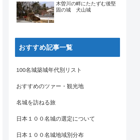
木曽川の畔にたたずむ後堅
固の城 犬山城
おすすめ記事一覧
100名城築城年代別リスト
おすすめのツァー・観光地
名城を訪ねる旅
日本１００名城の選定について
日本１００名城地域別分布