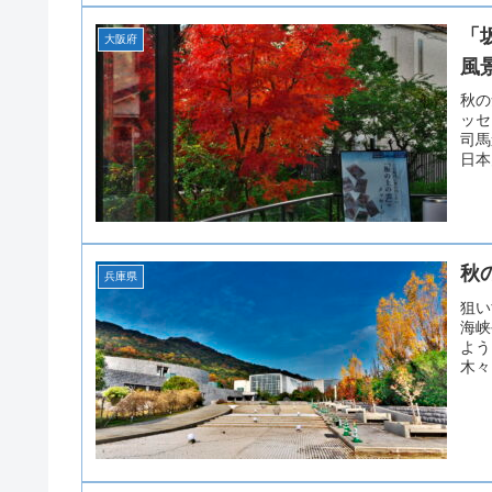
「
大阪府
風
秋の
ッセ
司馬
日本
秋
兵庫県
狙い
海峡
よう
木々