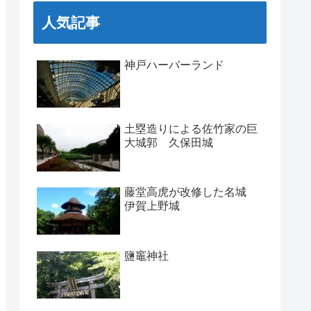
人気記事
神戸ハーバーランド
土塁造りによる佐竹家の巨
大城郭 久保田城
藤堂高虎が改修した名城
伊賀上野城
鹽竈神社