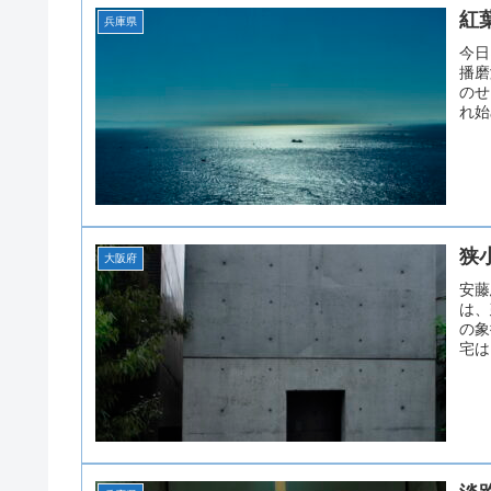
紅
兵庫県
今日
播磨
のせ
れ始
狭
大阪府
安藤
は、
の象
宅は