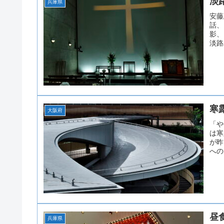
淡
兵庫県
安藤
話、
影、
淡路
寒
大阪府
「や
は
が昨
への
昼
兵庫県