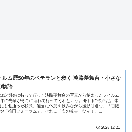
ィルム歴50年のベテランと歩く 淡路夢舞台・小さな
の物語
は定例会に持って行った淡路夢舞台の写真から始まったフイルム
0年の先輩がそこに連れて行ってくれという。4回目の淡路だ。体
にも似通った状態、適当に休憩を挟みながら撮影は進む。「百段
や「楕円フォーラム」、それに「海の教会」なんて、...
2025.12.21