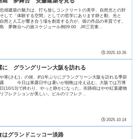
路島 夢舞台 安藤建築を見る
忠雄建築の魅力は、打ち放しコンクリートの美学、自然光との対
そして「体験する空間」としての哲学にあります静と動、光と
自然と人工が響き合う場を創造する力が、彼の作品の本質です。
島 夢舞台への旅スケジュール例09:00 JR三宮東...
2025.10.26
露に グラングリーン大阪を訪れる
や寒(さむ)」の候、約1年ぶりにグラングリーン大阪を訪れる季節
寒露 今日は寒露日中は暑いが朝晩は冷え込む。大阪では万博
日(10/13)で終わり、やっと静かになった。街路樹はやや紅葉建物
リフレクションが美しい。ビルのリフレク...
2025.10.14
食はグランドニッコー淡路