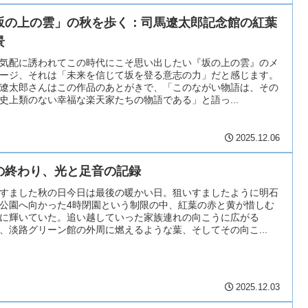
坂の上の雲」の秋を歩く：司馬遼太郎記念館の紅葉
景
気配に誘われてこの時代にこそ思い出したい『坂の上の雲』のメ
ージ、それは「未来を信じて坂を登る意志の力」だと感じます。
遼太郎さんはこの作品のあとがきで、「このながい物語は、その
史上類のない幸福な楽天家たちの物語である」と語っ...
2025.12.06
の終わり、光と足音の記録
すました秋の日今日は最後の暖かい日。狙いすましたように明石
公園へ向かった4時閉園という制限の中、紅葉の赤と黄が惜しむ
に輝いていた。追い越していった家族連れの向こうに広がる
、淡路グリーン館の外周に燃えるような葉、そしてその向こ...
2025.12.03