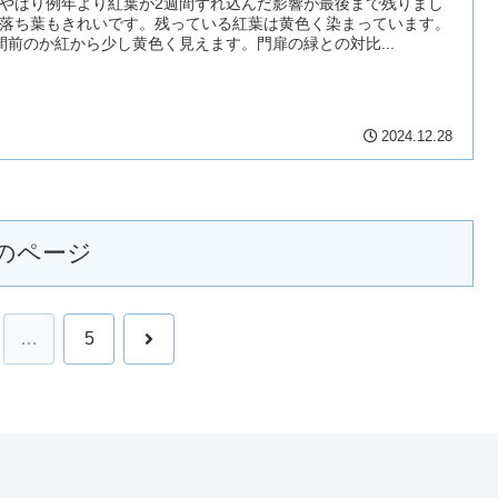
やはり例年より紅葉が2週間ずれ込んだ影響が最後まで残りまし
落ち葉もきれいです。残っている紅葉は黄色く染まっています。
間前のか紅から少し黄色く見えます。門扉の緑との対比...
2024.12.28
のページ
次
…
5
へ