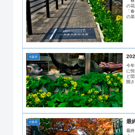
「春
の花
「春
の菜
2
大阪府
今年
に恒
ど団
開さ
最
大阪府
最終