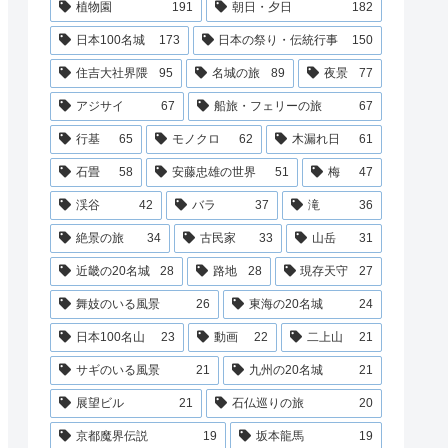
植物園
191
朝日・夕日
182
日本100名城
173
日本の祭り・伝統行事
150
住吉大社界隈
95
名城の旅
89
夜景
77
アジサイ
67
船旅・フェリーの旅
67
行基
65
モノクロ
62
木漏れ日
61
石畳
58
安藤忠雄の世界
51
梅
47
渓谷
42
バラ
37
滝
36
絶景の旅
34
古民家
33
山岳
31
近畿の20名城
28
路地
28
現存天守
27
舞妓のいる風景
26
東海の20名城
24
日本100名山
23
動画
22
二上山
21
サギのいる風景
21
九州の20名城
21
展望ビル
21
石仏巡りの旅
20
京都魔界伝説
19
坂本龍馬
19