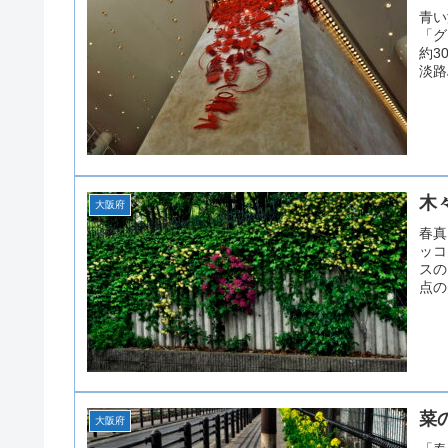
青い
「グ
約3
淡路
木
大阪府
春真
ッコ
スの
点の
菜
大阪府