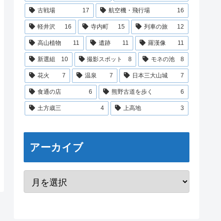
古戦場
17
航空機・飛行場
16
軽井沢
16
寺内町
15
列車の旅
12
高山植物
11
遺跡
11
羅漢像
11
新選組
10
撮影スポット
8
モネの池
8
花火
7
温泉
7
日本三大山城
7
食通の店
6
熊野古道を歩く
6
土方歳三
4
上高地
3
アーカイブ