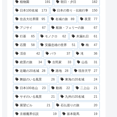
植物園
191
朝日・夕日
182
日本100名城
173
日本の祭り・伝統行事
150
住吉大社界隈
95
名城の旅
89
夜景
77
アジサイ
67
船旅・フェリーの旅
67
行基
65
モノクロ
62
木漏れ日
61
石畳
58
安藤忠雄の世界
51
梅
47
渓谷
42
バラ
37
滝
36
絶景の旅
34
古民家
33
山岳
31
近畿の20名城
28
路地
28
現存天守
27
舞妓のいる風景
26
東海の20名城
24
日本100名山
23
動画
22
二上山
21
サギのいる風景
21
九州の20名城
21
展望ビル
21
石仏巡りの旅
20
京都魔界伝説
19
坂本龍馬
19