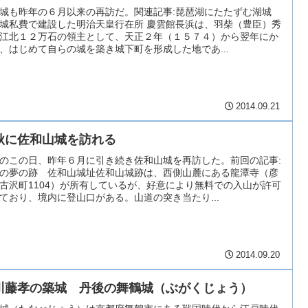
城も昨年の６月以来の再訪だ。関連記事:琵琶湖にたたずむ湖城
城私費で建設した明治天皇行在所 慶雲館長浜は、羽柴（豊臣）秀
江北１２万石の領主として、天正２年（１５７４）から翌年にか
、はじめて自らの城を築き城下町を形成した地であ...
2014.09.21
秋に佐和山城を訪れる
のこの日、昨年６月に引き続き佐和山城を再訪した。前回の記事:
の夢の跡 佐和山城址佐和山城跡は、西側山麓にある龍潭寺（彦
古沢町1104）が所有しているが、好意により無料での入山が許可
ており、境内に登山口がある。山道の突き当たり...
2014.09.20
川藤孝の築城 丹後の舞鶴城（ぶがくじょう）