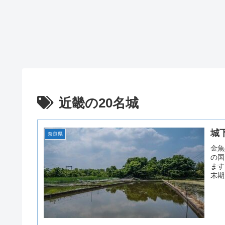
近畿の20名城
城
奈良県
金魚
の国
ます
末期