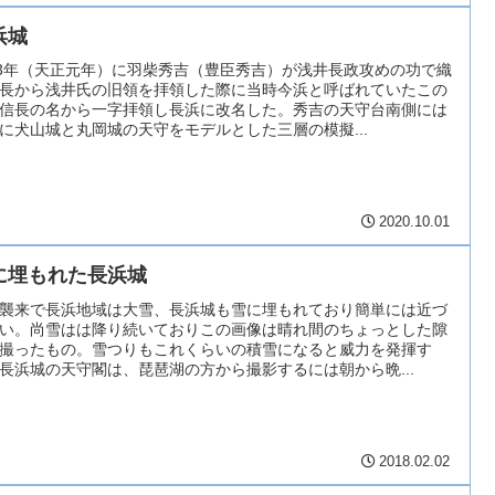
浜城
73年（天正元年）に羽柴秀吉（豊臣秀吉）が浅井長政攻めの功で織
長から浅井氏の旧領を拝領した際に当時今浜と呼ばれていたこの
信長の名から一字拝領し長浜に改名した。秀吉の天守台南側には
に犬山城と丸岡城の天守をモデルとした三層の模擬...
2020.10.01
に埋もれた長浜城
襲来で長浜地域は大雪、長浜城も雪に埋もれており簡単には近づ
い。尚雪はは降り続いておりこの画像は晴れ間のちょっとした隙
撮ったもの。雪つりもこれくらいの積雪になると威力を発揮す
長浜城の天守閣は、琵琶湖の方から撮影するには朝から晩...
2018.02.02