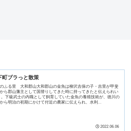
下町ブラっと散策
のふる里 大和郡山大和郡山の金魚は柳沢吉保の子・吉里が甲斐
から郡山藩主として国替りしてきた時に持ってきたと伝えられい
 。下級武士の内職として飼育していた金魚の養殖技術が、徳川の
から明治の初期にかけて付近の農家に伝えられ、水利...
2022.06.06