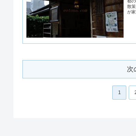
都の
散策
が家
次
1