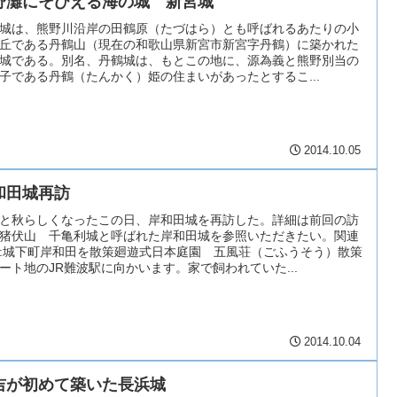
野灘にそびえる海の城 新宮城
城は、熊野川沿岸の田鶴原（たづはら）とも呼ばれるあたりの小
丘である丹鶴山（現在の和歌山県新宮市新宮字丹鶴）に築かれた
城である。別名、丹鶴城は、もとこの地に、源為義と熊野別当の
子である丹鶴（たんかく）姫の住まいがあったとするこ...
2014.10.05
和田城再訪
と秋らしくなったこの日、岸和田城を再訪した。詳細は前回の訪
猪伏山 千亀利城と呼ばれた岸和田城を参照いただきたい。関連
:城下町岸和田を散策廻遊式日本庭園 五風荘（ごふうそう）散策
ート地のJR難波駅に向かいます。家で飼われていた...
2014.10.04
吉が初めて築いた長浜城