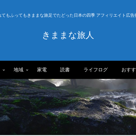
れてもふってもきままな旅足でたどった日本の四季 アフィリエイト広告
きままな旅人
旅
地域
家電
読書
ライフログ
おすす