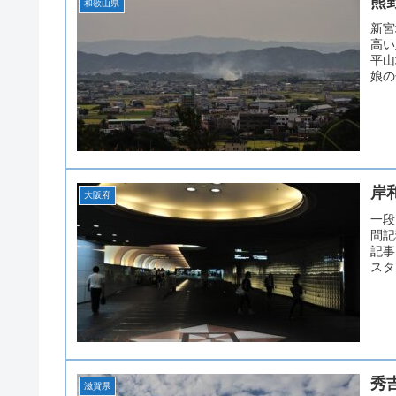
熊
和歌山県
新宮
高い
平山
娘の
岸
大阪府
一段
問記
記事
スタ
秀
滋賀県