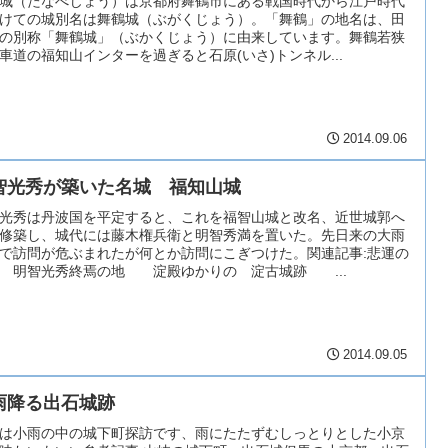
城（たなべじょう）は京都府舞鶴市にある戦国時代から江戸時代
けての城別名は舞鶴城（ぶがくじょう）。「舞鶴」の地名は、田
の別称「舞鶴城」（ぶかくじょう）に由来しています。舞鶴若狭
車道の福知山インターを過ぎると石原(いさ)トンネル...
2014.09.06
智光秀が築いた名城 福知山城
光秀は丹波国を平定すると、これを福智山城と改名、近世城郭へ
修築し、城代には藤木権兵衛と明智秀満を置いた。先日来の大雨
で訪問が危ぶまれたが何とか訪問にこぎつけた。関連記事:悲運の
 明智光秀終焉の地 淀殿ゆかりの 淀古城跡 ...
2014.09.05
雨降る出石城跡
は小雨の中の城下町探訪です、雨にたたずむしっとりとした小京