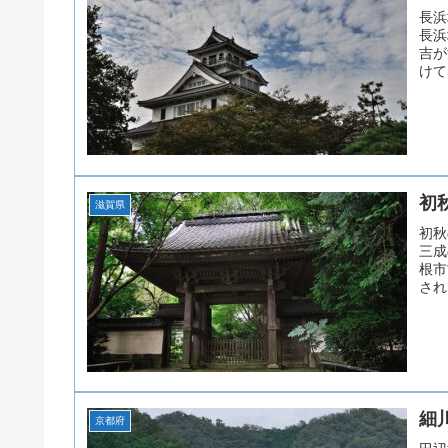
長浜
長浜
吉が
けて
初
滋賀県
初秋
三成
根市
され
細
京都府