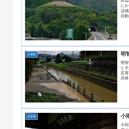
田辺
にか
辺城
自動
明
京都府
明智
と大
災害
武将
小
兵庫県
今回