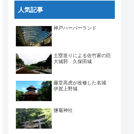
人気記事
神戸ハーバーランド
土塁造りによる佐竹家の巨
大城郭 久保田城
藤堂高虎が改修した名城
伊賀上野城
鹽竈神社