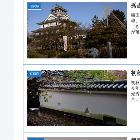
秀
滋賀県
織田
城、
（き
が落
初
京都府
初秋
今年
光秀
言い