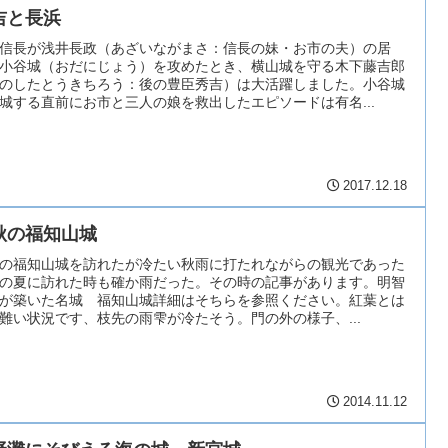
吉と長浜
信長が浅井長政（あざいながまさ：信長の妹・お市の夫）の居
小谷城（おだにじょう）を攻めたとき、横山城を守る木下藤吉郎
のしたとうきちろう：後の豊臣秀吉）は大活躍しました。小谷城
城する直前にお市と三人の娘を救出したエピソードは有名...
2017.12.18
秋の福知山城
の福知山城を訪れたが冷たい秋雨に打たれながらの観光であった
の夏に訪れた時も確か雨だった。その時の記事があります。明智
が築いた名城 福知山城詳細はそちらを参照ください。紅葉とは
難い状況です、枝先の雨雫が冷たそう。門の外の様子、...
2014.11.12