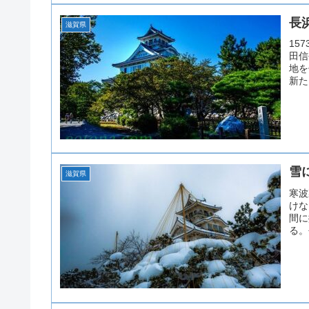
長
滋賀県
15
田信
地を
新た
雪
滋賀県
寒波
けな
間に
る。