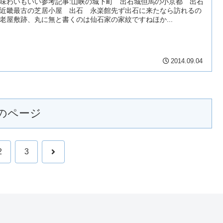
味わいもいい参考記事:山峡の城下町 出石城但馬の小京都 出石
近畿最古の芝居小屋 出石 永楽館先ず出石に来たなら訪れるの
老屋敷跡、丸に無と書くのは仙石家の家紋ですねほか...
2014.09.04
のページ
次
2
3
へ