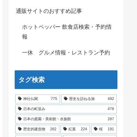
通販サイトのおすすめ記事
ホットペッパー 飲食店検索・予約情
報
一休 グルメ情報・レストラン予約
タグ検索
神社仏閣
775
歴史を訪ねる旅
492
日本の町並み
478
日本の庭園・美術館・水族館
287
歴史的建造物
262
紅葉
224
桜
191