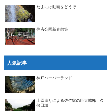
たまには動画をどうぞ
住𠮷公園新春散策
人気記事
神戸ハーバーランド
土塁造りによる佐竹家の巨大城郭 久
保田城