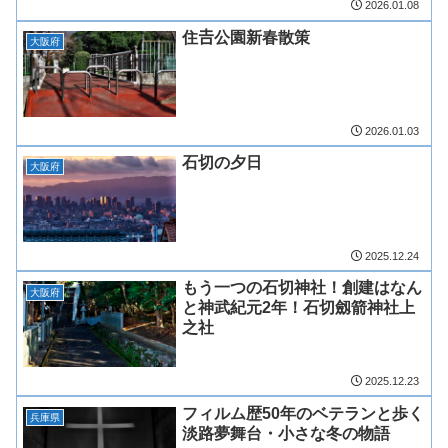
2026.01.08
住𠮷公園新春散策
大阪府
2026.01.03
石切の夕日
大阪府
2025.12.24
もう一つの石切神社！創建はなん
大阪府
と神武紀元2年！石切劔箭神社上
之社
2025.12.23
フィルム歴50年のベテランと歩く
兵庫県
淡路夢舞台・小さな冬の物語