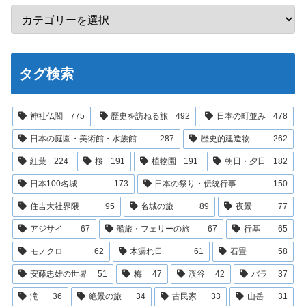
タグ検索
神社仏閣
775
歴史を訪ねる旅
492
日本の町並み
478
日本の庭園・美術館・水族館
287
歴史的建造物
262
紅葉
224
桜
191
植物園
191
朝日・夕日
182
日本100名城
173
日本の祭り・伝統行事
150
住吉大社界隈
95
名城の旅
89
夜景
77
アジサイ
67
船旅・フェリーの旅
67
行基
65
モノクロ
62
木漏れ日
61
石畳
58
安藤忠雄の世界
51
梅
47
渓谷
42
バラ
37
滝
36
絶景の旅
34
古民家
33
山岳
31