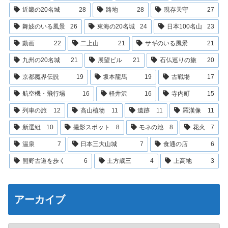
近畿の20名城
28
路地
28
現存天守
27
舞妓のいる風景
26
東海の20名城
24
日本100名山
23
動画
22
二上山
21
サギのいる風景
21
九州の20名城
21
展望ビル
21
石仏巡りの旅
20
京都魔界伝説
19
坂本龍馬
19
古戦場
17
航空機・飛行場
16
軽井沢
16
寺内町
15
列車の旅
12
高山植物
11
遺跡
11
羅漢像
11
新選組
10
撮影スポット
8
モネの池
8
花火
7
温泉
7
日本三大山城
7
食通の店
6
熊野古道を歩く
6
土方歳三
4
上高地
3
アーカイブ