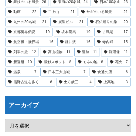
舞妓のいる風景
26
東海の20名城
24
日本100名山
23
動画
22
二上山
21
サギのいる風景
21
九州の20名城
21
展望ビル
21
石仏巡りの旅
20
京都魔界伝説
19
坂本龍馬
19
古戦場
17
航空機・飛行場
16
軽井沢
16
寺内町
15
列車の旅
12
高山植物
11
遺跡
11
羅漢像
11
新選組
10
撮影スポット
8
モネの池
8
花火
7
温泉
7
日本三大山城
7
食通の店
6
熊野古道を歩く
6
土方歳三
4
上高地
3
アーカイブ