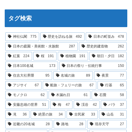
タグ検索
神社仏閣
775
歴史を訪ねる旅
492
日本の町並み
478
日本の庭園・美術館・水族館
287
歴史的建造物
262
紅葉
224
桜
191
植物園
191
朝日・夕日
182
日本100名城
173
日本の祭り・伝統行事
150
住吉大社界隈
95
名城の旅
89
夜景
77
アジサイ
67
船旅・フェリーの旅
67
行基
65
モノクロ
62
木漏れ日
61
石畳
58
安藤忠雄の世界
51
梅
47
渓谷
42
バラ
37
滝
36
絶景の旅
34
古民家
33
山岳
31
近畿の20名城
28
路地
28
現存天守
27