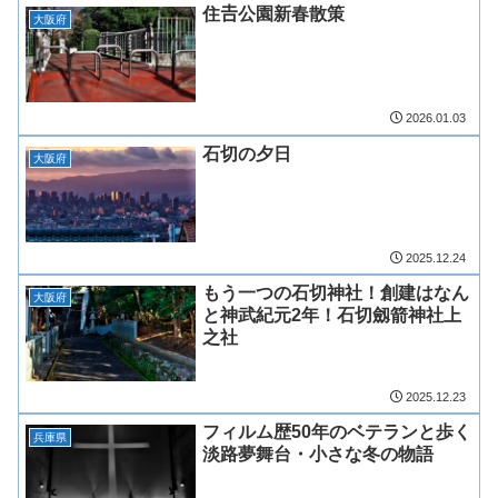
住𠮷公園新春散策
大阪府
2026.01.03
石切の夕日
大阪府
2025.12.24
もう一つの石切神社！創建はなん
大阪府
と神武紀元2年！石切劔箭神社上
之社
2025.12.23
フィルム歴50年のベテランと歩く
兵庫県
淡路夢舞台・小さな冬の物語