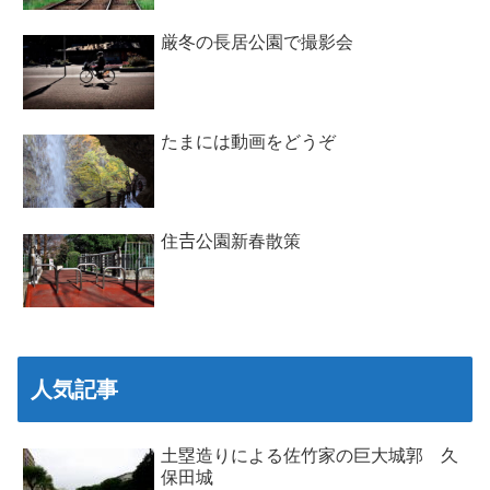
厳冬の長居公園で撮影会
たまには動画をどうぞ
住𠮷公園新春散策
人気記事
土塁造りによる佐竹家の巨大城郭 久
保田城