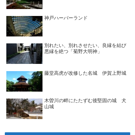
神戸ハーバーランド
別れたい、別れさせたい、良縁を結び
悪縁を絶つ「菊野大明神」
藤堂高虎が改修した名城 伊賀上野城
木曽川の畔にたたずむ後堅固の城 犬
山城