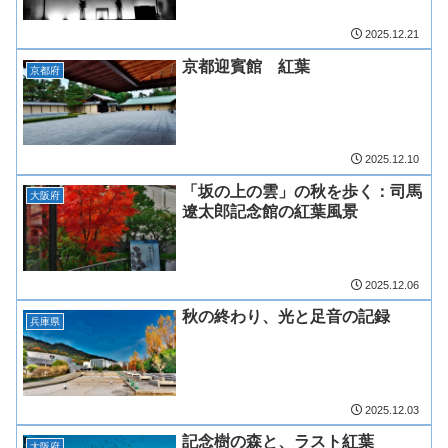
2025.12.21
京都迎賓館 紅葉
京都府
2025.12.10
「坂の上の雲」の秋を歩く：司馬
大阪府
遼太郎記念館の紅葉風景
2025.12.06
秋の終わり、光と足音の記録
兵庫県
2025.12.03
記念樹の森と、ラスト紅葉
大阪府