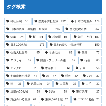
タグ検索
神社仏閣
775
歴史を訪ねる旅
492
日本の町並み
478
日本の庭園・美術館・水族館
287
歴史的建造物
262
紅葉
224
桜
191
植物園
191
朝日・夕日
182
日本100名城
173
日本の祭り・伝統行事
150
住吉大社界隈
95
名城の旅
89
夜景
77
アジサイ
67
船旅・フェリーの旅
67
行基
65
モノクロ
62
木漏れ日
61
石畳
58
安藤忠雄の世界
51
梅
47
渓谷
42
バラ
37
滝
36
絶景の旅
34
古民家
33
山岳
31
近畿の20名城
28
路地
28
現存天守
27
舞妓のいる風景
26
東海の20名城
24
日本100名山
23