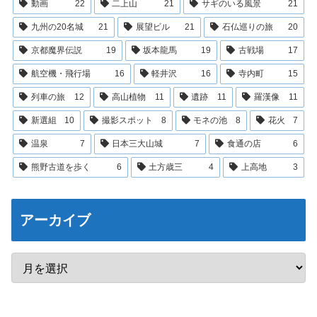
動画
22
二上山
21
サギのいる風景
21
九州の20名城
21
展望ビル
21
石仏巡りの旅
20
京都魔界伝説
19
坂本龍馬
19
古戦場
17
航空機・飛行場
16
軽井沢
16
寺内町
15
列車の旅
12
高山植物
11
遺跡
11
羅漢像
11
新選組
10
撮影スポット
8
モネの池
8
花火
7
温泉
7
日本三大山城
7
食通の店
6
熊野古道を歩く
6
土方歳三
4
上高地
3
アーカイブ