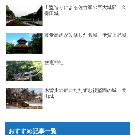
土塁造りによる佐竹家の巨大城郭 久
保田城
藤堂高虎が改修した名城 伊賀上野城
鹽竈神社
木曽川の畔にたたずむ後堅固の城 犬
山城
おすすめ記事一覧