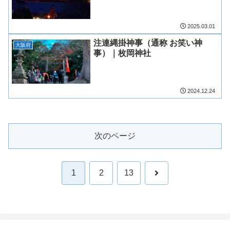
2025.03.01
注連縄掛神事（通称 お笑い神
大阪府
事）｜枚岡神社
2024.12.24
次のページ
次
1
2
13
へ