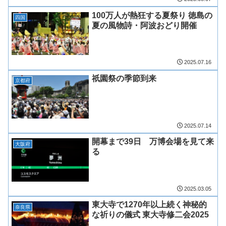
100万人が熱狂する夏祭り 徳島の
四国
夏の風物詩・阿波おどり開催
2025.07.16
祇園祭の季節到来
京都府
2025.07.14
開幕まで39日 万博会場を見て来
大阪府
る
2025.03.05
東大寺で1270年以上続く神秘的
奈良県
な祈りの儀式 東大寺修二会2025