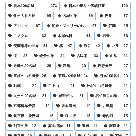
日本100名城
173
日本の祭り・伝統行事
150
住吉大社界隈
95
名城の旅
89
夜景
77
アジサイ
67
船旅・フェリーの旅
67
行基
65
モノクロ
62
木漏れ日
61
石畳
58
安藤忠雄の世界
51
梅
47
渓谷
42
バラ
37
滝
36
絶景の旅
34
古民家
33
山岳
31
近畿の20名城
28
路地
28
現存天守
27
舞妓のいる風景
26
東海の20名城
24
日本100名山
23
動画
22
二上山
21
サギのいる風景
21
九州の20名城
21
展望ビル
21
石仏巡りの旅
20
京都魔界伝説
19
坂本龍馬
19
古戦場
17
航空機・飛行場
16
軽井沢
16
寺内町
15
列車の旅
12
高山植物
11
遺跡
11
羅漢像
11