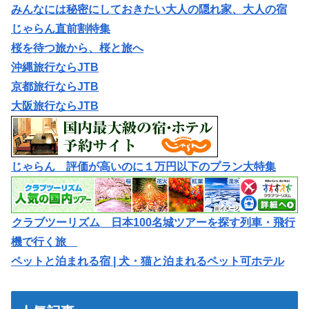
みんなには秘密にしておきたい大人の隠れ家、大人の宿
じゃらん直前割特集
桜を待つ旅から、桜と旅へ
沖縄旅行ならJTB
京都旅行ならJTB
大阪旅行ならJTB
じゃらん 評価が高いのに１万円以下のプラン大特集
クラブツーリズム 日本100名城ツアーを探す列車・飛行
機で行く旅
ペットと泊まれる宿 | 犬・猫と泊まれるペット可ホテル