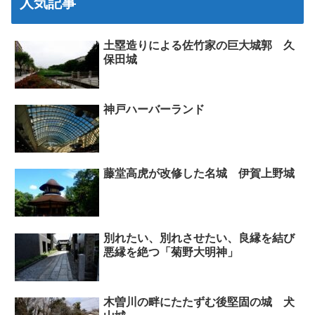
人気記事
土塁造りによる佐竹家の巨大城郭 久
保田城
神戸ハーバーランド
藤堂高虎が改修した名城 伊賀上野城
別れたい、別れさせたい、良縁を結び
悪縁を絶つ「菊野大明神」
木曽川の畔にたたずむ後堅固の城 犬