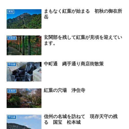
まもなく紅葉が始まる 初秋の御在所
東海
岳
玄関部を残して紅葉が見頃を迎えてい
大阪府
ます。
中町通 縄手通り商店街散策
甲信越
紅葉の穴場 浄住寺
京都府
信州の名城を訪ねて 現存天守の残
甲信越
る 国宝 松本城