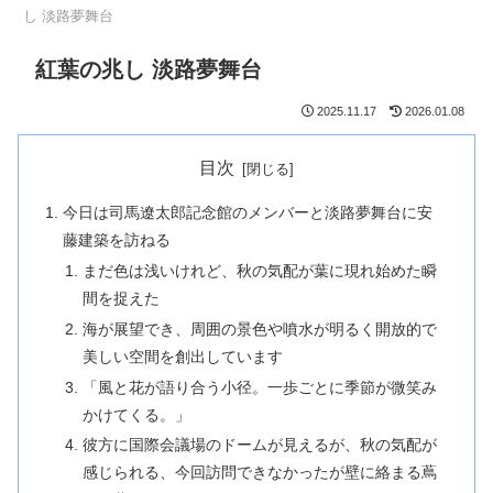
し 淡路夢舞台
紅葉の兆し 淡路夢舞台
2025.11.17
2026.01.08
目次
今日は司馬遼太郎記念館のメンバーと淡路夢舞台に安
藤建築を訪ねる
まだ色は浅いけれど、秋の気配が葉に現れ始めた瞬
間を捉えた
海が展望でき、周囲の景色や噴水が明るく開放的で
美しい空間を創出しています
「風と花が語り合う小径。一歩ごとに季節が微笑み
かけてくる。」
彼方に国際会議場のドームが見えるが、秋の気配が
感じられる、今回訪問できなかったが壁に絡まる蔦