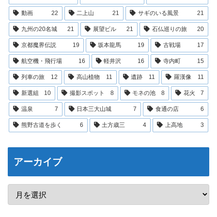
動画
22
二上山
21
サギのいる風景
21
九州の20名城
21
展望ビル
21
石仏巡りの旅
20
京都魔界伝説
19
坂本龍馬
19
古戦場
17
航空機・飛行場
16
軽井沢
16
寺内町
15
列車の旅
12
高山植物
11
遺跡
11
羅漢像
11
新選組
10
撮影スポット
8
モネの池
8
花火
7
温泉
7
日本三大山城
7
食通の店
6
熊野古道を歩く
6
土方歳三
4
上高地
3
アーカイブ