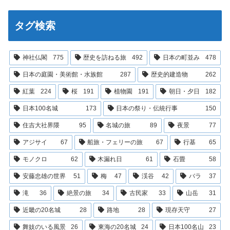
タグ検索
神社仏閣
775
歴史を訪ねる旅
492
日本の町並み
478
日本の庭園・美術館・水族館
287
歴史的建造物
262
紅葉
224
桜
191
植物園
191
朝日・夕日
182
日本100名城
173
日本の祭り・伝統行事
150
住吉大社界隈
95
名城の旅
89
夜景
77
アジサイ
67
船旅・フェリーの旅
67
行基
65
モノクロ
62
木漏れ日
61
石畳
58
安藤忠雄の世界
51
梅
47
渓谷
42
バラ
37
滝
36
絶景の旅
34
古民家
33
山岳
31
近畿の20名城
28
路地
28
現存天守
27
舞妓のいる風景
26
東海の20名城
24
日本100名山
23