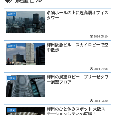
名物ホールの上に超高層オフィス
大阪府
タワー
2014.05.10
梅田阪急ビル スカイロビーで空
大阪府
中散歩
2014.04.08
梅田の展望ロビー ブリーゼタワ
大阪府
ー展望フロア
2014.03.30
梅田のひと休みスポット 大阪ス
大阪府
テーションシティの広場！