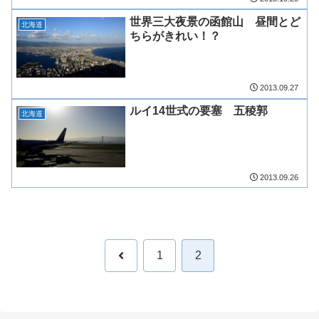
世界三大夜景の函館山 昼間とど
北海道
ちらがきれい！？
2013.09.27
ルイ14世式の要塞 五稜郭
北海道
2013.09.26
前
1
2
へ