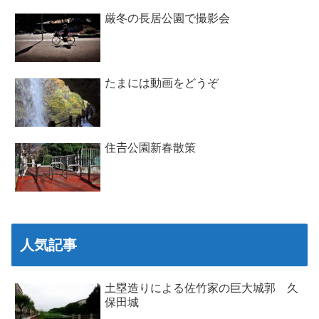
厳冬の長居公園で撮影会
たまには動画をどうぞ
住𠮷公園新春散策
人気記事
土塁造りによる佐竹家の巨大城郭 久
保田城