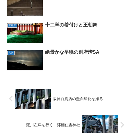
十二単の着付けと王朝舞
京都府
絶景かな早暁の別府湾SA
九州
阪神百貨店の壁面緑化を撮る
淀川左岸を行く 澪標住吉神社