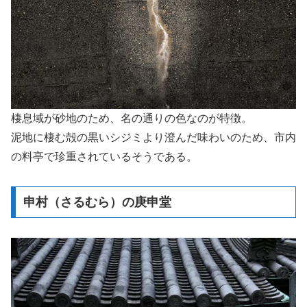
棲息域が砂地のため、名の通りの色なのが特徴。
泥地に棲む殻の黒いシジミより澄んだ味わいのため、市内
の料亭で珍重されているそうである。
申村（さるむら）の庚申堂