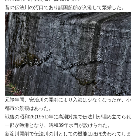
昔の伝法川の河口であり諸国船舶が入港して繁栄した。
元禄年間、安治川の開削により入港は少なくなったが、小
都市の景観はあった。
戦後の昭和26(1951)年に高潮対策で伝法川が埋め立てられ
一部が漁港となり、昭和39年水門が設けられた。
新淀川開削で伝法川の川としての機能はほぼ失われてしま