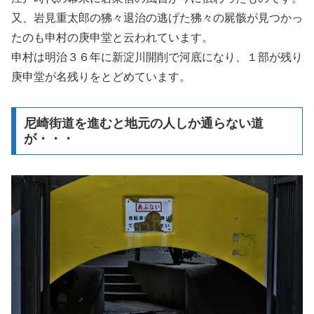
又、岩見重太郎の狒々退治の逃げた狒々の屍骸が見つかっ
たのも申村の庚申堂と云われています。
申村は明治３６年に新淀川開削で河底になり、１部が残り
庚申堂が名残りをとどめています。
尼崎街道を進むと地元の人しか通らない道
が・・・