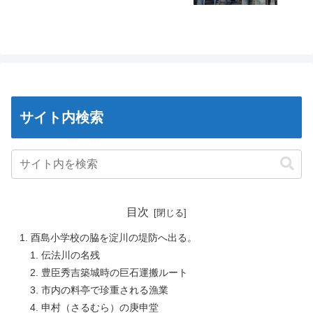
サイト内検索
目次
酉島小学校の脇を淀川の堤防へ出る。
伝法川の名残
豊臣秀吉築城時の巨石運搬ルート
市内の料亭で珍重される漁業
申村（さるむら）の庚申堂