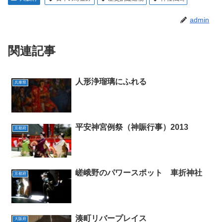
admin
関連記事
人形浄瑠璃にふれる
兵庫県
平安神宮例祭（神賑行事）2013
京都府
嵯峨野のパワースポット 車折神社
京都府
湊町リバープレイス
大阪府