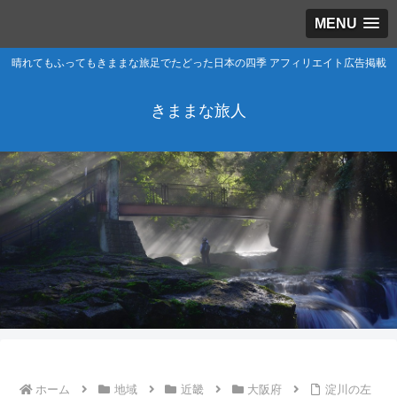
MENU
晴れてもふってもきままな旅足でたどった日本の四季 アフィリエイト広告掲載
きままな旅人
ホーム
地域
近畿
大阪府
淀川の左