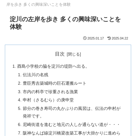
岸を歩き 多くの興味深いことを体験
淀川の左岸を歩き 多くの興味深いことを
体験
2025.01.17
2025.04.22
目次
酉島小学校の脇を淀川の堤防へ出る。
伝法川の名残
豊臣秀吉築城時の巨石運搬ルート
市内の料亭で珍重される漁業
申村（さるむら）の庚申堂
節分の巻き寿司の丸かぶりの風習は、伝法の申村が
発祥です。
尼崎街道を進むと地元の人しか通らない道が・・・
阪神なんば線淀川橋梁改築工事が大掛かりに進めら