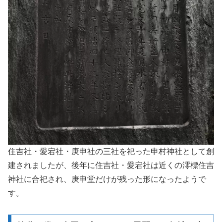
住吉社・愛宕社・庚申社の三社を祀った申村神社として創
建されましたが、後年に住吉社・愛宕社は近くの澪標住吉
神社に合祀され、庚申堂だけが残った形になったようで
す。