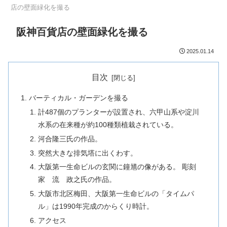
店の壁面緑化を撮る
阪神百貨店の壁面緑化を撮る
2025.01.14
目次
バーティカル・ガーデンを撮る
計487個のプランターが設置され、六甲山系や淀川
水系の在来種が約100種類植栽されている。
河合隆三氏の作品。
突然大きな排気塔に出くわす。
大阪第一生命ビルの玄関に鐘馗の像がある。 彫刻
家 流 政之氏の作品。
大阪市北区梅田、大阪第一生命ビルの「タイムパ
ル」は1990年完成のからくり時計。
アクセス