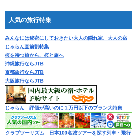
人気の旅行特集
みんなには秘密にしておきたい大人の隠れ家、大人の宿
じゃらん直前割特集
桜を待つ旅から、桜と旅へ
沖縄旅行ならJTB
京都旅行ならJTB
大阪旅行ならJTB
じゃらん 評価が高いのに１万円以下のプラン大特集
クラブツーリズム 日本100名城ツアーを探す列車・飛行