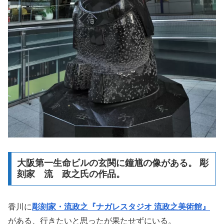
大阪第一生命ビルの玄関に鐘馗の像がある。 彫
刻家 流 政之氏の作品。
香川に
彫刻家・流政之『ナガレスタジオ 流政之美術館』
がある、行きたいと思ったが果たせずにいる。