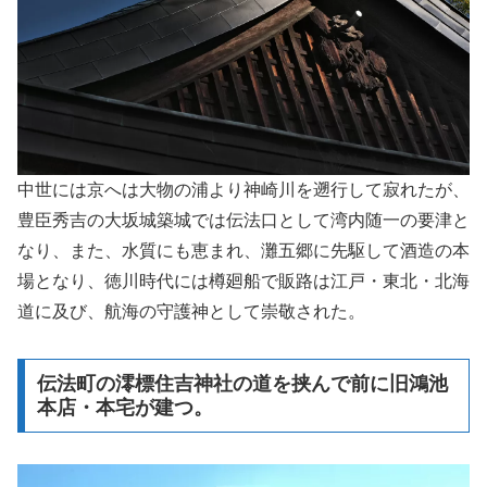
中世には京へは大物の浦より神崎川を遡行して寂れたが、
豊臣秀吉の大坂城築城では伝法口として湾内随一の要津と
なり、また、水質にも恵まれ、灘五郷に先駆して酒造の本
場となり、徳川時代には樽廻船で販路は江戸・東北・北海
道に及び、航海の守護神として崇敬された。
伝法町の澪標住吉神社の道を挟んで前に旧鴻池
本店・本宅が建つ。