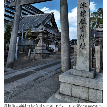
澪標住吉神社は新淀川左岸河口近く、伝法駅の東約250ｍ