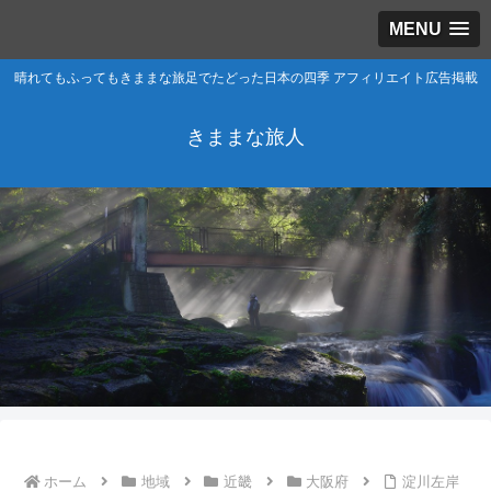
MENU
晴れてもふってもきままな旅足でたどった日本の四季 アフィリエイト広告掲載
きままな旅人
ホーム
地域
近畿
大阪府
淀川左岸