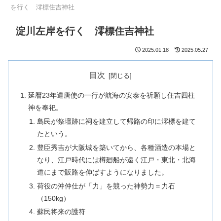
を行く 澪標住吉神社
淀川左岸を行く 澪標住吉神社
2025.01.18
2025.05.27
目次
延暦23年遣唐使の一行が航海の安泰を祈願し住吉四柱
神を奉祀。
島民が祭壇跡に祠を建立して帰路の印に澪標を建て
たという。
豊臣秀吉が大阪城を築いてから、各種酒造の本場と
なり、江戸時代には樽廻船が遠く江戸・東北・北海
道にまで販路を伸ばすようになりました。
荷役の沖仲仕が「力」を競った神勢力＝力石
（150kg）
蘇民将来の護符