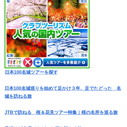
日本100名城ツアーを探す
日本100名城巡りを始めて足かけ３年、足でたどった 名
城を訪ねる旅
JTBで訪ねる 桜＆花見ツアー特集｜桜の名所を巡る旅