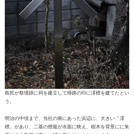
島民が祭壇跡に祠を建立して帰路の印に澪標を建てたとい
う。
明治の中頃まで、当社の南にあった浜辺に、大きい「澪
標」があり、二基の燈籠が水面に映え、樹木を背景にに朱