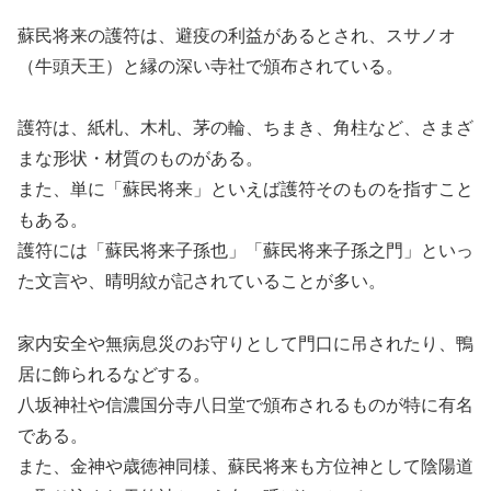
蘇民将来の護符は、避疫の利益があるとされ、スサノオ
（牛頭天王）と縁の深い寺社で頒布されている。
護符は、紙札、木札、茅の輪、ちまき、角柱など、さまざ
まな形状・材質のものがある。
また、単に「蘇民将来」といえば護符そのものを指すこと
もある。
護符には「蘇民将来子孫也」「蘇民将来子孫之門」といっ
た文言や、晴明紋が記されていることが多い。
家内安全や無病息災のお守りとして門口に吊されたり、鴨
居に飾られるなどする。
八坂神社や信濃国分寺八日堂で頒布されるものが特に有名
である。
また、金神や歳徳神同様、蘇民将来も方位神として陰陽道