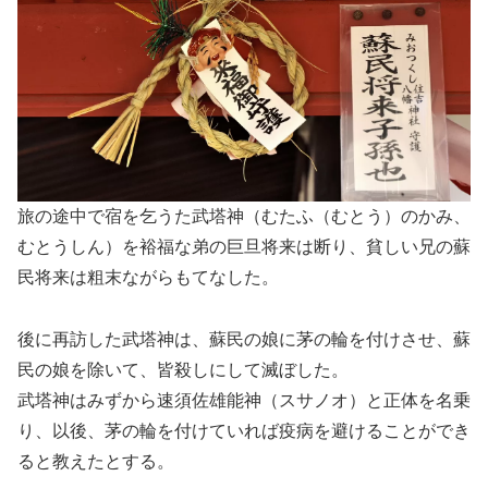
旅の途中で宿を乞うた武塔神（むたふ（むとう）のかみ、
むとうしん）を裕福な弟の巨旦将来は断り、貧しい兄の蘇
民将来は粗末ながらもてなした。
後に再訪した武塔神は、蘇民の娘に茅の輪を付けさせ、蘇
民の娘を除いて、皆殺しにして滅ぼした。
武塔神はみずから速須佐雄能神（スサノオ）と正体を名乗
り、以後、茅の輪を付けていれば疫病を避けることができ
ると教えたとする。