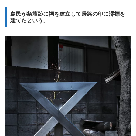
島民が祭壇跡に祠を建立して帰路の印に澪標を
建てたという。