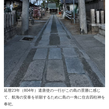
延暦23年（804年）遣唐使の一行がこの島の景勝に感じ
て、航海の安泰を祈願するために島の一角に住吉四柱神を
奉祀。