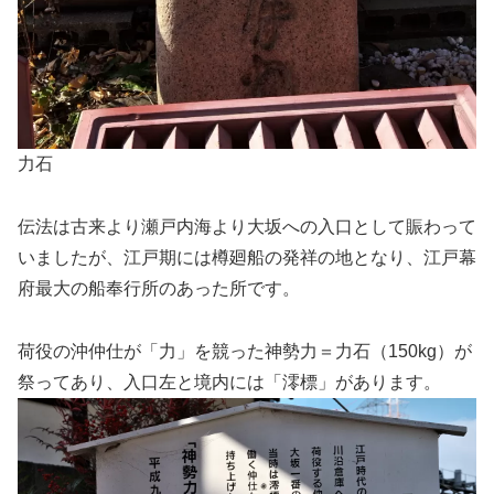
力石
伝法は古来より瀬戸内海より大坂への入口として賑わって
いましたが、江戸期には樽廻船の発祥の地となり、江戸幕
府最大の船奉行所のあった所です。
荷役の沖仲仕が「力」を競った神勢力＝力石（150kg）が
祭ってあり、入口左と境内には「澪標」があります。