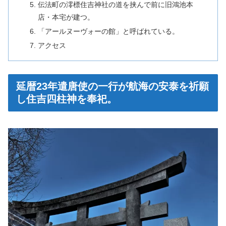
伝法町の澪標住吉神社の道を挟んで前に旧鴻池本
店・本宅が建つ。
「アールヌーヴォーの館」と呼ばれている。
アクセス
延暦23年遣唐使の一行が航海の安泰を祈願
し住吉四柱神を奉祀。