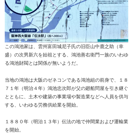
この鴻池家は、雲州富田城尼子氏の旧臣山中鹿之助（幸
盛）の次男新六を始祖とする、鴻池善右衛門一族のいわゆ
る鴻池財閥とは関係が無いようだ。
当地の鴻池は大阪のゼネコンである鴻池組の前身で、１８
７１年（明治４年）鴻池忠次郎が父の廻船問屋を引き継ぐ
とともに、土木や建築の事業場や製造業などへ人員を供与
する、いわゆる労務供給業を開始。
１８８０年（明治１３年）伝法の地で仲間業および運輸業
を開始。