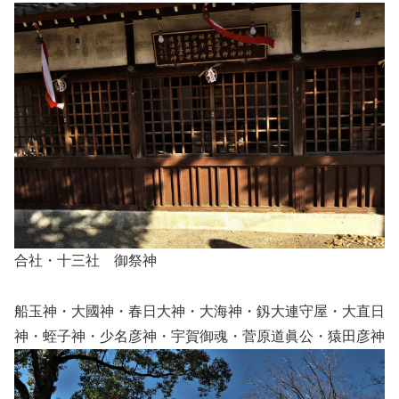
合社・十三社 御祭神
船玉神・大國神・春日大神・大海神・釼大連守屋・大直日
神・蛭子神・少名彦神・宇賀御魂・菅原道眞公・猿田彦神