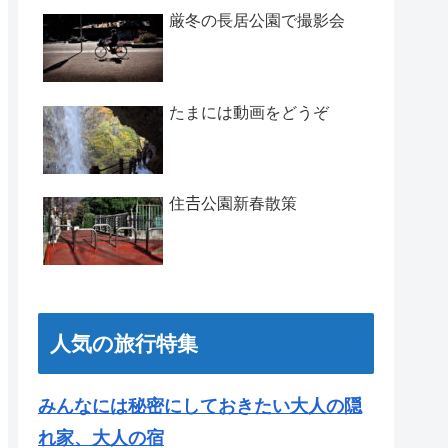
厳冬の長居公園で撮影会
たまには動画をどうぞ
住𠮷公園新春散策
人気の旅行特集
みんなには秘密にしておきたい大人の隠
れ家、大人の宿