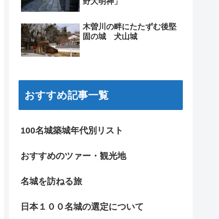
野大明神」
木曽川の畔にたたずむ後堅
固の城 犬山城
おすすめ記事一覧
100名城築城年代別リスト
おすすめのツァー・観光地
名城を訪ねる旅
日本１００名城の選定について