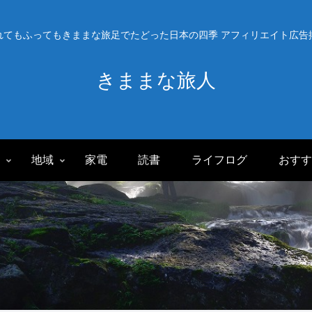
れてもふってもきままな旅足でたどった日本の四季 アフィリエイト広告
きままな旅人
旅
地域
家電
読書
ライフログ
おすす