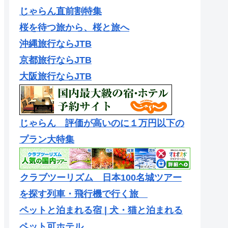
じゃらん直前割特集
桜を待つ旅から、桜と旅へ
沖縄旅行ならJTB
京都旅行ならJTB
大阪旅行ならJTB
じゃらん 評価が高いのに１万円以下の
プラン大特集
クラブツーリズム 日本100名城ツアー
を探す列車・飛行機で行く旅
ペットと泊まれる宿 | 犬・猫と泊まれる
ペット可ホテル