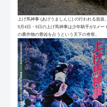
上げ馬神事 (あげうましんじ) の行われる急坂
5月4日・5日の上げ馬神事は少年騎手が2メ
の農作物の豊凶を占うという天下の奇祭。