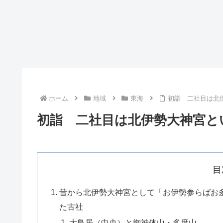
ホーム
地域
東海
初詣 二社目は北
初詣 二社目は北伊勢大神宮と
目
昔から北伊勢大神宮として「お伊勢参らばお
た古社
大鳥居（中央）と御神体山・多度山