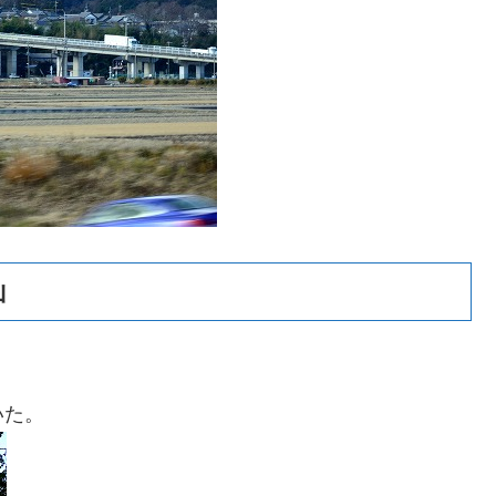
山
いた。