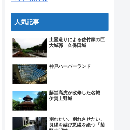
人気記事
土塁造りによる佐竹家の巨
大城郭 久保田城
神戸ハーバーランド
藤堂高虎が改修した名城
伊賀上野城
別れたい、別れさせたい、
良縁を結び悪縁を絶つ「菊