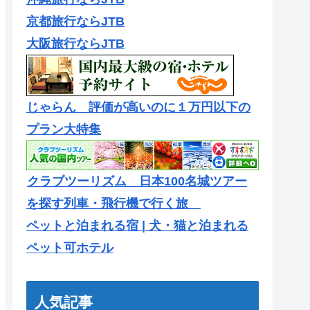
京都旅行ならJTB
大阪旅行ならJTB
じゃらん 評価が高いのに１万円以下の
プラン大特集
クラブツーリズム 日本100名城ツアー
を探す列車・飛行機で行く旅
ペットと泊まれる宿 | 犬・猫と泊まれる
ペット可ホテル
人気記事