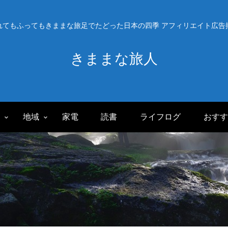
れてもふってもきままな旅足でたどった日本の四季 アフィリエイト広告
きままな旅人
旅
地域
家電
読書
ライフログ
おすす