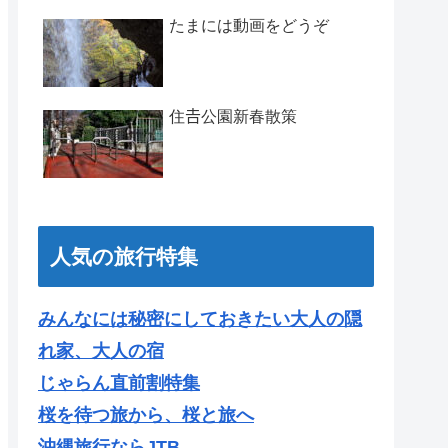
たまには動画をどうぞ
住𠮷公園新春散策
人気の旅行特集
みんなには秘密にしておきたい大人の隠
れ家、大人の宿
じゃらん直前割特集
桜を待つ旅から、桜と旅へ
沖縄旅行ならJTB