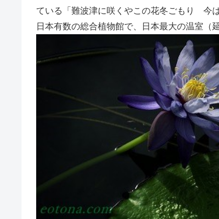
ている「難波津に咲くやこの花冬ごもり 今
日本有数の総合植物館で、日本最大の温室（延床