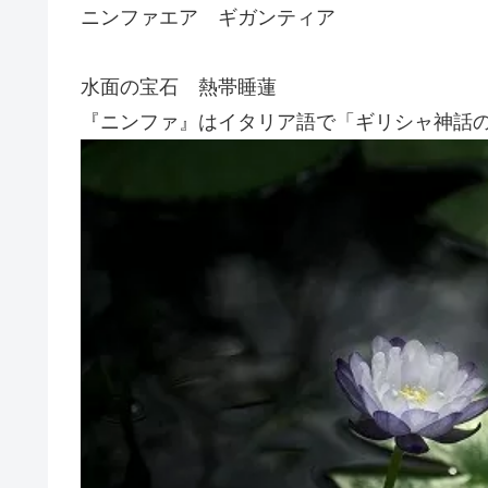
ニンファエア ギガンティア
水面の宝石 熱帯睡蓮
『ニンファ』はイタリア語で「ギリシャ神話