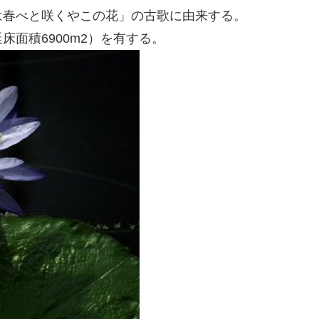
は春べと咲くやこの花」の古歌に由来する。
面積6900m2）を有する。