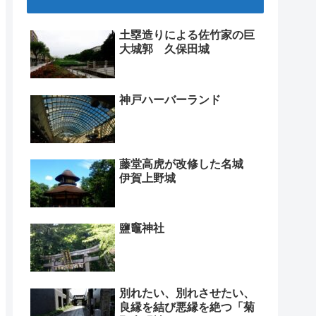
土塁造りによる佐竹家の巨
大城郭 久保田城
神戸ハーバーランド
藤堂高虎が改修した名城
伊賀上野城
鹽竈神社
別れたい、別れさせたい、
良縁を結び悪縁を絶つ「菊