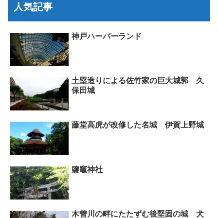
人気記事
神戸ハーバーランド
土塁造りによる佐竹家の巨大城郭 久
保田城
藤堂高虎が改修した名城 伊賀上野城
鹽竈神社
木曽川の畔にたたずむ後堅固の城 犬