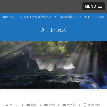
MENU
晴れてもふってもきままな旅足でたどった日本の四季 アフィリエイト広告掲載
きままな旅人
ホーム
地域
近畿
大阪府
西梅田散