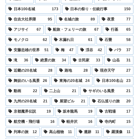
日本100名城
173
日本の祭り・伝統行事
150
住吉大社界隈
95
名城の旅
89
夜景
77
アジサイ
67
船旅・フェリーの旅
67
行基
65
モノクロ
62
木漏れ日
61
石畳
58
安藤忠雄の世界
51
梅
47
渓谷
42
バラ
37
滝
36
絶景の旅
34
古民家
33
山岳
31
近畿の20名城
28
路地
28
現存天守
27
舞妓のいる風景
26
東海の20名城
24
日本100名山
23
動画
22
二上山
21
サギのいる風景
21
九州の20名城
21
展望ビル
21
石仏巡りの旅
20
京都魔界伝説
19
坂本龍馬
19
古戦場
17
航空機・飛行場
16
軽井沢
16
寺内町
15
列車の旅
12
高山植物
11
遺跡
11
羅漢像
11