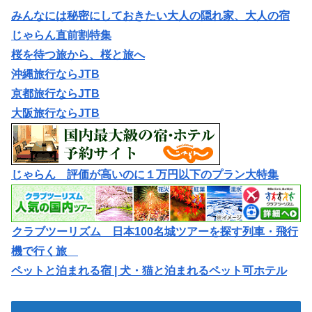
みんなには秘密にしておきたい大人の隠れ家、大人の宿
じゃらん直前割特集
桜を待つ旅から、桜と旅へ
沖縄旅行ならJTB
京都旅行ならJTB
大阪旅行ならJTB
じゃらん 評価が高いのに１万円以下のプラン大特集
クラブツーリズム 日本100名城ツアーを探す列車・飛行
機で行く旅
ペットと泊まれる宿 | 犬・猫と泊まれるペット可ホテル