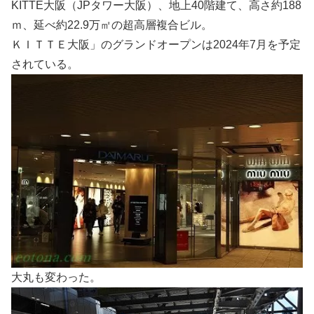
KITTE大阪（JPタワー大阪）、地上40階建て、高さ約188
ｍ、延べ約22.9万㎡の超高層複合ビル。
ＫＩＴＴＥ大阪」のグランドオープンは2024年7月を予定
されている。
大丸も変わった。