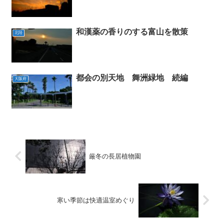
和漢薬の香りのする富山を散策
北陸
都会の別天地 舞洲緑地 続編
大阪府
厳冬の長居植物園
寒い季節は快適温室めぐり