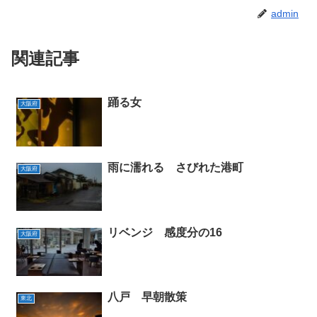
admin
関連記事
踊る女
大阪府
雨に濡れる さびれた港町
大阪府
リベンジ 感度分の16
大阪府
八戸 早朝散策
東北