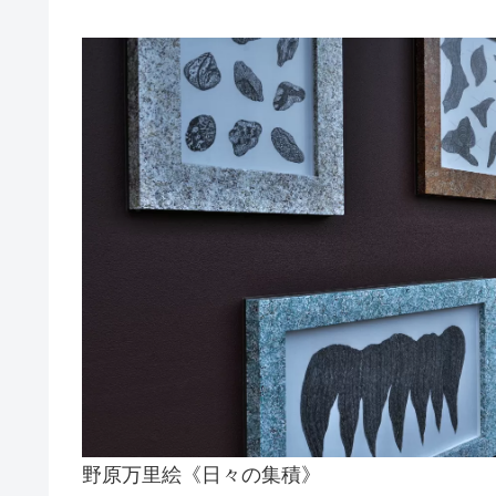
野原万里絵《日々の集積》