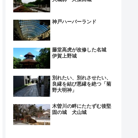
神戸ハーバーランド
藤堂高虎が改修した名城
伊賀上野城
別れたい、別れさせたい、
良縁を結び悪縁を絶つ「菊
野大明神」
木曽川の畔にたたずむ後堅
固の城 犬山城