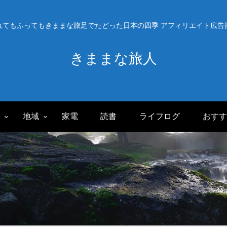
れてもふってもきままな旅足でたどった日本の四季 アフィリエイト広告
きままな旅人
旅
地域
家電
読書
ライフログ
おすす