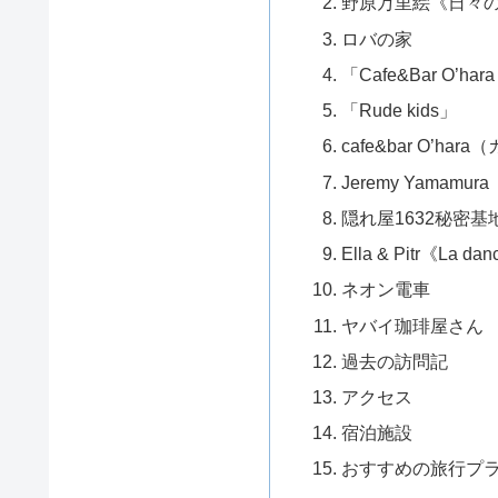
野原万里絵《日々
ロバの家
「Cafe&Bar O
「Rude kids」
cafe&bar O’h
Jeremy Yamamura
隠れ屋1632秘密基
Ella & Pitr《La dan
ネオン電車
ヤバイ珈琲屋さん
過去の訪問記
アクセス
宿泊施設
おすすめの旅行プ