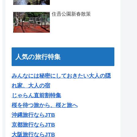
住𠮷公園新春散策
人気の旅行特集
みんなには秘密にしておきたい大人の隠
れ家、大人の宿
じゃらん直前割特集
桜を待つ旅から、桜と旅へ
沖縄旅行ならJTB
京都旅行ならJTB
大阪旅行ならJTB