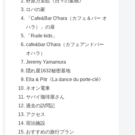
野原万里絵《日々の集積》
ロバの家
「Cafe&Bar O'hara（カフェ＆バー オ
ハラ）」の扉
「Rude kids」
cafe&bar O'hara（カフェアンドバー
オハラ）
Jeremy Yamamura
隠れ屋1632秘密基地
Ella & Pitr《La dance du porte-clé》
ネオン電車
ヤバイ珈琲屋さん
過去の訪問記
アクセス
宿泊施設
おすすめの旅行プラン