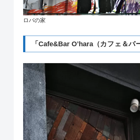
ロバの家
「Cafe&Bar O’hara（カフェ