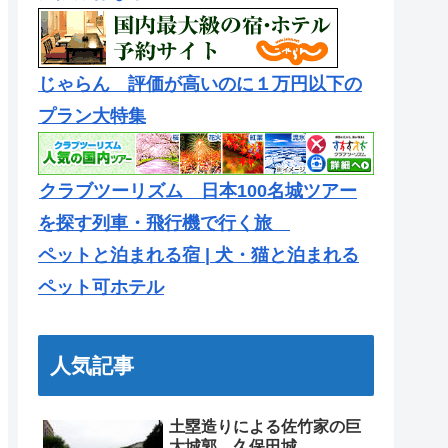
じゃらん 評価が高いのに１万円以下の
プラン大特集
クラブツーリズム 日本100名城ツアー
を探す列車・飛行機で行く旅
ペットと泊まれる宿 | 犬・猫と泊まれる
ペット可ホテル
人気記事
土塁造りによる佐竹家の巨
大城郭 久保田城