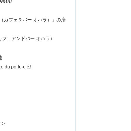
の集積》
’hara（カフェ＆バー オハラ）」の扉
ara（カフェアンドバー オハラ）
地
ce du porte-clé》
ラン