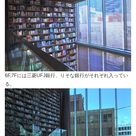
6F,7Fには三菱UFJ銀行、りそな銀行がそれぞれ入ってい
る。