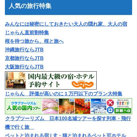
人気の旅行特集
みんなには秘密にしておきたい大人の隠れ家、大人の宿
じゃらん直前割特集
桜を待つ旅から、桜と旅へ
沖縄旅行ならJTB
京都旅行ならJTB
大阪旅行ならJTB
じゃらん 評価が高いのに１万円以下のプラン大特集
クラブツーリズム 日本100名城ツアーを探す列車・飛行
機で行く旅
ペットと泊まれる宿 | 犬・猫と泊まれるペット可ホテル