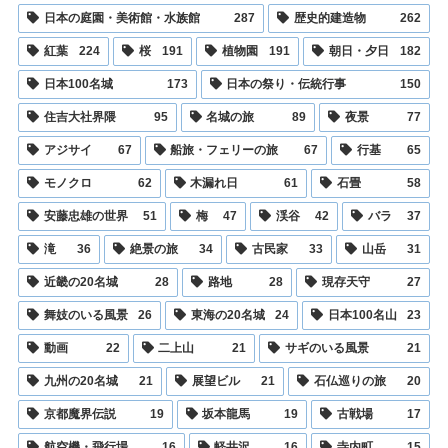
日本の庭園・美術館・水族館
287
歴史的建造物
262
紅葉
224
桜
191
植物園
191
朝日・夕日
182
日本100名城
173
日本の祭り・伝統行事
150
住吉大社界隈
95
名城の旅
89
夜景
77
アジサイ
67
船旅・フェリーの旅
67
行基
65
モノクロ
62
木漏れ日
61
石畳
58
安藤忠雄の世界
51
梅
47
渓谷
42
バラ
37
滝
36
絶景の旅
34
古民家
33
山岳
31
近畿の20名城
28
路地
28
現存天守
27
舞妓のいる風景
26
東海の20名城
24
日本100名山
23
動画
22
二上山
21
サギのいる風景
21
九州の20名城
21
展望ビル
21
石仏巡りの旅
20
京都魔界伝説
19
坂本龍馬
19
古戦場
17
航空機・飛行場
16
軽井沢
16
寺内町
15