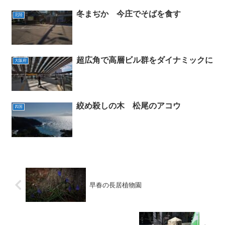
冬まぢか 今庄でそばを食す
北陸
超広角で高層ビル群をダイナミックに
大阪府
絞め殺しの木 松尾のアコウ
四国
早春の長居植物園