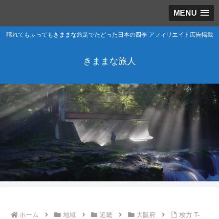
MENU
晴れてもふってもきままな旅足でたどった日本の四季 アフィリエイト広告掲載
きままな旅人
ホーム
地域
近畿
大阪府
枚方 T-