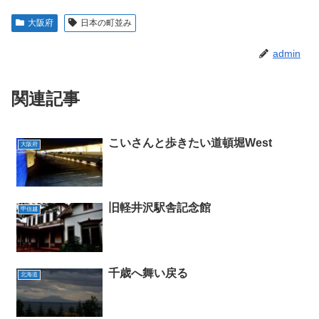
大阪府
日本の町並み
admin
関連記事
こいさんと歩きたい道頓堀West
大阪府
旧軽井沢駅舎記念館
甲信越
千歳へ舞い戻る
北海道