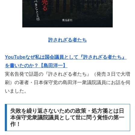
許されざる者たち
YouTubeなぜ私は国会議員として『許されざる者たち』
を書いたのか？【島田洋一】
実名告発で話題の『許されざる者たち』（発売３日で大増
刷）の著者・日本保守党の島田洋一衆議院議員にお話を伺
いました。
失敗を繰り返さないための政策・処方箋とは日
本保守党衆議院議員として世に問う覚悟の第一
作！