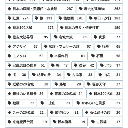
日本の庭園・美術館・水族館
287
歴史的建造物
262
紅葉
224
桜
191
植物園
191
朝日・夕日
182
日本100名城
173
日本の祭り・伝統行事
150
住吉大社界隈
95
名城の旅
89
夜景
77
アジサイ
67
船旅・フェリーの旅
67
行基
65
モノクロ
62
木漏れ日
61
石畳
58
安藤忠雄の世界
51
梅
47
渓谷
42
バラ
37
滝
36
絶景の旅
34
古民家
33
山岳
31
近畿の20名城
28
路地
28
現存天守
27
舞妓のいる風景
26
東海の20名城
24
日本100名山
23
動画
22
二上山
21
サギのいる風景
21
九州の20名城
21
展望ビル
21
石仏巡りの旅
20
京都魔界伝説
19
坂本龍馬
19
古戦場
17