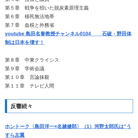
第５章 戦争を招いた脱炭素原理主義
第６章 移民無法地帯
第７章 血税と外務省
youtube 島田名誉教授チャンネル0104 石破・野田体
制は日本を壊す！
第８章 中東クライシス
第９章 学術会議
第１０章 言論抹殺
第１１章 テレビ人間
反響続々
ホントーク〈島田洋一×名越健郎〉（1）河野太郎氏は“う
すら左翼