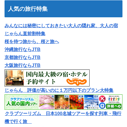
人気の旅行特集
みんなには秘密にしておきたい大人の隠れ家、大人の宿
じゃらん直前割特集
桜を待つ旅から、桜と旅へ
沖縄旅行ならJTB
京都旅行ならJTB
大阪旅行ならJTB
じゃらん 評価が高いのに１万円以下のプラン大特集
クラブツーリズム 日本100名城ツアーを探す列車・飛行
機で行く旅