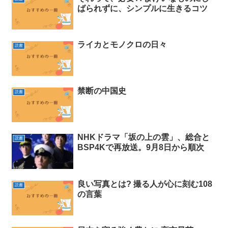
ばられずに、シンプルに生きるコツ
ライカとモノクロの日々
読書
禁断の中国史
読書
NHKドラマ「坂の上の雲」、総合と
読書
BSP4Kで再放送。9月8日から順次
良い写真とは? 撮る人が心に刻む108
読書
の言葉