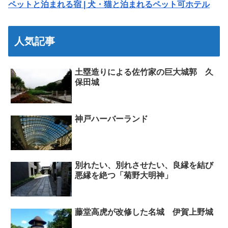
ペットと泊まれる宿 | 犬・猫と泊まれるペット可ホテル
人気記事
土塁造りによる佐竹家の巨大城郭 久
保田城
神戸ハーバーランド
別れたい、別れさせたい、良縁を結び
悪縁を絶つ「菊野大明神」
藤堂高虎が改修した名城 伊賀上野城