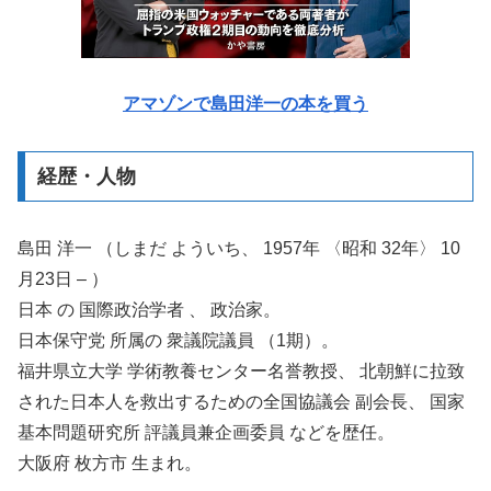
アマゾンで島田洋一の本を買う
経歴・人物
島田 洋一 （しまだ よういち、 1957年 〈昭和 32年〉 10
月23日 – ）
日本 の 国際政治学者 、 政治家。
日本保守党 所属の 衆議院議員 （1期）。
福井県立大学 学術教養センター名誉教授、 北朝鮮に拉致
された日本人を救出するための全国協議会 副会長、 国家
基本問題研究所 評議員兼企画委員 などを歴任。
大阪府 枚方市 生まれ。