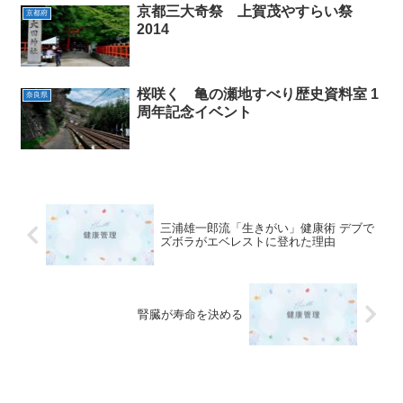
京都三大奇祭 上賀茂やすらい祭
京都府
2014
桜咲く 亀の瀬地すべり歴史資料室 1
奈良県
周年記念イベント
三浦雄一郎流「生きがい」健康術 デブで
ズボラがエベレストに登れた理由
腎臓が寿命を決める