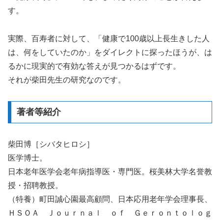
す。
実際、百寿者に対して、「健康で100歳以上長生きした人
は、何をしていたのか」をダイレクトに探ったほうが、は
るかに現実的で有効な答えが見つかるはずです。
それが柴田先生の研究なのです。
著者等紹介
柴田博［シバタヒロシ］
医学博士。
日本老年医学会老年病指導医・専門医。桜美林大学名誉教
授・招聘教授。
（特養）町田誠心園最高顧問、日本応用老年学会理事長、
ＨＳＯＡ Ｊｏｕｒｎａｌ ｏｆ Ｇｅｒｏｎｔｏｌｏｇ