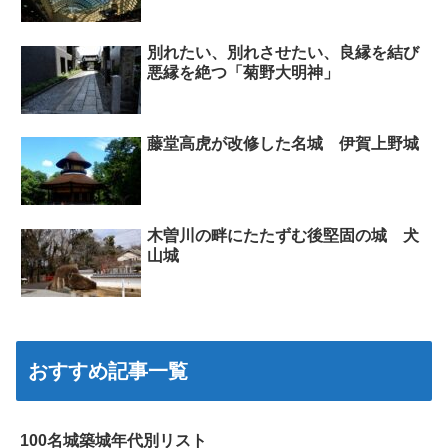
別れたい、別れさせたい、良縁を結び
悪縁を絶つ「菊野大明神」
藤堂高虎が改修した名城 伊賀上野城
木曽川の畔にたたずむ後堅固の城 犬
山城
おすすめ記事一覧
100名城築城年代別リスト