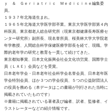
ｙ ＆ Ｇｅｒｉａｔｒｉｃ Ｍｅｄｉｃｉｎｅ編集委
員。
１９３７年北海道生まれ。
１９６５年北海道大学医学部卒業。東京大学医学部第４内
科医員、東京都老人総合研究所（現東京都健康長寿医療セ
ンター研究所）副所長、現名誉所員、桜美林大学大学院老
年学教授、人間総合科学保健医療学部長を経て、現職。学
際的老年学の研究と教育を一貫して続けてきた。
東京都知事賞、日本文化振興会社会文化功労賞、国際学士
員（ＬＡＥ）会員などを受賞。
日本老年学会・日本老年社会科学会名誉会員、日本老年医
学会特別会員、ほか３つの学会役員、５つの公益財団法人
の役員を務める（本データはこの書籍が刊行された当時に
掲載されていたものです）
※書籍に掲載されている著者及び編者、訳者、監修者、イ
ラストレーターなどの紹介情報です。