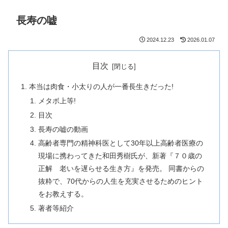
長寿の嘘
2024.12.23
2026.01.07
目次
本当は肉食・小太りの人が一番長生きだった!
メタボ上等!
目次
長寿の嘘の動画
高齢者専門の精神科医として30年以上高齢者医療の
現場に携わってきた和田秀樹氏が、新著『７０歳の
正解 老いを遅らせる生き方』を発売。 同書からの
抜粋で、70代からの人生を充実させるためのヒント
をお教えする。
著者等紹介