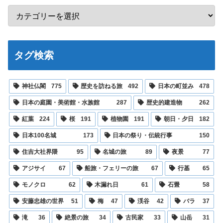
タグ検索
神社仏閣
775
歴史を訪ねる旅
492
日本の町並み
478
日本の庭園・美術館・水族館
287
歴史的建造物
262
紅葉
224
桜
191
植物園
191
朝日・夕日
182
日本100名城
173
日本の祭り・伝統行事
150
住吉大社界隈
95
名城の旅
89
夜景
77
アジサイ
67
船旅・フェリーの旅
67
行基
65
モノクロ
62
木漏れ日
61
石畳
58
安藤忠雄の世界
51
梅
47
渓谷
42
バラ
37
滝
36
絶景の旅
34
古民家
33
山岳
31