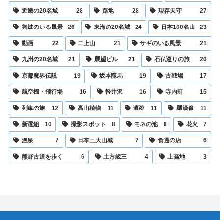
近畿の20名城
28
路地
28
現存天守
27
舞妓のいる風景
26
東海の20名城
24
日本100名山
23
動画
22
二上山
21
サギのいる風景
21
九州の20名城
21
展望ビル
21
石仏巡りの旅
20
京都魔界伝説
19
坂本龍馬
19
古戦場
17
航空機・飛行場
16
軽井沢
16
寺内町
15
列車の旅
12
高山植物
11
遺跡
11
羅漢像
11
新選組
10
撮影スポット
8
モネの池
8
花火
7
温泉
7
日本三大山城
7
食通の店
6
熊野古道を歩く
6
土方歳三
4
上高地
3