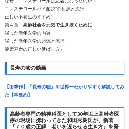
なぜ、コレステロールは悪者になったのか？
コレステロールバイ菌説”の起源と流行
正しい不養生のすすめ）
第４章
高齢社会を元気で生き抜くために
誤った老年医学の内容
誤った老年医学の起源と流行
健康寿命の正しい延ばし方）
長寿の嘘の動画
【衝撃作】「長寿の嘘」を世界一わかりやすく解説してみ
た【本要約】
高齢者専門の精神科医として30年以上高齢者医
療の現場に携わってきた和田秀樹氏が、新著
『７０歳の正解 老いを遅らせる生き方』を発