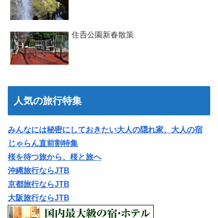
住𠮷公園新春散策
人気の旅行特集
みんなには秘密にしておきたい大人の隠れ家、大人の宿
じゃらん直前割特集
桜を待つ旅から、桜と旅へ
沖縄旅行ならJTB
京都旅行ならJTB
大阪旅行ならJTB