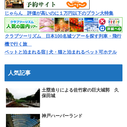
じゃらん 評価が高いのに１万円以下のプラン大特集
クラブツーリズム 日本100名城ツアーを探す列車・飛行
機で行く旅
ペットと泊まれる宿 | 犬・猫と泊まれるペット可ホテル
人気記事
土塁造りによる佐竹家の巨大城郭 久
保田城
神戸ハーバーランド