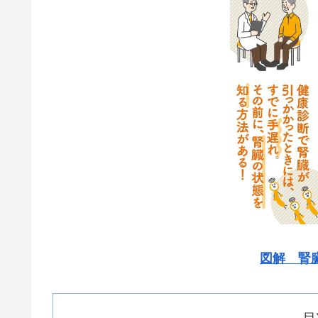
図解 腎
目