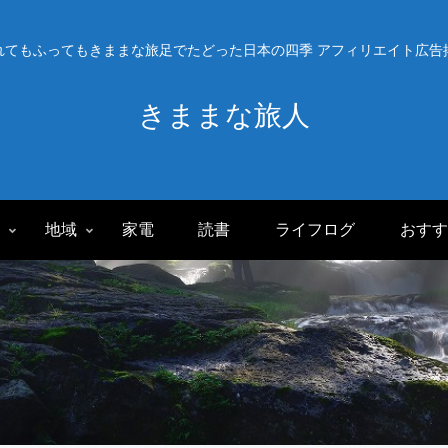
れてもふってもきままな旅足でたどった日本の四季 アフィリエイト広告
きままな旅人
旅
地域
家電
読書
ライフログ
おすす