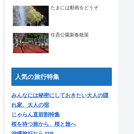
たまには動画をどうぞ
住𠮷公園新春散策
人気の旅行特集
みんなには秘密にしておきたい大人の隠
れ家、大人の宿
じゃらん直前割特集
桜を待つ旅から、桜と旅へ
沖縄旅行ならJTB