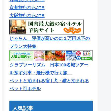
京都旅行ならJTB
大阪旅行ならJTB
じゃらん 評価が高いのに１万円以下の
プラン大特集
クラブツーリズム 日本100名城ツアー
を探す列車・飛行機で行く旅
ペットと泊まれる宿 | 犬・猫と泊まれる
ペット可ホテル
人気記事