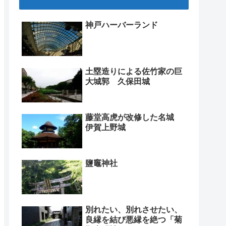
神戸ハーバーランド
土塁造りによる佐竹家の巨
大城郭 久保田城
藤堂高虎が改修した名城
伊賀上野城
鹽竈神社
別れたい、別れさせたい、
良縁を結び悪縁を絶つ「菊