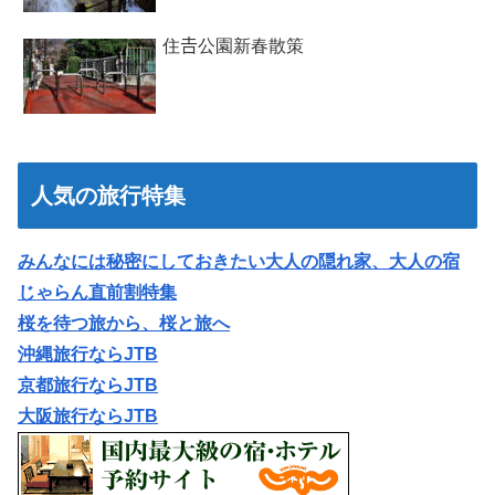
住𠮷公園新春散策
人気の旅行特集
みんなには秘密にしておきたい大人の隠れ家、大人の宿
じゃらん直前割特集
桜を待つ旅から、桜と旅へ
沖縄旅行ならJTB
京都旅行ならJTB
大阪旅行ならJTB