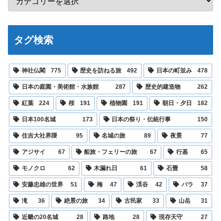
タグ検索
神社仏閣
775
歴史を訪ねる旅
492
日本の町並み
478
日本の庭園・美術館・水族館
287
歴史的建造物
262
紅葉
224
桜
191
植物園
191
朝日・夕日
182
日本100名城
173
日本の祭り・伝統行事
150
住吉大社界隈
95
名城の旅
89
夜景
77
アジサイ
67
船旅・フェリーの旅
67
行基
65
モノクロ
62
木漏れ日
61
石畳
58
安藤忠雄の世界
51
梅
47
渓谷
42
バラ
37
滝
36
絶景の旅
34
古民家
33
山岳
31
近畿の20名城
28
路地
28
現存天守
27