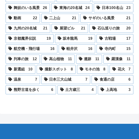
舞妓のいる風景
26
東海の20名城
24
日本100名山
23
動画
22
二上山
21
サギのいる風景
21
九州の20名城
21
展望ビル
21
石仏巡りの旅
20
京都魔界伝説
19
坂本龍馬
19
古戦場
17
航空機・飛行場
16
軽井沢
16
寺内町
15
列車の旅
12
高山植物
11
遺跡
11
羅漢像
11
新選組
10
撮影スポット
8
モネの池
8
花火
7
温泉
7
日本三大山城
7
食通の店
6
熊野古道を歩く
6
土方歳三
4
上高地
3