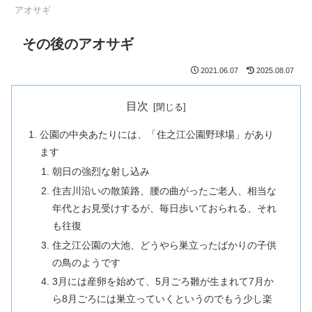
アオサギ
その後のアオサギ
2021.06.07
2025.08.07
目次
公園の中央あたりには、「住之江公園野球場」があり
ます
朝日の強烈な射し込み
住吉川沿いの散策路、腰の曲がったご老人、相当な
年代とお見受けするが、毎日歩いておられる、それ
も往復
住之江公園の大池、どうやら巣立ったばかりの子供
の鳥のようです
3月には産卵を始めて、5月ごろ雛が生まれて7月か
ら8月ごろには巣立っていくというのでもう少し楽