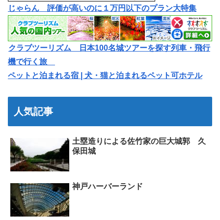
じゃらん 評価が高いのに１万円以下のプラン大特集
クラブツーリズム 日本100名城ツアーを探す列車・飛行
機で行く旅
ペットと泊まれる宿 | 犬・猫と泊まれるペット可ホテル
人気記事
土塁造りによる佐竹家の巨大城郭 久
保田城
神戸ハーバーランド