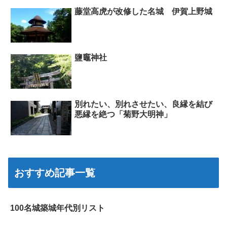
藤堂高虎が改修した名城 伊賀上野城
鹽竈神社
別れたい、別れさせたい、良縁を結び
悪縁を絶つ「菊野大明神」
おすすめ記事一覧
100名城築城年代別リスト