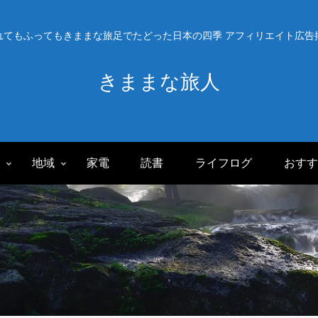
れてもふってもきままな旅足でたどった日本の四季 アフィリエイト広告
きままな旅人
旅
地域
家電
読書
ライフログ
おすす