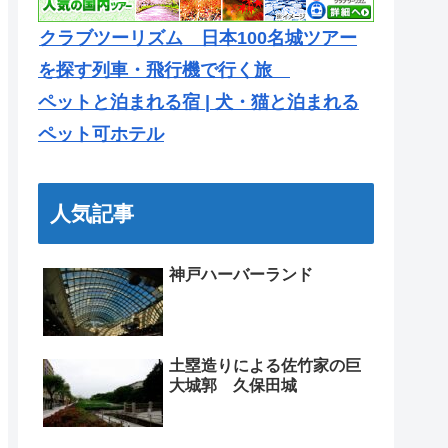
クラブツーリズム 日本100名城ツアー
を探す列車・飛行機で行く旅
ペットと泊まれる宿 | 犬・猫と泊まれる
ペット可ホテル
人気記事
神戸ハーバーランド
土塁造りによる佐竹家の巨
大城郭 久保田城