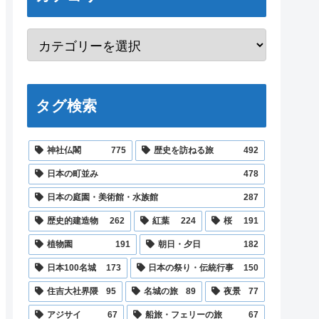
タグ検索
神社仏閣
775
歴史を訪ねる旅
492
日本の町並み
478
日本の庭園・美術館・水族館
287
歴史的建造物
262
紅葉
224
桜
191
植物園
191
朝日・夕日
182
日本100名城
173
日本の祭り・伝統行事
150
住吉大社界隈
95
名城の旅
89
夜景
77
アジサイ
67
船旅・フェリーの旅
67