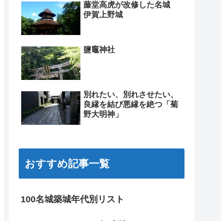
藤堂高虎が改修した名城
伊賀上野城
鹽竈神社
別れたい、別れさせたい、
良縁を結び悪縁を絶つ「菊
野大明神」
おすすめ記事一覧
100名城築城年代別リスト