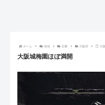
ホーム
地域
近畿
大阪府
大
大阪城梅園ほぼ満開