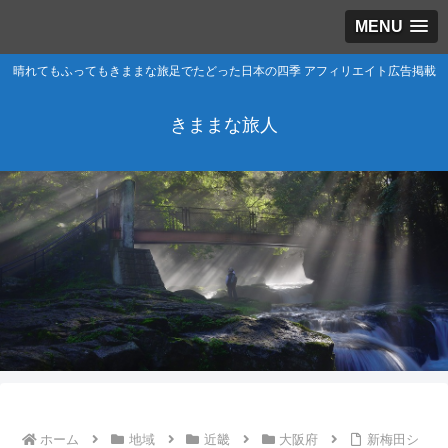
MENU
晴れてもふってもきままな旅足でたどった日本の四季 アフィリエイト広告掲載
きままな旅人
ホーム
地域
近畿
大阪府
新梅田シ