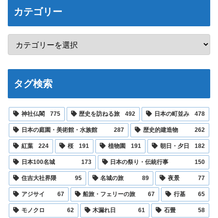
カテゴリー
タグ検索
神社仏閣
775
歴史を訪ねる旅
492
日本の町並み
478
日本の庭園・美術館・水族館
287
歴史的建造物
262
紅葉
224
桜
191
植物園
191
朝日・夕日
182
日本100名城
173
日本の祭り・伝統行事
150
住吉大社界隈
95
名城の旅
89
夜景
77
アジサイ
67
船旅・フェリーの旅
67
行基
65
モノクロ
62
木漏れ日
61
石畳
58