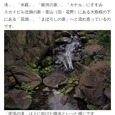
滝」、「水鏡」、「銀河の泉」、「カナル」にすすみ
スカイビル北側の新・里山（旧・花野）にある大島桜の下
にある「花渦」、「まぼろしの泉」へと流れ巡っているの
です。
「逆流の滝」は上に向けた噴水といった感じです