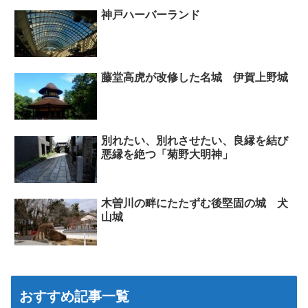
神戸ハーバーランド
藤堂高虎が改修した名城 伊賀上野城
別れたい、別れさせたい、良縁を結び
悪縁を絶つ「菊野大明神」
木曽川の畔にたたずむ後堅固の城 犬
山城
おすすめ記事一覧