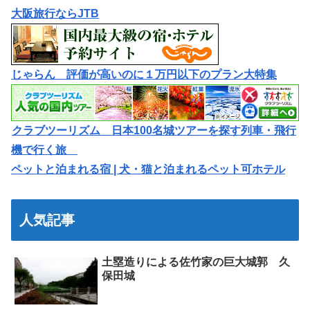
大阪旅行ならJTB
じゃらん 評価が高いのに１万円以下のプラン大特集
クラブツーリズム 日本100名城ツアーを探す列車・飛行
機で行く旅
ペットと泊まれる宿 | 犬・猫と泊まれるペット可ホテル
人気記事
土塁造りによる佐竹家の巨大城郭 久
保田城