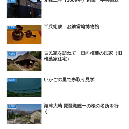
元禄二年（1689年）創業 半兵衛麸
京都府
半兵衛麸 お辧當箱博物館
京都府
古民家を訪ねて 日向椎葉の民家（旧
大阪府
椎葉家住宅）
いかごの里で糸取り見学
滋賀県
海津大崎 琵琶湖随一の桜の名所を行
滋賀県
く