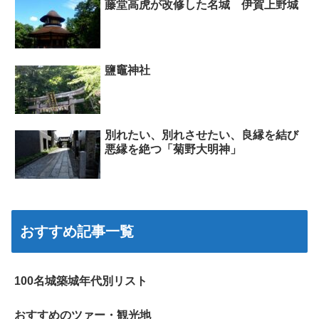
藤堂高虎が改修した名城 伊賀上野城
鹽竈神社
別れたい、別れさせたい、良縁を結び
悪縁を絶つ「菊野大明神」
おすすめ記事一覧
100名城築城年代別リスト
おすすめのツァー・観光地