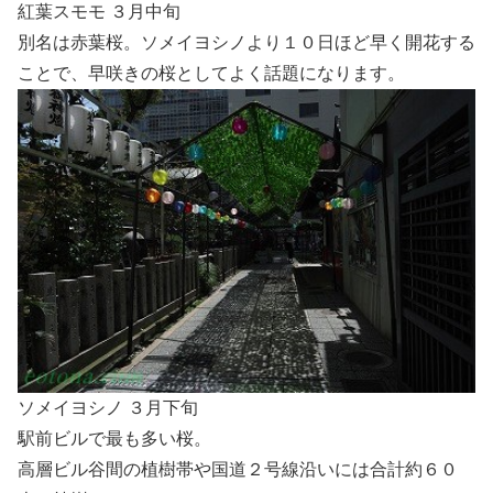
紅葉スモモ ３月中旬
別名は赤葉桜。ソメイヨシノより１０日ほど早く開花する
ことで、早咲きの桜としてよく話題になります。
ソメイヨシノ ３月下旬
駅前ビルで最も多い桜。
高層ビル谷間の植樹帯や国道２号線沿いには合計約６０