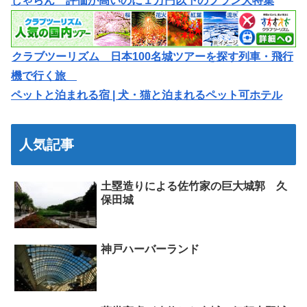
じゃらん 評価が高いのに１万円以下のプラン大特集
クラブツーリズム 日本100名城ツアーを探す列車・飛行
機で行く旅
ペットと泊まれる宿 | 犬・猫と泊まれるペット可ホテル
人気記事
土塁造りによる佐竹家の巨大城郭 久
保田城
神戸ハーバーランド