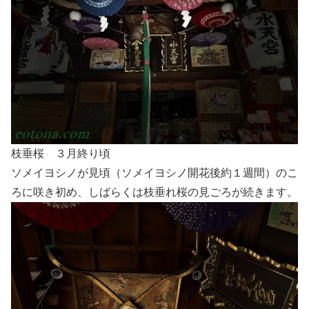
枝垂桜 ３月終り頃
ソメイヨシノが見頃（ソメイヨシノ開花後約１週間）のこ
ろに咲き初め、しばらくは枝垂れ桜の見ごろが続きます。