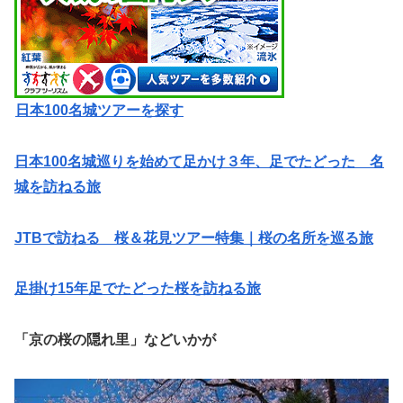
日本100名城ツアーを探す
日本100名城巡りを始めて足かけ３年、足でたどった 名
城を訪ねる旅
JTBで訪ねる 桜＆花見ツアー特集｜桜の名所を巡る旅
足掛け15年足でたどった桜を訪ねる旅
「京の桜の隠れ里」などいかが