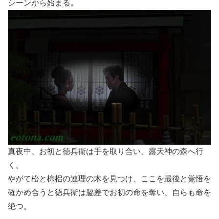
シーンから始まる。
真夜中、お初と徳兵衛は手を取り合い、露天神の森へ行
く。
やがて松と棕梠の連理の木を見つけ、ここを最後と覚悟を
確かめ合うと徳兵衛は脇差でお初の命を奪い、自らも命を
絶つ。