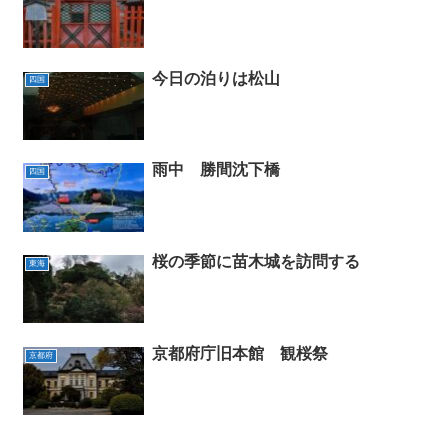
今日の泊りは松山
四国
雨中 勝間沈下橋
四国
桜の季節に苗木城を訪問する
東海
京都府庁旧本館 観桜祭
京都府