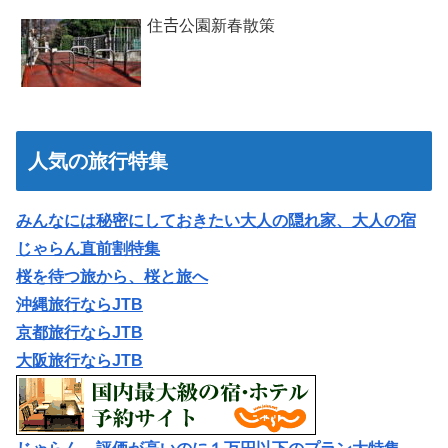
住𠮷公園新春散策
人気の旅行特集
みんなには秘密にしておきたい大人の隠れ家、大人の宿
じゃらん直前割特集
桜を待つ旅から、桜と旅へ
沖縄旅行ならJTB
京都旅行ならJTB
大阪旅行ならJTB