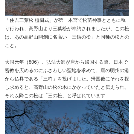
「住吉三葉松 植樹式」が第一本宮で松苗神事とともに執
り行われ、高野山より三葉松が奉納されましたが、この松
は、あの高野山開創に名高い「三鈷の松」と同種の松との
こと。
大同元年（806）、弘法大師が唐から帰国する際、日本で
密教を広めるのにふさわしい聖地を求めて、唐の明州の港
から仏具である「三杵」を投げました。帰国後にそれを探
し求めると、高野山の松の木にかかっていたと伝えられ、
それ以降この松は「三の松」と呼ばれています