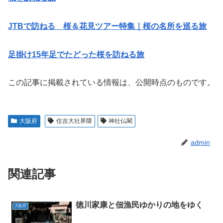
JTBで訪ねる 桜＆花見ツアー特集｜桜の名所を巡る旅
足掛け15年足でたどった桜を訪ねる旅
この記事に掲載されている情報は、公開時点のものです。
大阪府
住吉大社界隈
神社仏閣
admin
関連記事
徳川家康と佃漁民ゆかりの地をゆく
大阪府