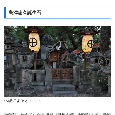
島津忠久誕生石
伝説によると・・・
源頼朝に仕えていた丹後局（丹後内侍）が頼朝の子を身籠