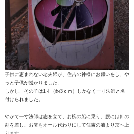
子供に恵まれない老夫婦が、住吉の神様にお願いをし、や
っと子供が授かりました。
しかし、その子は1寸（約3ｃｍ）しかなく一寸法師と名
付けられました。
やがて一寸法師は志を立て、お椀の船に乗り、腰には針の
剣を差し、お箸をオール代わりにして住吉の浦より京へ上
ります。