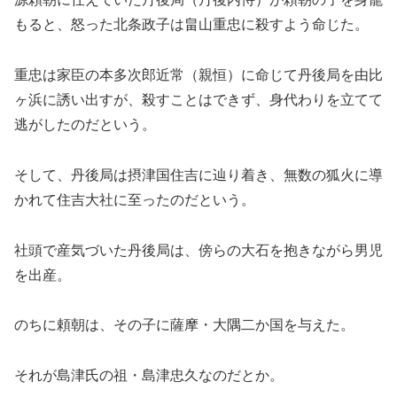
もると、怒った北条政子は畠山重忠に殺すよう命じた。
重忠は家臣の本多次郎近常（親恒）に命じて丹後局を由比
ヶ浜に誘い出すが、殺すことはできず、身代わりを立てて
逃がしたのだという。
そして、丹後局は摂津国住吉に辿り着き、無数の狐火に導
かれて住吉大社に至ったのだという。
社頭で産気づいた丹後局は、傍らの大石を抱きながら男児
を出産。
のちに頼朝は、その子に薩摩・大隅二か国を与えた。
それが島津氏の祖・島津忠久なのだとか。