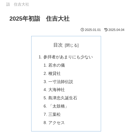
詣 住吉大社
2025年初詣 住吉大社
2025.01.01
2025.04.04
目次
参拝者があまりにも少ない
若水の儀
種貸社
一寸法師伝説
大海神社
島津忠久誕生石
「太鼓橋」
三葉松
アクセス