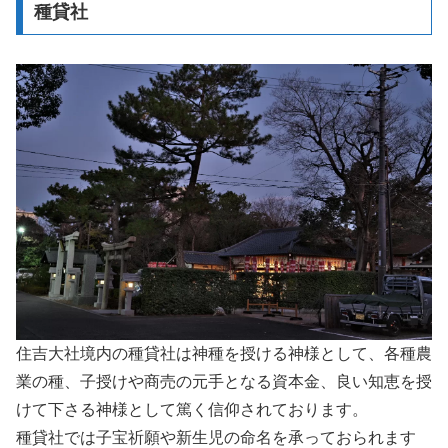
種貸社
住吉大社境内の種貸社は神種を授ける神様として、各種農
業の種、子授けや商売の元手となる資本金、良い知恵を授
けて下さる神様として篤く信仰されております。
種貸社では子宝祈願や新生児の命名を承っておられます