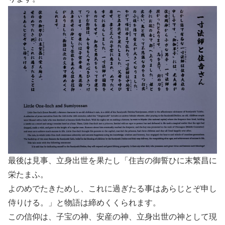
最後は見事、立身出世を果たし「住吉の御誓ひに末繁昌に
栄たまふ。
よのめでたきためし、これに過ぎたる事はあらじとぞ申し
侍りける。」と物語は締めくくられます。
この信仰は、子宝の神、安産の神、立身出世の神として現