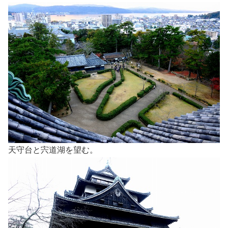
天守台と宍道湖を望む。