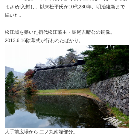
まさ)が入封し、以来松平氏が10代230年、明治維新まで
続いた。
松江城を築いた初代松江藩主・堀尾吉晴公の銅像。
2013.6.16除幕式が行われたばかり。
大手前広場から 二ノ丸南端部分。