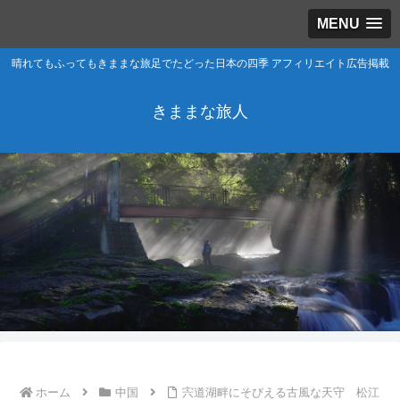
MENU
晴れてもふってもきままな旅足でたどった日本の四季 アフィリエイト広告掲載
きままな旅人
ホーム
中国
宍道湖畔にそびえる古風な天守 松江