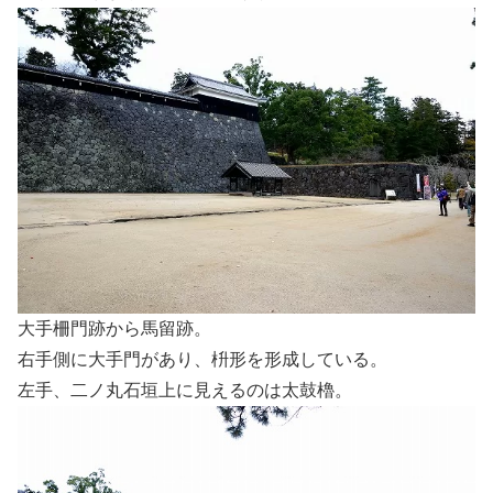
大手柵門跡から馬留跡。
右手側に大手門があり、枡形を形成している。
左手、二ノ丸石垣上に見えるのは太鼓櫓。