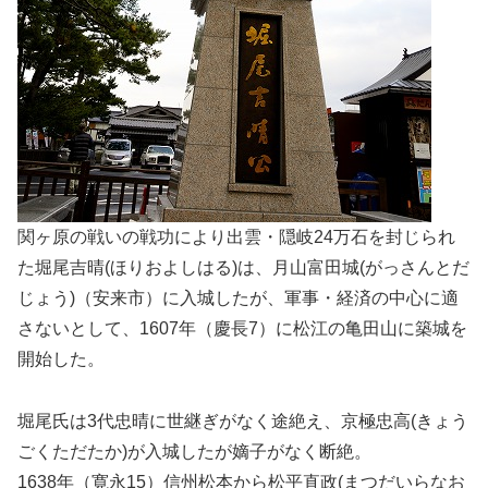
関ヶ原の戦いの戦功により出雲・隠岐24万石を封じられ
た堀尾吉晴(ほりおよしはる)は、月山富田城(がっさんとだ
じょう)（安来市）に入城したが、軍事・経済の中心に適
さないとして、1607年（慶長7）に松江の亀田山に築城を
開始した。
堀尾氏は3代忠晴に世継ぎがなく途絶え、京極忠高(きょう
ごくただたか)が入城したが嫡子がなく断絶。
1638年（寛永15）信州松本から松平直政(まつだいらなお