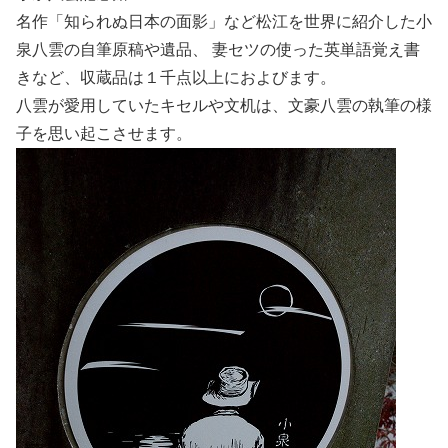
名作「知られぬ日本の面影」など松江を世界に紹介した小
泉八雲の自筆原稿や遺品、 妻セツの使った英単語覚え書
きなど、収蔵品は１千点以上におよびます。
八雲が愛用していたキセルや文机は、文豪八雲の執筆の様
子を思い起こさせます。