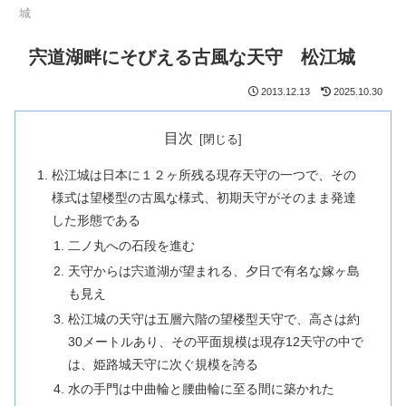
城
宍道湖畔にそびえる古風な天守 松江城
2013.12.13
2025.10.30
目次
松江城は日本に１２ヶ所残る現存天守の一つで、その
様式は望楼型の古風な様式、初期天守がそのまま発達
した形態である
二ノ丸への石段を進む
天守からは宍道湖が望まれる、夕日で有名な嫁ヶ島
も見え
松江城の天守は五層六階の望楼型天守で、高さは約
30メートルあり、その平面規模は現存12天守の中で
は、姫路城天守に次ぐ規模を誇る
水の手門は中曲輪と腰曲輪に至る間に築かれた