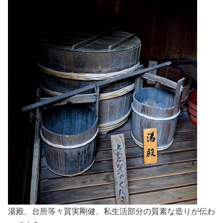
湯殿、台所等々質実剛健、私生活部分の質素な造りが伝わ