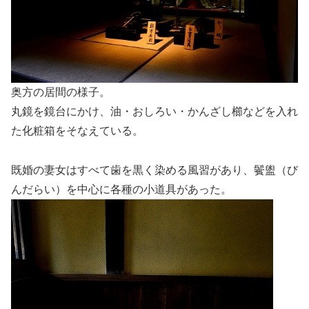
奥方の居間の様子。
丸鏡を鏡台にかけ、油・おしろい・かんざし櫛などを入れ
た化粧箱をそなえている。
既婚の妻女はすべて歯を黒く染める風習があり、鬢盥（び
んだらい）を中心に各種の小道具があった。