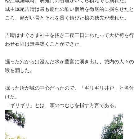
松江城築城時、表鬼門の石垣がいくら積んでも崩れた。
城主堀尾吉晴は最も崩れの酷い個所を徹底的に掘らせたと
ころ、頭がい骨とそれを貫く錆びた槍の穂先が現れた。
吉晴はすぐさま神主を招き二夜三日にわたって大祈祷を行
わせ石垣は無事築くことができた。
掘った穴からは澄んだ水が豊富に湧き出し、城内の人々の
喉を潤した。
掘った所が城の中心だったので、「ギリギリ井戸」と名付
けた。
「ギリギリ」とは、頭のつむじを指す方言である。