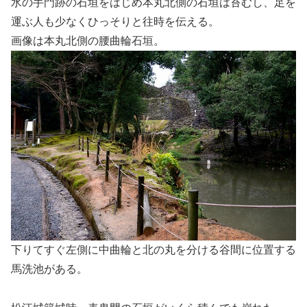
水の手門跡の石垣をはじめ本丸北側の石垣は苔むし、足を
運ぶ人も少なくひっそりと往時を伝える。
画像は本丸北側の腰曲輪石垣。
下りてすぐ左側に中曲輪と北の丸を分ける谷間に位置する
馬洗池がある。