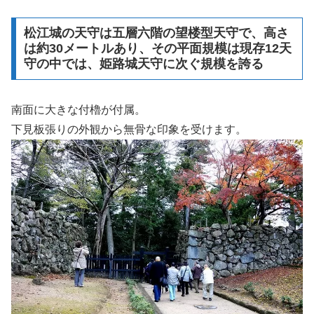
松江城の天守は五層六階の望楼型天守で、高さ
は約30メートルあり、その平面規模は現存12天
守の中では、姫路城天守に次ぐ規模を誇る
南面に大きな付櫓が付属。
下見板張りの外観から無骨な印象を受けます。