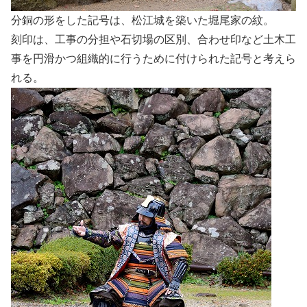
分銅の形をした記号は、松江城を築いた堀尾家の紋。
刻印は、工事の分担や石切場の区別、合わせ印など土木工
事を円滑かつ組織的に行うために付けられた記号と考えら
れる。