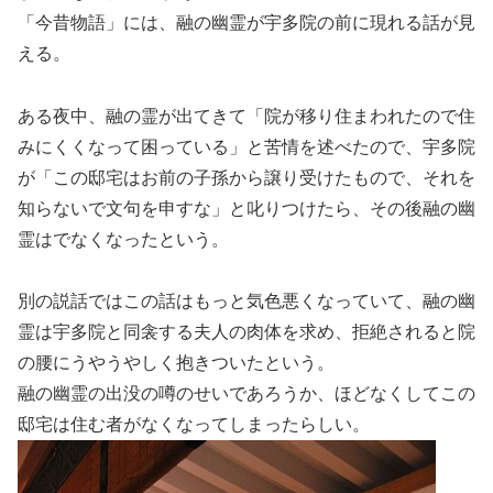
「今昔物語」には、融の幽霊が宇多院の前に現れる話が見
える。
ある夜中、融の霊が出てきて「院が移り住まわれたので住
みにくくなって困っている」と苦情を述べたので、宇多院
が「この邸宅はお前の子孫から譲り受けたもので、それを
知らないで文句を申すな」と叱りつけたら、その後融の幽
霊はでなくなったという。
別の説話ではこの話はもっと気色悪くなっていて、融の幽
霊は宇多院と同衾する夫人の肉体を求め、拒絶されると院
の腰にうやうやしく抱きついたという。
融の幽霊の出没の噂のせいであろうか、ほどなくしてこの
邸宅は住む者がなくなってしまったらしい。