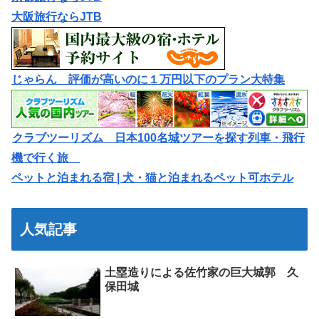
大阪旅行ならJTB
じゃらん 評価が高いのに１万円以下のプラン大特集
クラブツーリズム 日本100名城ツアーを探す列車・飛行
機で行く旅
ペットと泊まれる宿 | 犬・猫と泊まれるペット可ホテル
人気記事
土塁造りによる佐竹家の巨大城郭 久
保田城