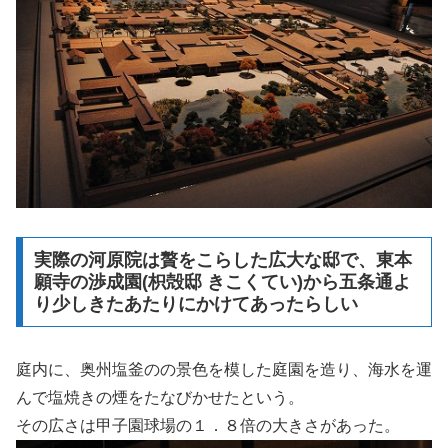
実際の河原院は贅をこらした広大な邸で、東本
願寺の渉成園(枳殻邸 きこくてい)から五条通よ
り少しきたあたりにかけてあったらしい
庭内に、奥州塩釜のの景色を模した庭園を造り、海水を運
んで塩焼きの煙をたなびかせたという。
その広さは甲子園球場の１．８倍の大きさがあった。