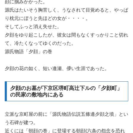
顔に掴みかかった。
源氏はたいそう胸苦しく、うなされて目覚めると、やっぱ
り枕元にぼうと先ほどの女が・・・・。
そしてふっと消え失せた。
夕顔をゆり起こしたが、彼女は間もなくすっかりこと切れ
て、冷たくなってゆくのだった。
源氏物語「夕顔」の巻
夕顔の花の如く、短い逢瀬、儚い生涯であった。
夕顔のお墓が下京区堺町高辻下ルの「夕顔町」
の民家の敷地内にある
立派な京町屋の前に「源氏物語伝説五條邊夕顔之墳」とい
う石碑が建つ。
近くには「朝顔の巻」に登場する朝顔(六条の怨念を恐れ