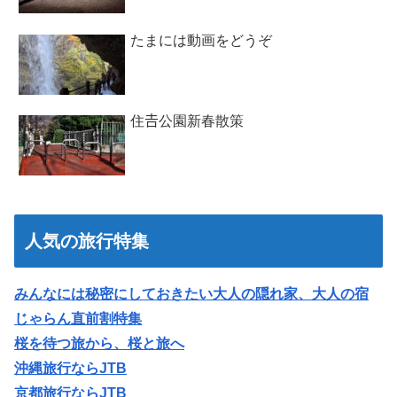
たまには動画をどうぞ
住𠮷公園新春散策
人気の旅行特集
みんなには秘密にしておきたい大人の隠れ家、大人の宿
じゃらん直前割特集
桜を待つ旅から、桜と旅へ
沖縄旅行ならJTB
京都旅行ならJTB