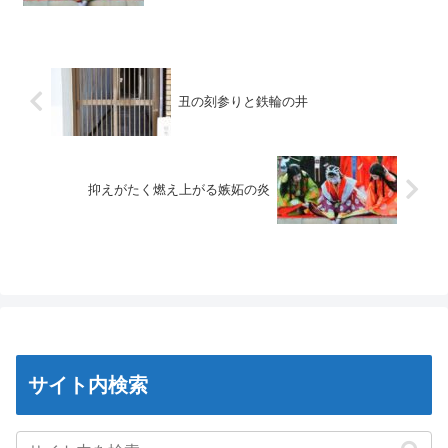
丑の刻参りと鉄輪の井
抑えがたく燃え上がる嫉妬の炎
サイト内検索