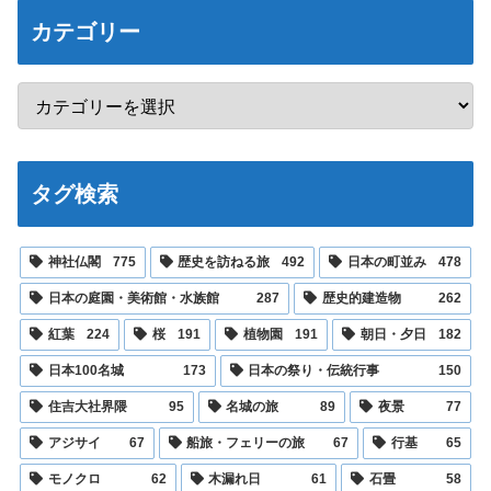
カテゴリー
タグ検索
神社仏閣
775
歴史を訪ねる旅
492
日本の町並み
478
日本の庭園・美術館・水族館
287
歴史的建造物
262
紅葉
224
桜
191
植物園
191
朝日・夕日
182
日本100名城
173
日本の祭り・伝統行事
150
住吉大社界隈
95
名城の旅
89
夜景
77
アジサイ
67
船旅・フェリーの旅
67
行基
65
モノクロ
62
木漏れ日
61
石畳
58