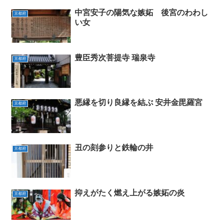
中宮安子の陽気な嫉妬 後宮のわわし
京都府
い女
豊臣秀次菩提寺 瑞泉寺
京都府
悪縁を切り良縁を結ぶ 安井金毘羅宮
京都府
丑の刻参りと鉄輪の井
京都府
抑えがたく燃え上がる嫉妬の炎
京都府