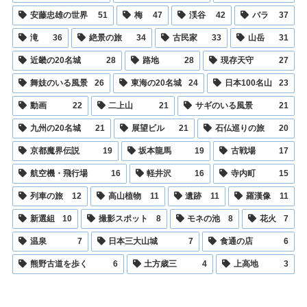
安藤忠雄の世界
51
梅
47
渓谷
42
バラ
37
滝
36
絶景の旅
34
古民家
33
山岳
31
近畿の20名城
28
路地
28
現存天守
27
舞妓のいる風景
26
東海の20名城
24
日本100名山
23
動画
22
二上山
21
サギのいる風景
21
九州の20名城
21
展望ビル
21
石仏巡りの旅
20
京都魔界伝説
19
坂本龍馬
19
古戦場
17
航空機・飛行場
16
軽井沢
16
寺内町
15
列車の旅
12
高山植物
11
遺跡
11
羅漢像
11
新選組
10
撮影スポット
8
モネの池
8
花火
7
温泉
7
日本三大山城
7
食通の店
6
熊野古道を歩く
6
土方歳三
4
上高地
3