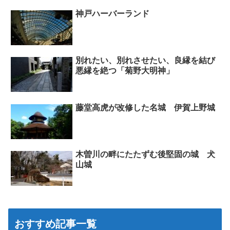
神戸ハーバーランド
別れたい、別れさせたい、良縁を結び
悪縁を絶つ「菊野大明神」
藤堂高虎が改修した名城 伊賀上野城
木曽川の畔にたたずむ後堅固の城 犬
山城
おすすめ記事一覧