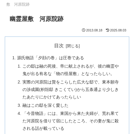
敷 河原院跡
幽霊屋敷 河原院跡
2013.08.18
2025.08.03
目次
源氏物語「夕顔の巻」は圧巻である
この邸は融の死後、帝に献上されるが、彼の幽霊や
鬼が出る有名な「物の怪屋敷」となったらしい。
実際の河原院は贅をこらした広大な邸で、東本願寺
の渉成園(枳殻邸 きこくてい)から五条通より少しき
たあたりにかけてあったらしい
融はこの邸を深く愛した
「今昔物語」には、東国から来た夫婦が、荒れ果て
た河原院を借りて宿にしたところ、その妻が鬼に殺
される話が載っている