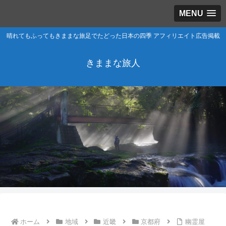
MENU
晴れてもふってもきままな旅足でたどった日本の四季 アフィリエイト広告掲載
きままな旅人
ホーム
地域
近畿
京都府
幽霊屋