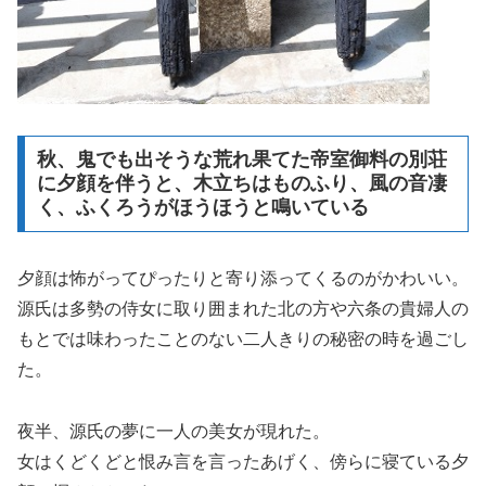
秋、鬼でも出そうな荒れ果てた帝室御料の別荘
に夕顔を伴うと、木立ちはものふり、風の音凄
く、ふくろうがほうほうと鳴いている
夕顔は怖がってぴったりと寄り添ってくるのがかわいい。
源氏は多勢の侍女に取り囲まれた北の方や六条の貴婦人の
もとでは味わったことのない二人きりの秘密の時を過ごし
た。
夜半、源氏の夢に一人の美女が現れた。
女はくどくどと恨み言を言ったあげく、傍らに寝ている夕