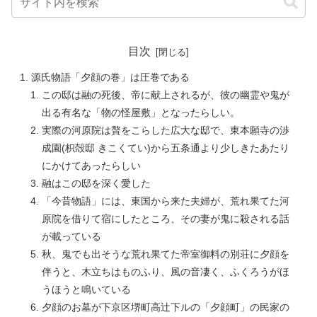
目次
源氏物語「夕顔の巻」は圧巻である
この邸は融の死後、帝に献上されるが、彼の幽霊や鬼が
出る有名な「物の怪屋敷」となったらしい。
実際の河原院は贅をこらした広大な邸で、東本願寺の渉
成園(枳殻邸 きこくてい)から五条通より少しきたあたり
にかけてあったらしい
融はこの邸を深く愛した
「今昔物語」には、東国から来た夫婦が、荒れ果てた河
原院を借りて宿にしたところ、その妻が鬼に殺される話
が載っている
秋、鬼でも出そうな荒れ果てた帝室御料の別荘に夕顔を
伴うと、木立ちはものふり、風の音凄く、ふくろうがほ
うほうと鳴いている
夕顔のお墓が下京区堺町高辻下ルの「夕顔町」の民家の