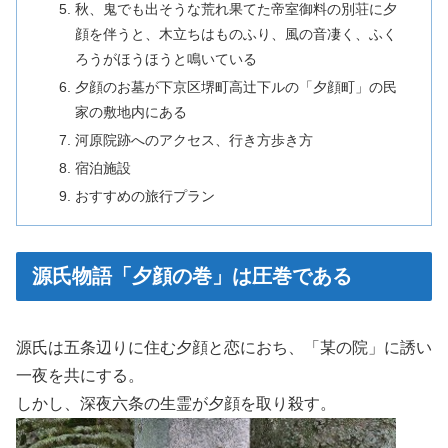
秋、鬼でも出そうな荒れ果てた帝室御料の別荘に夕
顔を伴うと、木立ちはものふり、風の音凄く、ふく
ろうがほうほうと鳴いている
夕顔のお墓が下京区堺町高辻下ルの「夕顔町」の民
家の敷地内にある
河原院跡へのアクセス、行き方歩き方
宿泊施設
おすすめの旅行プラン
源氏物語「夕顔の巻」は圧巻である
源氏は五条辺りに住む夕顔と恋におち、「某の院」に誘い
一夜を共にする。
しかし、深夜六条の生霊が夕顔を取り殺す。