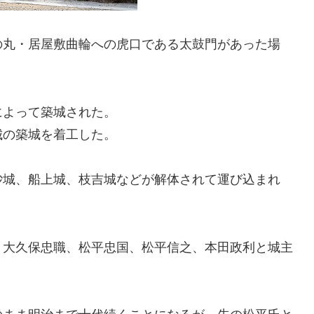
の丸・居屋敷曲輪への虎口である太鼓門があった場
によって築城された。
城の築城を着工した。
砂城、船上城、枝吉城などが解体されて運び込まれ
、大久保忠職、松平忠国、松平信之、本田政利と城主