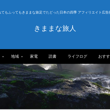
れてもふってもきままな旅足でたどった日本の四季 アフィリエイト広告
きままな旅人
旅
地域
家電
読書
ライフログ
おすす