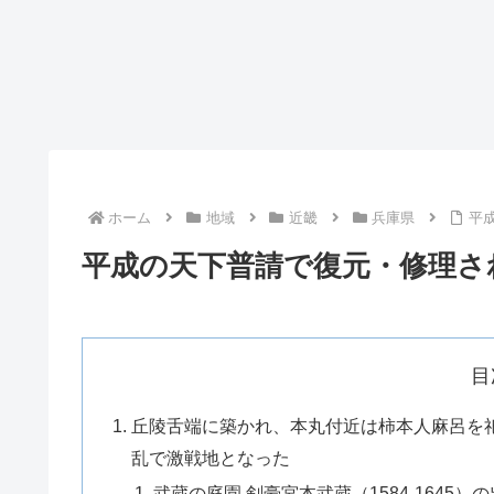
ホーム
地域
近畿
兵庫県
平
平成の天下普請で復元・修理さ
目
丘陵舌端に築かれ、本丸付近は柿本人麻呂を
乱で激戦地となった
武蔵の庭園 剣豪宮本武蔵（1584-164