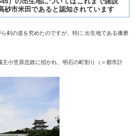
-1645）の出生地についてはこれまで諸説
高砂市米田であると認知されています
ら剣の道を究めたのですが、特に 出生地である播磨
代城主小笠原忠政に招かれ、明石の町割り（＝都市計
。