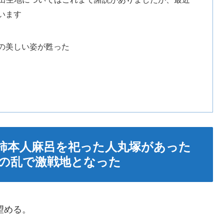
います
の美しい姿が甦った
柿本人麻呂を祀った人丸塚があった
の乱で激戦地となった
望める。