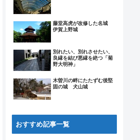
藤堂高虎が改修した名城
伊賀上野城
別れたい、別れさせたい、
良縁を結び悪縁を絶つ「菊
野大明神」
木曽川の畔にたたずむ後堅
固の城 犬山城
おすすめ記事一覧