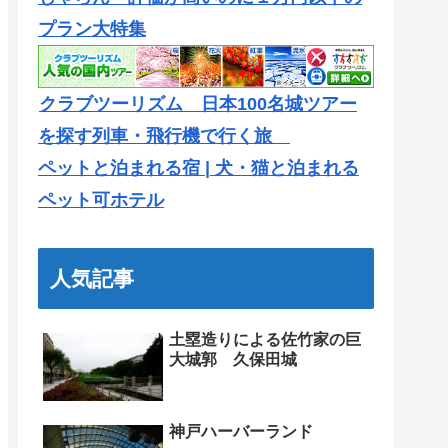
プラン大特集
クラブツーリズム 日本100名城ツアー
を探す列車・飛行機で行く旅
ペットと泊まれる宿 | 犬・猫と泊まれる
ペット可ホテル
人気記事
土塁造りによる佐竹家の巨
大城郭 久保田城
神戸ハーバーランド