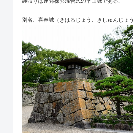
縄張りは連郭梯郭混合式の平山城である。
別名、喜春城（きはるじょう、きしゅんじょ