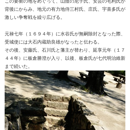
この要衝の地をめぐって、山陰の尼子氏、安芸の毛利氏が
背後にからみ、地元の有力地侍三村氏、庄氏、宇喜多氏が
激しい争奪戦を繰り広げる。
元禄七年（１６９４年）に水谷氏が無嗣除封となった際、
受城使には大石内蔵助良雄がなったと伝わる。
その後、安藤氏、石川氏と藩主が替わり、延享元年（１７
４４年）に板倉勝澄が入り、以後、板倉氏が七代明治維新
まで続いた。