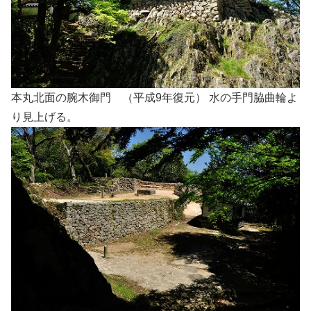
本丸北面の腕木御門 （平成9年復元） 水の手門脇曲輪よ
り見上げる。