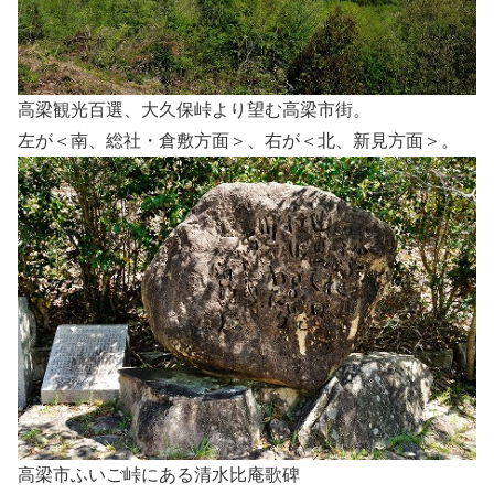
高梁観光百選、大久保峠より望む高梁市街。
左が＜南、総社・倉敷方面＞、右が＜北、新見方面＞。
高梁市ふいご峠にある清水比庵歌碑