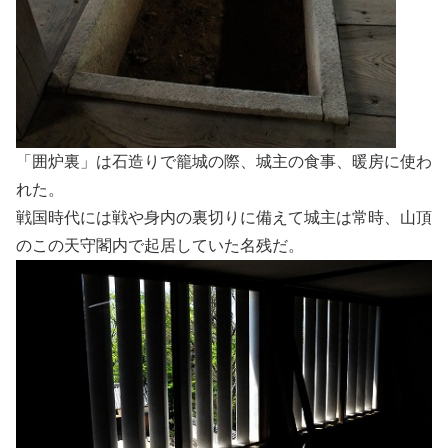
「囲炉裏」は石造りで籠城の際、城主の食事、暖房に使わ
れた。
戦国時代には戦や身内の裏切りに備えて城主は常時、山頂
のこの天守閣内で起居していた名残だ。