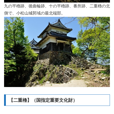
九の平櫓跡、後曲輪跡、十の平櫓跡、番所跡、二重櫓の北
側で、小松山城郭域の最北端部。
【二重櫓】（国指定重要文化財）