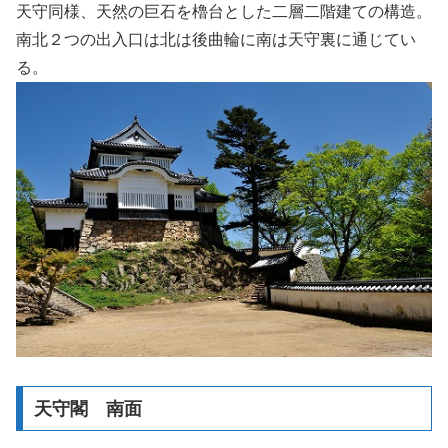
天守同様、天然の巨石を櫓台とした二層二階建ての構造。
南北２つの出入口は北は後曲輪に南は天守裏に通じてい
る。
天守閣 南面