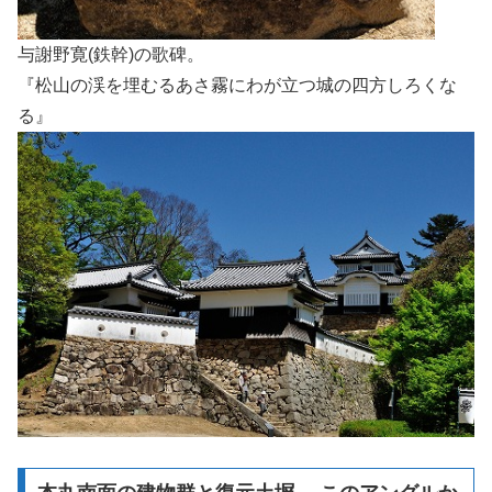
与謝野寛(鉄幹)の歌碑。
『松山の渓を埋むるあさ霧にわが立つ城の四方しろくな
る』