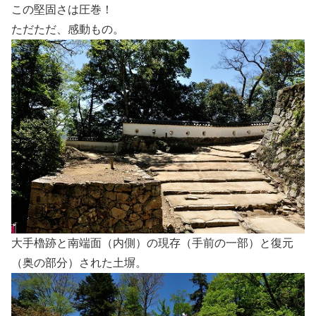
この堅固さは圧巻！
ただただ、感動もの。
大手櫓跡と南端面（内側）の現存（手前の一部）と復元
（奥の部分）された土塀。