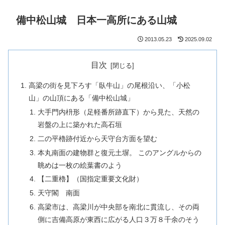
備中松山城 日本一高所にある山城
2013.05.23
2025.09.02
目次
高梁の街を見下ろす「臥牛山」の尾根沿い、「小松
山」の山頂にある「備中松山城」
大手門内枡形（足軽番所跡直下）から見た、天然の
岩盤の上に築かれた高石垣
二の平櫓跡付近から天守台方面を望む
本丸南面の建物群と復元土塀。 このアングルからの
眺めは一枚の絵葉書のよう
【二重櫓】（国指定重要文化財）
天守閣 南面
高梁市は、高梁川が中央部を南北に貫流し、その両
側に吉備高原が東西に広がる人口３万８千余のそう