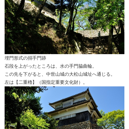
埋門形式の搦手門跡
石段を上がったところは、水の手門脇曲輪。
この先を下がると、中世山城の大松山城址へ通じる。
左は【二重櫓】（国指定重要文化財）。