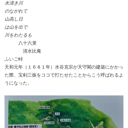
水清き川
のながれて
山高し日
は山を出で
川をわたるも
八十六叟
清水比庵
ふいご峠
天和元年（１６８１年）水谷克宗が天守閣の建築にかかっ
た際、宝剣三振をココで打たせたことからこう呼ばれるよ
うになった。