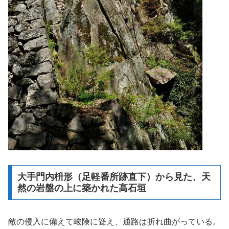
大手門内枡形（足軽番所跡直下）から見た、天
然の岩盤の上に築かれた高石垣
敵の侵入に備えて峻険に聳え、通路は折れ曲がっている。