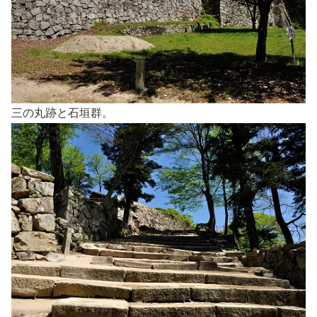
三の丸跡と石垣群。