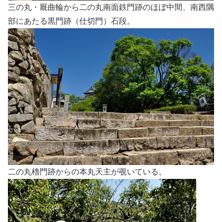
三の丸・厩曲輪から二の丸南面鉄門跡のほぼ中間、南西隅
部にあたる黒門跡（仕切門）石段。
二の丸櫓門跡からの本丸天主が覗いている。