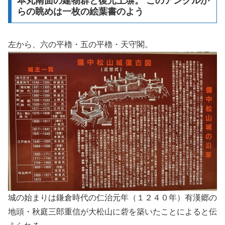
本丸南面の建物群と復元土塀。 このアングルか
らの眺めは一枚の絵葉書のよう
左から、六の平櫓・五の平櫓・天守閣。
城の始まりは鎌倉時代の仁治元年（１２４０年）有漢郷の
地頭・秋庭三郎重信が大松山に砦を築いたことによると伝