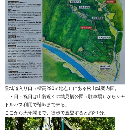
登城道入り口（標高290ｍ地点）にある松山城案内図。
土・日・祝日は山麓近くの城見橋公園（駐車場）からシャ
トルバス利用で鞴峠まで来る。
ここから天守閣まで、徒歩で直登すると約20 分。