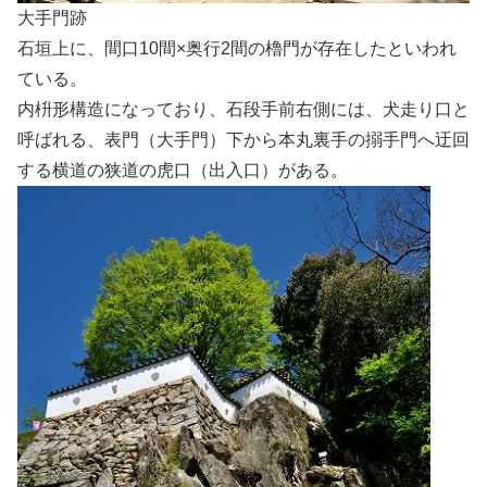
大手門跡
石垣上に、間口10間×奥行2間の櫓門が存在したといわれ
ている。
内枡形構造になっており、石段手前右側には、犬走り口と
呼ばれる、表門（大手門）下から本丸裏手の搦手門へ迂回
する横道の狭道の虎口（出入口）がある。