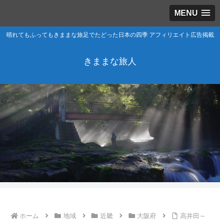
MENU
晴れてもふってもきままな旅足でたどった日本の四季 アフィリエイト広告掲載
きままな旅人
ホーム
地域
近畿
大阪府
高井田～