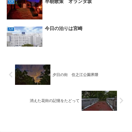
早朝散策 オランダ坂
九州
今日の泊りは宮崎
九州
夕日の街 住之江公園界隈
消えた花街の記憶をたどって