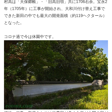
村高は「天保郷帳」・「旧高旧領」共に1706石余。宝永2
年（1705年）に工事が開始され、大和川付け替え工事で
できた新田の中でも最大の開発面積（約119ヘクタール）
となった。
コロナ過で今は休園中です。