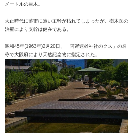
メートルの巨木。
大正時代に落雷に遭い主幹が枯れてしまったが、樹木医の
治療により支幹は健在である。
昭和45年(1963年)2月20日、「阿遅速雄神社のクス」の名
称で大阪府により天然記念物に指定された。