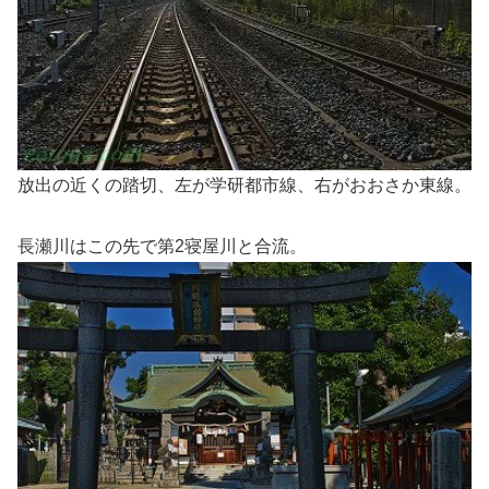
放出の近くの踏切、左が学研都市線、右がおおさか東線。
長瀬川はこの先で第2寝屋川と合流。