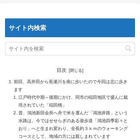
サイト内検索
目次
前回、高井田から長瀬川を南に歩いたので今回は北に歩き
ます
江戸時代中期～後期にかけ、同市の稲田地区で盛んに栽
培されていた「稲田桃」
昔、鴻池新田会所へ舟で米を運んだ「鴻池井路」という
水路は、今ではせせらぎのある遊歩道「鴻池四季彩々と
おり」へと生まれ変わり、全長約３ｋｍのウォーキング
コースとして、地域の方には親しまれています