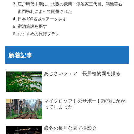
江戸時代中期に、大阪の豪商・鴻池家三代目、鴻池善右
衛門宗利によって開墾された
日本100名城ツアーを探す
宿泊施設を探す
おすすめの旅行プラン
新着記事
あじさいフェア 長居植物園を撮る
マイクロソフトのサポート詐欺にかか
ってしまった
厳冬の長居公園で撮影会