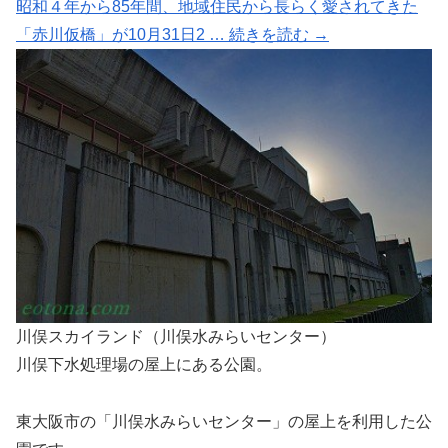
昭和４年から85年間、地域住民から長らく愛されてきた
「赤川仮橋」が10月31日2 … 続きを読む →
川俣スカイランド（川俣水みらいセンター）
川俣下水処理場の屋上にある公園。
東大阪市の「川俣水みらいセンター」の屋上を利用した公