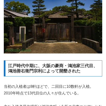
江戸時代中期に、大阪の豪商・鴻池家三代目、
鴻池善右衛門宗利によって開墾された
当初の入植者は8軒ほどで、二回目に10数軒が入植。
2010年時点で13代目位の人々が住んでいる。