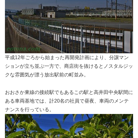
平成12年ごろから始まった再開発計画により、分譲マン
ションが立ち並ぶ一方で、商店街を抜けるとノスタルジッ
クな雰囲気が漂う放出駅前の町並み。
おおさか東線の接続駅でもあるこの駅と高井田中央駅間に
ある車両基地では、計20名の社員で昼夜、車両のメンテ
ナンスを行っている。