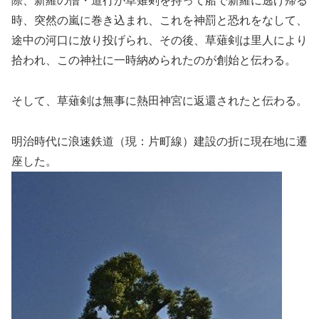
際、新羅の僧・道行が草薙剣を持って船で新羅に逃げ帰る
時、突然の嵐に巻き込まれ、これを神罰と恐れをなして、
途中の河口に放り投げられ、その後、草薙剣は里人により
拾われ、この神社に一時納められたのが創始と伝わる。
そして、草薙剣は無事に熱田神宮に返還されたと伝わる。
明治時代に浪速鉄道（現：片町線）建設の折に現在地に遷
座した。