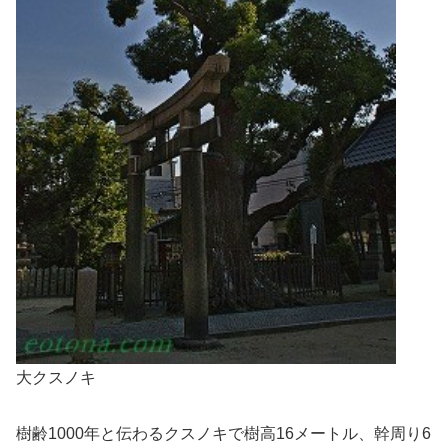
大クスノキ
樹齢1000年と伝わるクスノキで樹高16メートル、幹周り6