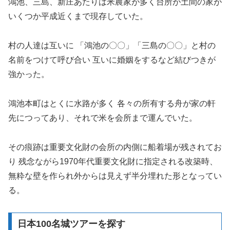
鴻池、三島、新庄あたりは米農家が多く台所が土間の家が
いくつか平成近くまで現存していた。
村の人達は互いに 「鴻池の〇〇」「三島の〇〇」と村の
名前をつけて呼び合い 互いに婚姻をするなど結びつきが
強かった。
鴻池本町はとくに水路が多く 各々の所有する舟が家の軒
先につってあり、それで米を会所まで運んでいた。
その痕跡は重要文化財の会所の内側に船着場が残されてお
り 残念ながら1970年代重要文化財に指定される改築時、
無粋な壁を作られ外からは見えず半分埋れた形となってい
る。
日本100名城ツアーを探す