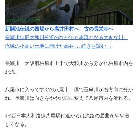
新開池伝説の西堤から高井田村へ、古の長栄寺へ
長瀬川は旧大和川分流のなかでも本流となる大きな川。
流域の小高い土地に開けた高井 … 続きを読む →
長瀬川、大阪府柏原市上市で大和川から分かれ柏原市内を
北流。
八尾市に入ってすぐの八尾市二俣で玉串川が右方向に分か
れ、長瀬川は向きをやや北西に変えて八尾市内を流れる。
JR西日本大和路線八尾駅付近からは流路の屈曲がやや激
しくなる。