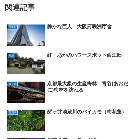
関連記事
静かな巨人 大阪府咲洲庁舎
大阪府
紅・あかのパワースポット西江邸
地域
京都最大級の生産梅林 青谷(あおだ
奈良県
に)梅林を訪ねる
醒ヶ井地蔵川のバイカモ（梅花藻）
滋賀県