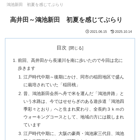
鴻池新田 初夏を感じてぶらり
高井田～鴻池新田 初夏を感じてぶらり
2021.06.15
2025.10.14
目次
前回、高井田から長瀬川を南に歩いたので今回は北に
歩きます
江戸時代中期～後期にかけ、同市の稲田地区で盛ん
に栽培されていた「稲田桃」
昔、鴻池新田会所へ舟で米を運んだ「鴻池井路」と
いう水路は、今ではせせらぎのある遊歩道「鴻池四
季彩々とおり」へと生まれ変わり、全長約３ｋｍの
ウォーキングコースとして、地域の方には親しまれ
ています
江戸時代中期に、大阪の豪商・鴻池家三代目、鴻池