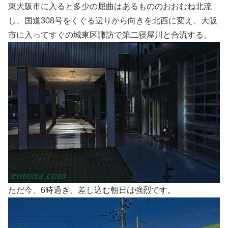
東大阪市に入ると多少の屈曲はあるもののおおむね北流
し、国道308号をくぐる辺りから向きを北西に変え、大阪
市に入ってすぐの城東区諏訪で第二寝屋川と合流する。
ただ今、6時過ぎ、差し込む朝日は強烈です。