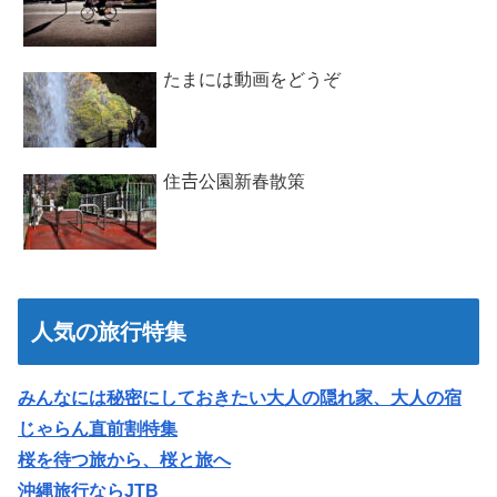
たまには動画をどうぞ
住𠮷公園新春散策
人気の旅行特集
みんなには秘密にしておきたい大人の隠れ家、大人の宿
じゃらん直前割特集
桜を待つ旅から、桜と旅へ
沖縄旅行ならJTB