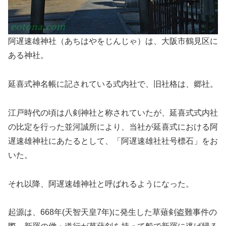
阿遅速雄神社（あちはやをじんじゃ）は、大阪市鶴見区に
ある神社。
延喜式神名帳に記されている式内社で、旧社格は、郷社。
江戸時代の頃は八剣神社と称されていたが、延喜式式内社
の比定を行った並河誠所により、当社が延喜式における阿
遅速雄神社にあたるとして、「阿遅速雄社社号標石」をお
いた。
それ以降、阿遅速雄神社と呼ばれるようになった。
起源は、668年(天智天皇7年)に発生した草薙剣盗難事件の