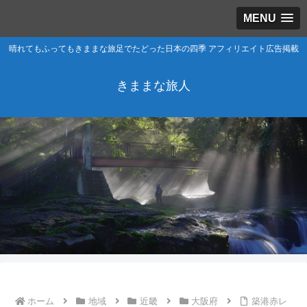
MENU
晴れてもふってもきままな旅足でたどった日本の四季 アフィリエイト広告掲載
きままな旅人
ホーム
地域
近畿
大阪府
築港赤レ