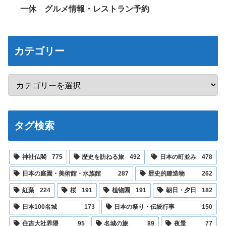
一休 グルメ情報・レストラン予約
カテゴリー
タグ検索
神社仏閣
775
歴史を訪ねる旅
492
日本の町並み
478
日本の庭園・美術館・水族館
287
歴史的建造物
262
紅葉
224
桜
191
植物園
191
朝日・夕日
182
日本100名城
173
日本の祭り・伝統行事
150
住吉大社界隈
95
名城の旅
89
夜景
77