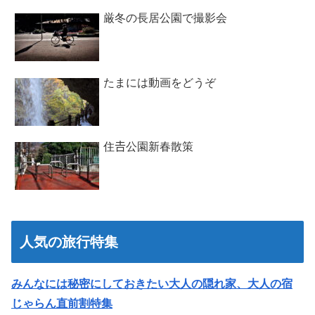
厳冬の長居公園で撮影会
たまには動画をどうぞ
住𠮷公園新春散策
人気の旅行特集
みんなには秘密にしておきたい大人の隠れ家、大人の宿
じゃらん直前割特集