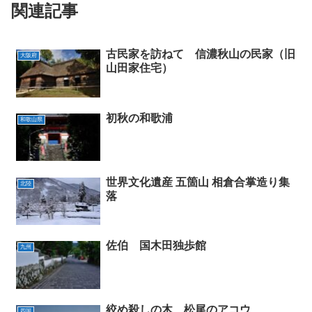
関連記事
古民家を訪ねて 信濃秋山の民家（旧
大阪府
山田家住宅）
初秋の和歌浦
和歌山県
世界文化遺産 五箇山 相倉合掌造り集
北陸
落
佐伯 国木田独歩館
九州
絞め殺しの木 松尾のアコウ
四国