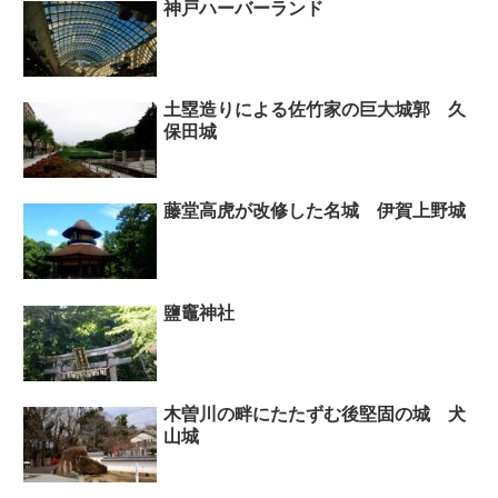
神戸ハーバーランド
土塁造りによる佐竹家の巨大城郭 久
保田城
藤堂高虎が改修した名城 伊賀上野城
鹽竈神社
木曽川の畔にたたずむ後堅固の城 犬
山城