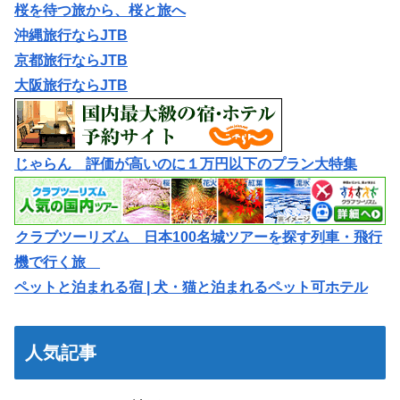
桜を待つ旅から、桜と旅へ
沖縄旅行ならJTB
京都旅行ならJTB
大阪旅行ならJTB
じゃらん 評価が高いのに１万円以下のプラン大特集
クラブツーリズム 日本100名城ツアーを探す列車・飛行
機で行く旅
ペットと泊まれる宿 | 犬・猫と泊まれるペット可ホテル
人気記事