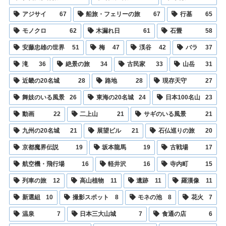
アジサイ
67
船旅・フェリーの旅
67
行基
65
モノクロ
62
木漏れ日
61
石畳
58
安藤忠雄の世界
51
梅
47
渓谷
42
バラ
37
滝
36
絶景の旅
34
古民家
33
山岳
31
近畿の20名城
28
路地
28
現存天守
27
舞妓のいる風景
26
東海の20名城
24
日本100名山
23
動画
22
二上山
21
サギのいる風景
21
九州の20名城
21
展望ビル
21
石仏巡りの旅
20
京都魔界伝説
19
坂本龍馬
19
古戦場
17
航空機・飛行場
16
軽井沢
16
寺内町
15
列車の旅
12
高山植物
11
遺跡
11
羅漢像
11
新選組
10
撮影スポット
8
モネの池
8
花火
7
温泉
7
日本三大山城
7
食通の店
6