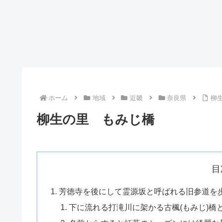
ホーム
地域
近畿
奈良県
柳
柳生の里 もみじ橋
目
芳徳寺を後にして霊源坂と呼ばれる旧参道を
下に流れる打滝川に架かる古楓(もみじ)橋