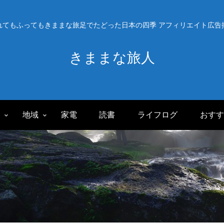
れてもふってもきままな旅足でたどった日本の四季 アフィリエイト広告
きままな旅人
旅
地域
家電
読書
ライフログ
おすす