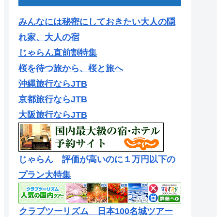
みんなには秘密にしておきたい大人の隠
れ家、大人の宿
じゃらん直前割特集
桜を待つ旅から、桜と旅へ
沖縄旅行ならJTB
京都旅行ならJTB
大阪旅行ならJTB
じゃらん 評価が高いのに１万円以下の
プラン大特集
クラブツーリズム 日本100名城ツアー