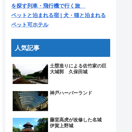
を探す列車・飛行機で行く旅
ペットと泊まれる宿 | 犬・猫と泊まれる
ペット可ホテル
人気記事
土塁造りによる佐竹家の巨
大城郭 久保田城
神戸ハーバーランド
藤堂高虎が改修した名城
伊賀上野城