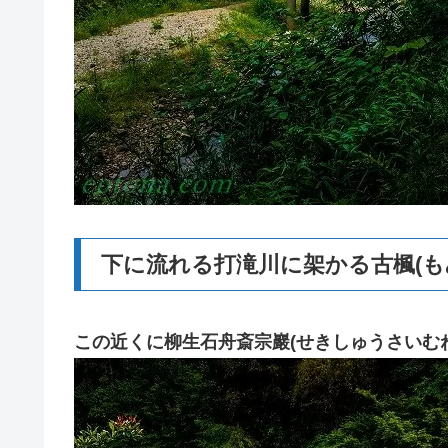
下に流れる打滝川に架かる古楓(も
この近くに柳生石舟斎宗巖(せきしゅうさいむ