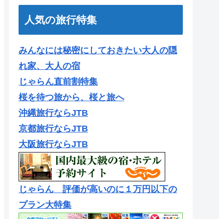
人気の旅行特集
みんなには秘密にしておきたい大人の隠
れ家、大人の宿
じゃらん直前割特集
桜を待つ旅から、桜と旅へ
沖縄旅行ならJTB
京都旅行ならJTB
大阪旅行ならJTB
じゃらん 評価が高いのに１万円以下の
プラン大特集