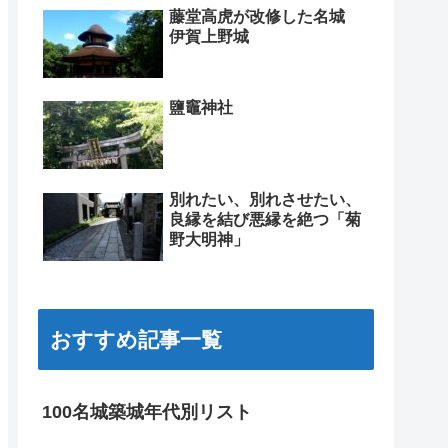
藤堂高虎が改修した名城
伊賀上野城
鹽竈神社
別れたい、別れさせたい、
良縁を結び悪縁を絶つ「菊
野大明神」
おすすめ記事一覧
100名城築城年代別リスト