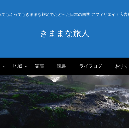
れてもふってもきままな旅足でたどった日本の四季 アフィリエイト広告
きままな旅人
旅
地域
家電
読書
ライフログ
おすす