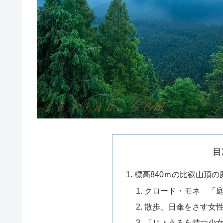
目
標高840ｍの比叡山頂の
クロード・モネ 「
散歩、日傘をさす女
「じょうろを持つ少