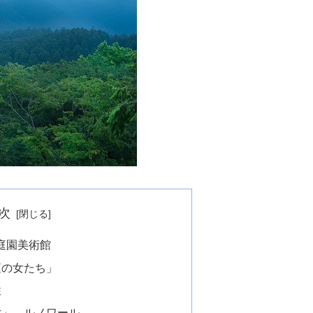
次
庭園美術館
庭の女たち」
性
女」 ルノワール