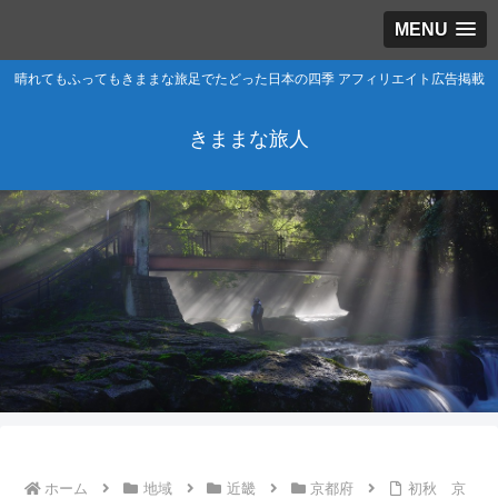
MENU
晴れてもふってもきままな旅足でたどった日本の四季 アフィリエイト広告掲載
きままな旅人
ホーム
地域
近畿
京都府
初秋 京