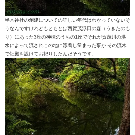
半木神社の創建についての詳しい年代はわかっていないそ
うなんですけれどもともとは西賀茂浮田の森（うきたのも
り）にあった3座の神様のうちの1座でそれが賀茂川の洪
水によって流されこの地に漂着し留まった事か その流木
で社殿を設けてお祀りしたんだそうです。