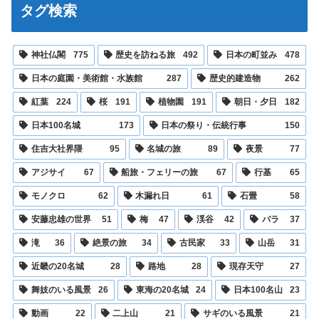
タグ検索
神社仏閣
775
歴史を訪ねる旅
492
日本の町並み
478
日本の庭園・美術館・水族館
287
歴史的建造物
262
紅葉
224
桜
191
植物園
191
朝日・夕日
182
日本100名城
173
日本の祭り・伝統行事
150
住吉大社界隈
95
名城の旅
89
夜景
77
アジサイ
67
船旅・フェリーの旅
67
行基
65
モノクロ
62
木漏れ日
61
石畳
58
安藤忠雄の世界
51
梅
47
渓谷
42
バラ
37
滝
36
絶景の旅
34
古民家
33
山岳
31
近畿の20名城
28
路地
28
現存天守
27
舞妓のいる風景
26
東海の20名城
24
日本100名山
23
動画
22
二上山
21
サギのいる風景
21