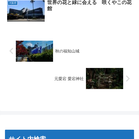
世界の花と緑に会える 咲くやこの花
大阪府
館
秋の福知山城
元愛宕 愛宕神社