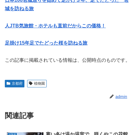
日本100名城巡りを始めて足かけ３年、足でたどった 名
城を訪ねる旅
人JTB気旅館・ホテルも直前だからこの価格！
足掛け15年足でたどった桜を訪ねる旅
この記事に掲載されている情報は、公開時点のものです。
京都府
植物園
admin
関連記事
寒い冬は温か温室で 咲くやこの花館
大阪府