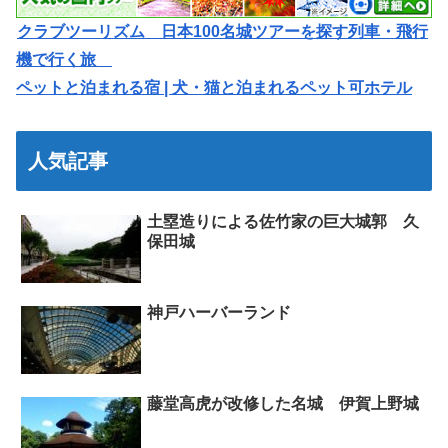
クラブツーリズム 日本100名城ツアーを探す列車・飛行
機で行く旅
ペットと泊まれる宿 | 犬・猫と泊まれるペット可ホテル
人気記事
土塁造りによる佐竹家の巨大城郭 久
保田城
神戸ハーバーランド
藤堂高虎が改修した名城 伊賀上野城