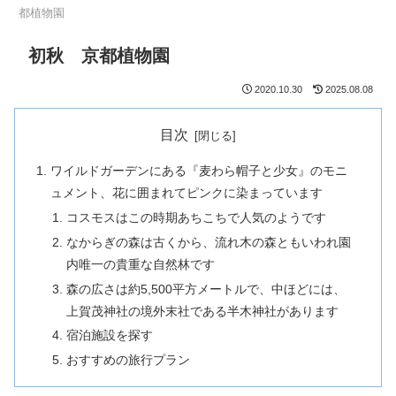
都植物園
初秋 京都植物園
2020.10.30
2025.08.08
目次
ワイルドガーデンにある『麦わら帽子と少女』のモニ
ュメント、花に囲まれてピンクに染まっています
コスモスはこの時期あちこちで人気のようです
なからぎの森は古くから、流れ木の森ともいわれ園
内唯一の貴重な自然林です
森の広さは約5,500平方メートルで、中ほどには、
上賀茂神社の境外末社である半木神社があります
宿泊施設を探す
おすすめの旅行プラン