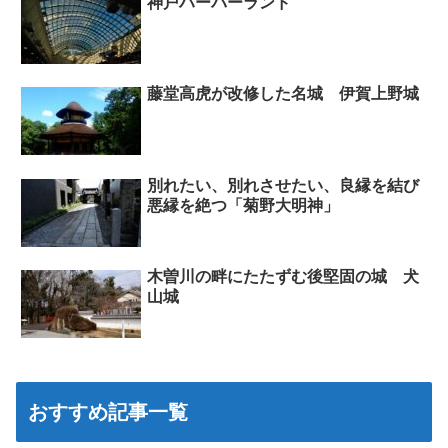
神戸ハーバーランド
藤堂高虎が改修した名城 伊賀上野城
別れたい、別れさせたい、良縁を結び
悪縁を絶つ「菊野大明神」
木曽川の畔にたたずむ後堅固の城 犬
山城
おすすめ記事一覧