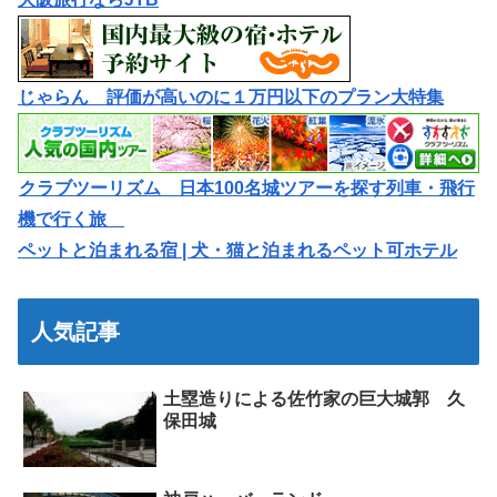
じゃらん 評価が高いのに１万円以下のプラン大特集
クラブツーリズム 日本100名城ツアーを探す列車・飛行
機で行く旅
ペットと泊まれる宿 | 犬・猫と泊まれるペット可ホテル
人気記事
土塁造りによる佐竹家の巨大城郭 久
保田城