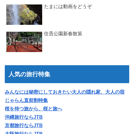
たまには動画をどうぞ
住𠮷公園新春散策
人気の旅行特集
みんなには秘密にしておきたい大人の隠れ家、大人の宿
じゃらん直前割特集
桜を待つ旅から、桜と旅へ
沖縄旅行ならJTB
京都旅行ならJTB
大阪旅行ならJTB