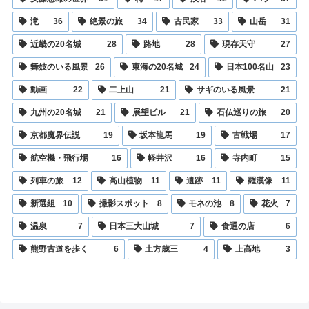
滝
36
絶景の旅
34
古民家
33
山岳
31
近畿の20名城
28
路地
28
現存天守
27
舞妓のいる風景
26
東海の20名城
24
日本100名山
23
動画
22
二上山
21
サギのいる風景
21
九州の20名城
21
展望ビル
21
石仏巡りの旅
20
京都魔界伝説
19
坂本龍馬
19
古戦場
17
航空機・飛行場
16
軽井沢
16
寺内町
15
列車の旅
12
高山植物
11
遺跡
11
羅漢像
11
新選組
10
撮影スポット
8
モネの池
8
花火
7
温泉
7
日本三大山城
7
食通の店
6
熊野古道を歩く
6
土方歳三
4
上高地
3