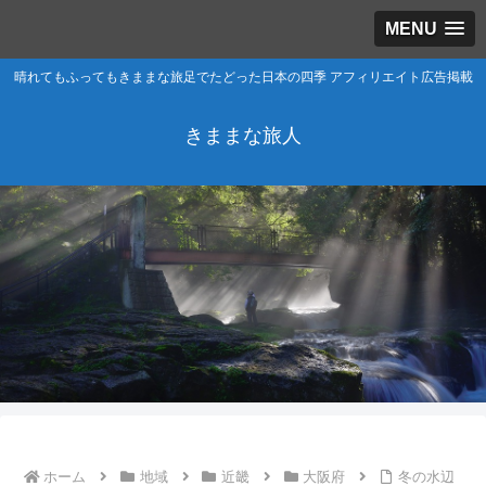
MENU
晴れてもふってもきままな旅足でたどった日本の四季 アフィリエイト広告掲載
きままな旅人
ホーム
地域
近畿
大阪府
冬の水辺