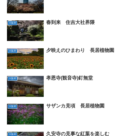
春到来 住吉大社界隈
大阪府
夕映えのひまわり 長居植物園
大阪府
孝恩寺(観音寺)釘無堂
大阪府
サザンカ見頃 長居植物園
大阪府
久安寺の見事な紅葉を楽しむ
大阪府