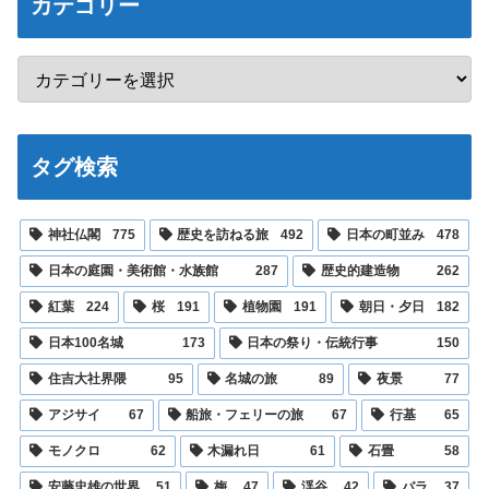
カテゴリー
タグ検索
神社仏閣
775
歴史を訪ねる旅
492
日本の町並み
478
日本の庭園・美術館・水族館
287
歴史的建造物
262
紅葉
224
桜
191
植物園
191
朝日・夕日
182
日本100名城
173
日本の祭り・伝統行事
150
住吉大社界隈
95
名城の旅
89
夜景
77
アジサイ
67
船旅・フェリーの旅
67
行基
65
モノクロ
62
木漏れ日
61
石畳
58
安藤忠雄の世界
51
梅
47
渓谷
42
バラ
37