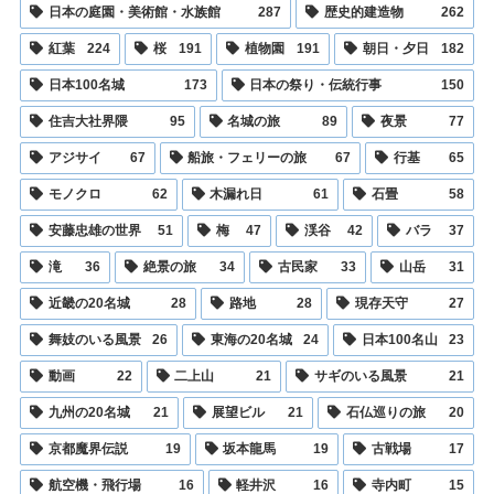
日本の庭園・美術館・水族館
287
歴史的建造物
262
紅葉
224
桜
191
植物園
191
朝日・夕日
182
日本100名城
173
日本の祭り・伝統行事
150
住吉大社界隈
95
名城の旅
89
夜景
77
アジサイ
67
船旅・フェリーの旅
67
行基
65
モノクロ
62
木漏れ日
61
石畳
58
安藤忠雄の世界
51
梅
47
渓谷
42
バラ
37
滝
36
絶景の旅
34
古民家
33
山岳
31
近畿の20名城
28
路地
28
現存天守
27
舞妓のいる風景
26
東海の20名城
24
日本100名山
23
動画
22
二上山
21
サギのいる風景
21
九州の20名城
21
展望ビル
21
石仏巡りの旅
20
京都魔界伝説
19
坂本龍馬
19
古戦場
17
航空機・飛行場
16
軽井沢
16
寺内町
15