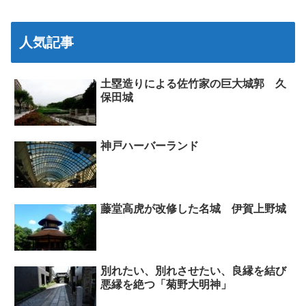
人気記事
土塁造りによる佐竹家の巨大城郭 久
保田城
神戸ハーバーランド
藤堂高虎が改修した名城 伊賀上野城
別れたい、別れさせたい、良縁を結び
悪縁を絶つ「菊野大明神」