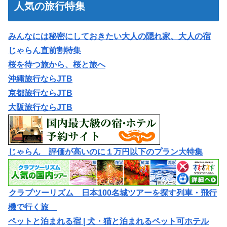
人気の旅行特集
みんなには秘密にしておきたい大人の隠れ家、大人の宿
じゃらん直前割特集
桜を待つ旅から、桜と旅へ
沖縄旅行ならJTB
京都旅行ならJTB
大阪旅行ならJTB
じゃらん 評価が高いのに１万円以下のプラン大特集
クラブツーリズム 日本100名城ツアーを探す列車・飛行
機で行く旅
ペットと泊まれる宿 | 犬・猫と泊まれるペット可ホテル