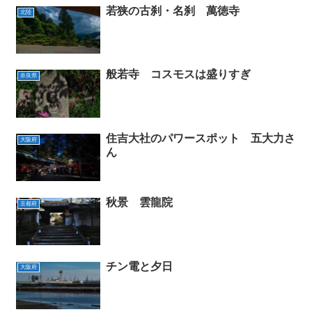
若狭の古刹・名刹 萬徳寺
北陸
般若寺 コスモスは盛りすぎ
奈良県
住吉大社のパワースポット 五大力さ
大阪府
ん
秋景 雲龍院
京都府
チン電と夕日
大阪府