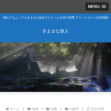
MENU
晴れてもふってもきままな旅足でたどった日本の四季 アフィリエイト広告掲載
きままな旅人
ホーム
地域
近畿
大阪府
住吉公園