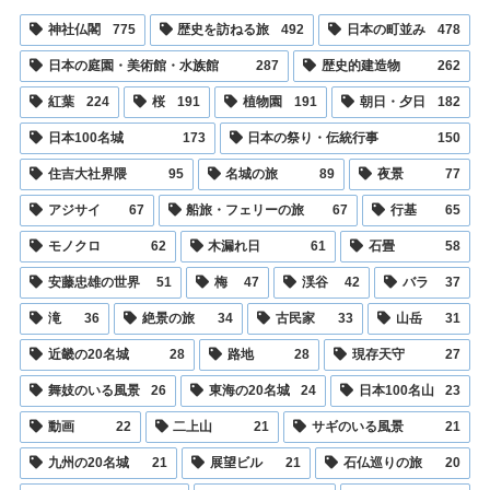
神社仏閣
775
歴史を訪ねる旅
492
日本の町並み
478
日本の庭園・美術館・水族館
287
歴史的建造物
262
紅葉
224
桜
191
植物園
191
朝日・夕日
182
日本100名城
173
日本の祭り・伝統行事
150
住吉大社界隈
95
名城の旅
89
夜景
77
アジサイ
67
船旅・フェリーの旅
67
行基
65
モノクロ
62
木漏れ日
61
石畳
58
安藤忠雄の世界
51
梅
47
渓谷
42
バラ
37
滝
36
絶景の旅
34
古民家
33
山岳
31
近畿の20名城
28
路地
28
現存天守
27
舞妓のいる風景
26
東海の20名城
24
日本100名山
23
動画
22
二上山
21
サギのいる風景
21
九州の20名城
21
展望ビル
21
石仏巡りの旅
20