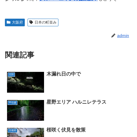
大阪府
日本の町並み
admin
関連記事
木漏れ日の中で
北陸
星野エリア ハルニレテラス
甲信越
桜咲く伏見を散策
京都府