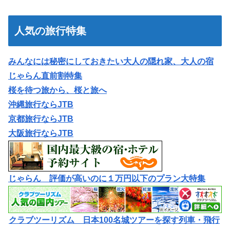
人気の旅行特集
みんなには秘密にしておきたい大人の隠れ家、大人の宿
じゃらん直前割特集
桜を待つ旅から、桜と旅へ
沖縄旅行ならJTB
京都旅行ならJTB
大阪旅行ならJTB
じゃらん 評価が高いのに１万円以下のプラン大特集
クラブツーリズム 日本100名城ツアーを探す列車・飛行