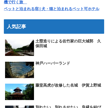
機で行く旅
ペットと泊まれる宿 | 犬・猫と泊まれるペット可ホテル
人気記事
土塁造りによる佐竹家の巨大城郭 久
保田城
神戸ハーバーランド
藤堂高虎が改修した名城 伊賀上野城
別れたい、別れさせたい、良縁を結び