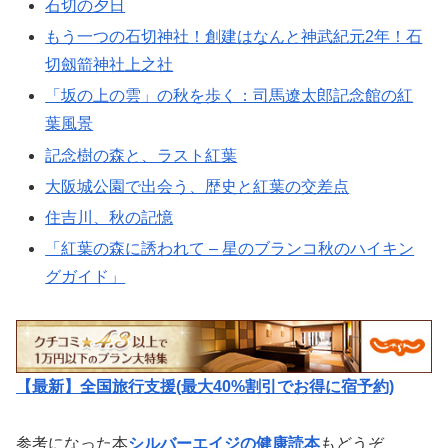
石切の夕日
もう一つの石切神社！創建はなんと神武紀元2年！石
切劔箭神社上之社
「坂の上の雲」の秋を歩く：司馬遼太郎記念館の紅
葉風景
記念樹の森と、ラスト紅葉
大阪城公園で出会う、歴史と紅葉の交差点
住吉川、秋の記憶
「紅葉の森に誘われて – 星のブランコ秋のハイキン
グガイド」
【最新】全国旅行支援(最大40%割引でお得に宿予約)
参考になった本
シルバーエイジの健康読本
もどうぞ