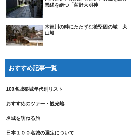
悪縁を絶つ「菊野大明神」
木曽川の畔にたたずむ後堅固の城 犬
山城
おすすめ記事一覧
100名城築城年代別リスト
おすすめのツァー・観光地
名城を訪ねる旅
日本１００名城の選定について