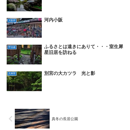
河内小阪
大阪府
ふるさとは遠きにありて・・・室生犀
甲信越
星旧居を訪ねる
別宮の大カツラ 光と影
兵庫県
真冬の長居公園