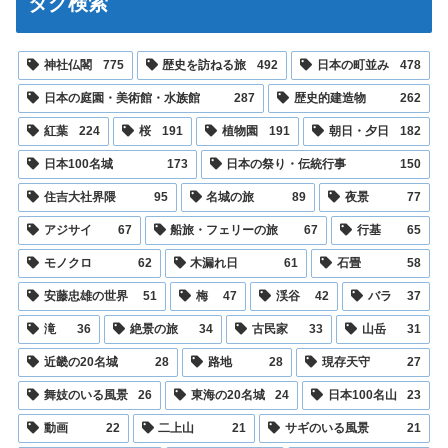
タグ検索
神社仏閣
775
歴史を訪ねる旅
492
日本の町並み
478
日本の庭園・美術館・水族館
287
歴史的建造物
262
紅葉
224
桜
191
植物園
191
朝日・夕日
182
日本100名城
173
日本の祭り・伝統行事
150
住吉大社界隈
95
名城の旅
89
夜景
77
アジサイ
67
船旅・フェリーの旅
67
行基
65
モノクロ
62
木漏れ日
61
石畳
58
安藤忠雄の世界
51
梅
47
渓谷
42
バラ
37
滝
36
絶景の旅
34
古民家
33
山岳
31
近畿の20名城
28
路地
28
現存天守
27
舞妓のいる風景
26
東海の20名城
24
日本100名山
23
動画
22
二上山
21
サギのいる風景
21