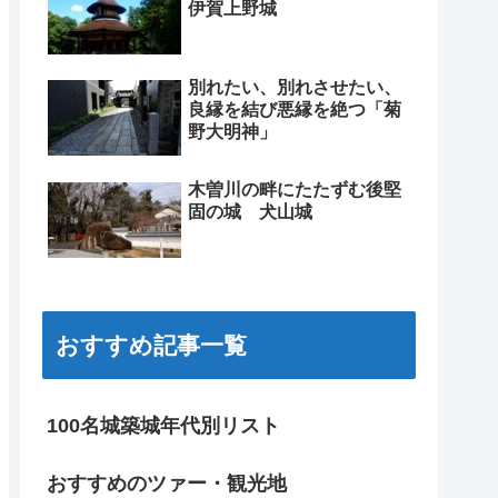
伊賀上野城
別れたい、別れさせたい、
良縁を結び悪縁を絶つ「菊
野大明神」
木曽川の畔にたたずむ後堅
固の城 犬山城
おすすめ記事一覧
100名城築城年代別リスト
おすすめのツァー・観光地