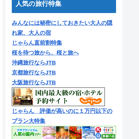
人気の旅行特集
みんなには秘密にしておきたい大人の隠
れ家、大人の宿
じゃらん直前割特集
桜を待つ旅から、桜と旅へ
沖縄旅行ならJTB
京都旅行ならJTB
大阪旅行ならJTB
じゃらん 評価が高いのに１万円以下の
プラン大特集