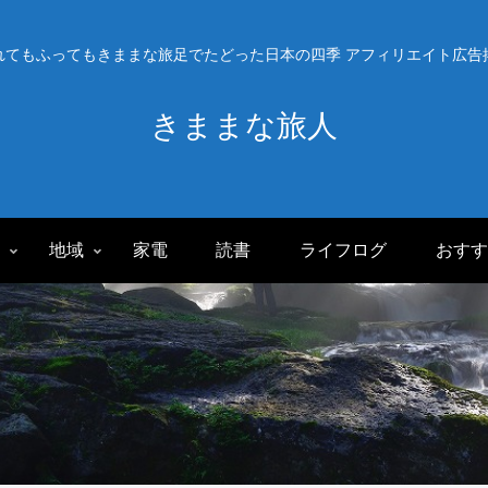
れてもふってもきままな旅足でたどった日本の四季 アフィリエイト広告
きままな旅人
旅
地域
家電
読書
ライフログ
おすす