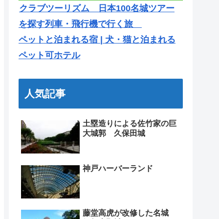
クラブツーリズム 日本100名城ツアー
を探す列車・飛行機で行く旅
ペットと泊まれる宿 | 犬・猫と泊まれる
ペット可ホテル
人気記事
土塁造りによる佐竹家の巨
大城郭 久保田城
神戸ハーバーランド
藤堂高虎が改修した名城