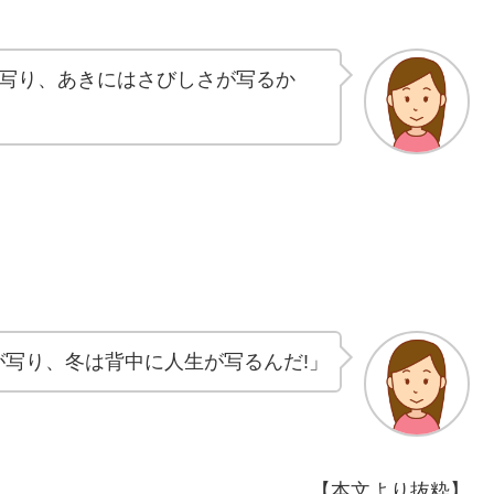
写り、あきにはさびしさが写るか
が写り、冬は背中に人生が写るんだ!」
【本文より抜粋】