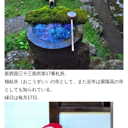
新西国三十三箇所第17番札所。
独鈷水（おこうずい）の寺として、また近年は紫陽花の寺
としても知られている。
縁日は毎月17日。