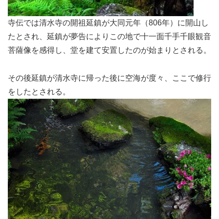
寺伝では清水寺の開祖延鎮が大同元年（806年）に開山し
たとされ、延鎮が夢告によりこの地で十一面千手千眼観音
菩薩像を感得し、堂を建て安置したのが始まりとされる。
その後延鎮が清水寺に帰った後に空海が度々、ここで修行
をしたとされる。