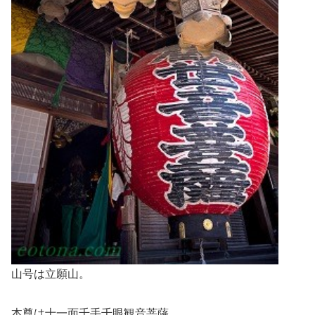
山号は立願山。
本尊は十一面千手千眼観音菩薩。