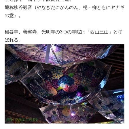
通称柳谷観音（やなぎだにかんのん、楊・柳ともにヤナギ
の意）。
楊谷寺、善峯寺、光明寺の3つの寺院は「西山三山」と呼
ばれる。