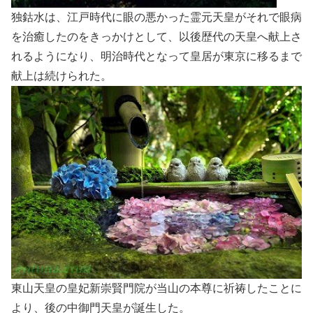
独鈷水は、江戸時代に眼の悪かった霊元天皇がそれで眼病
を治癒したのをきっかけとして、以後歴代の天皇へ献上さ
れるようになり、明治時代となって皇居が東京に移るまで
献上は続けられた。
東山天皇の皇妃新崇賢門院が当山の本尊に祈祷したことに
より、後の中御門天皇が誕生した。