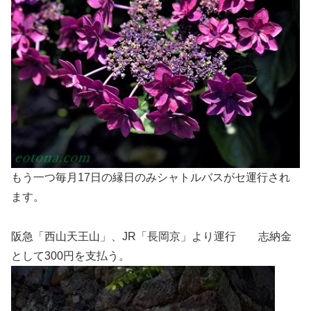
もう一つ毎月17日の縁日のみシャトルバスがセ運行され
ます。
阪急「西山天王山」、JR「長岡京」より運行 志納金
として300円を支払う。