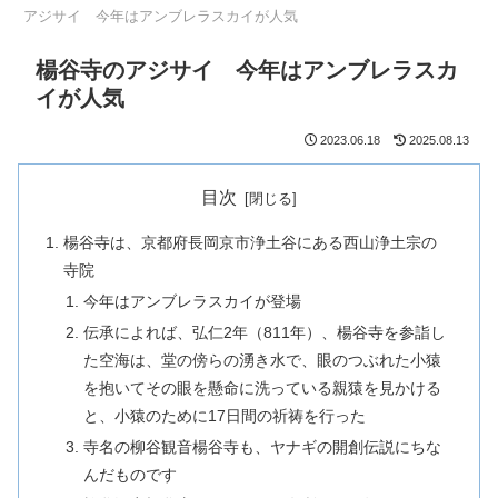
アジサイ 今年はアンブレラスカイが人気
楊谷寺のアジサイ 今年はアンブレラスカ
イが人気
2023.06.18
2025.08.13
目次
楊谷寺は、京都府長岡京市浄土谷にある西山浄土宗の
寺院
今年はアンブレラスカイが登場
伝承によれば、弘仁2年（811年）、楊谷寺を参詣し
た空海は、堂の傍らの湧き水で、眼のつぶれた小猿
を抱いてその眼を懸命に洗っている親猿を見かける
と、小猿のために17日間の祈祷を行った
寺名の柳谷観音楊谷寺も、ヤナギの開創伝説にちな
んだものです