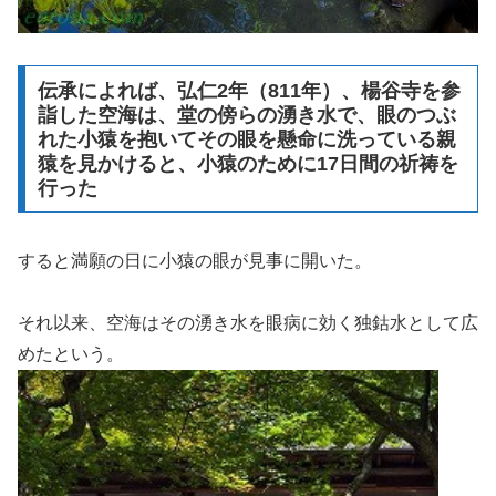
伝承によれば、弘仁2年（811年）、楊谷寺を参
詣した空海は、堂の傍らの湧き水で、眼のつぶ
れた小猿を抱いてその眼を懸命に洗っている親
猿を見かけると、小猿のために17日間の祈祷を
行った
すると満願の日に小猿の眼が見事に開いた。
それ以来、空海はその湧き水を眼病に効く独鈷水として広
めたという。