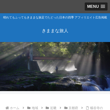
MENU
晴れてもふってもきままな旅足でたどった日本の四季 アフィリエイト広告掲載
きままな旅人
ホーム
地域
近畿
京都府
楊谷寺の