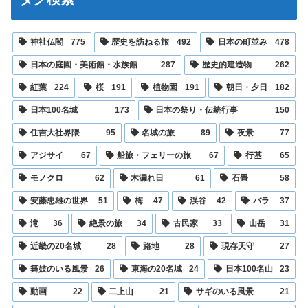
神社仏閣
775
歴史を訪ねる旅
492
日本の町並み
478
日本の庭園・美術館・水族館
287
歴史的建造物
262
紅葉
224
桜
191
植物園
191
朝日・夕日
182
日本100名城
173
日本の祭り・伝統行事
150
住吉大社界隈
95
名城の旅
89
夜景
77
アジサイ
67
船旅・フェリーの旅
67
行基
65
モノクロ
62
木漏れ日
61
石畳
58
安藤忠雄の世界
51
梅
47
渓谷
42
バラ
37
滝
36
絶景の旅
34
古民家
33
山岳
31
近畿の20名城
28
路地
28
現存天守
27
舞妓のいる風景
26
東海の20名城
24
日本100名山
23
動画
22
二上山
21
サギのいる風景
21