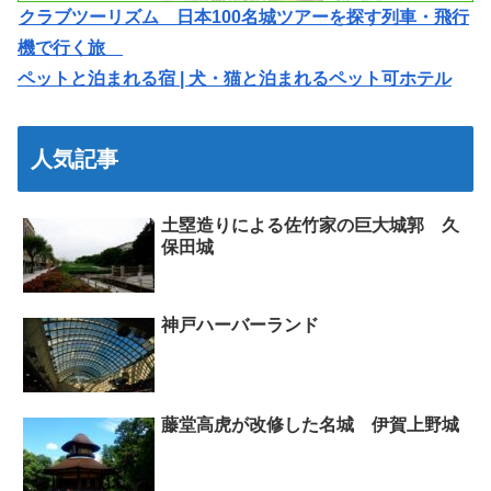
クラブツーリズム 日本100名城ツアーを探す列車・飛行
機で行く旅
ペットと泊まれる宿 | 犬・猫と泊まれるペット可ホテル
人気記事
土塁造りによる佐竹家の巨大城郭 久
保田城
神戸ハーバーランド
藤堂高虎が改修した名城 伊賀上野城