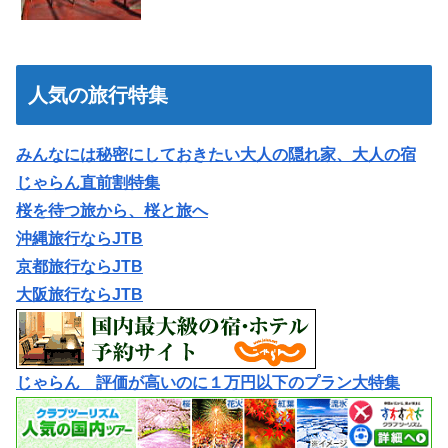
人気の旅行特集
みんなには秘密にしておきたい大人の隠れ家、大人の宿
じゃらん直前割特集
桜を待つ旅から、桜と旅へ
沖縄旅行ならJTB
京都旅行ならJTB
大阪旅行ならJTB
じゃらん 評価が高いのに１万円以下のプラン大特集