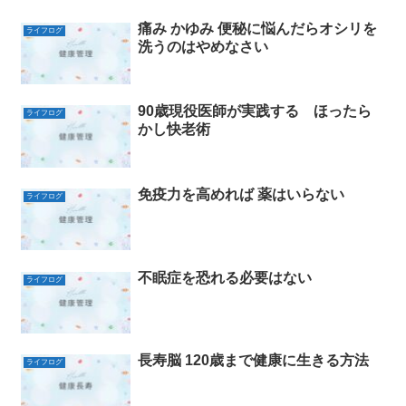
痛み かゆみ 便秘に悩んだらオシリを
ライフログ
洗うのはやめなさい
90歳現役医師が実践する ほったら
ライフログ
かし快老術
免疫力を高めれば 薬はいらない
ライフログ
不眠症を恐れる必要はない
ライフログ
長寿脳 120歳まで健康に生きる方法
ライフログ