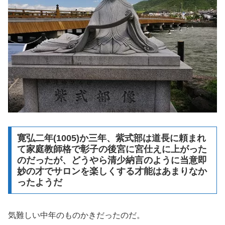
寛弘二年(1005)か三年、紫式部は道長に頼まれ
て家庭教師格で彰子の後宮に宮仕えに上がった
のだったが、どうやら清少納言のように当意即
妙の才でサロンを楽しくする才能はあまりなか
ったようだ
気難しい中年のものかきだったのだ。