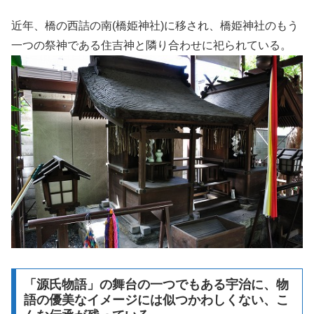
近年、橋の西詰の南(橋姫神社)に移され、橋姫神社のもう
一つの祭神である住吉神と隣り合わせに祀られている。
「源氏物語」の舞台の一つでもある宇治に、物
語の優美なイメージには似つかわしくない、こ