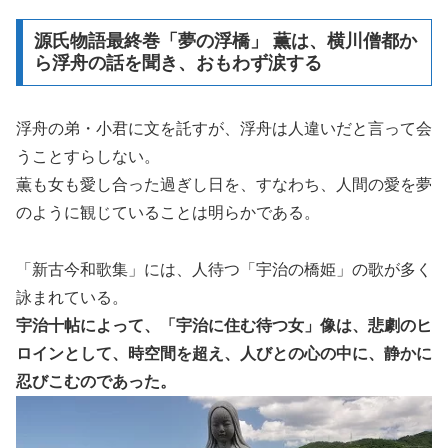
源氏物語最終巻「夢の浮橋」 薫は、横川僧都か
ら浮舟の話を聞き、おもわず涙する
浮舟の弟・小君に文を託すが、浮舟は人違いだと言って会
うことすらしない。
薫も女も愛し合った過ぎし日を、すなわち、人間の愛を夢
のように観じていることは明らかである。
「新古今和歌集」には、人待つ「宇治の橋姫」の歌が多く
詠まれている。
宇治十帖によって、「宇治に住む待つ女」像は、悲劇のヒ
ロインとして、時空間を超え、人びとの心の中に、静かに
忍びこむのであった。