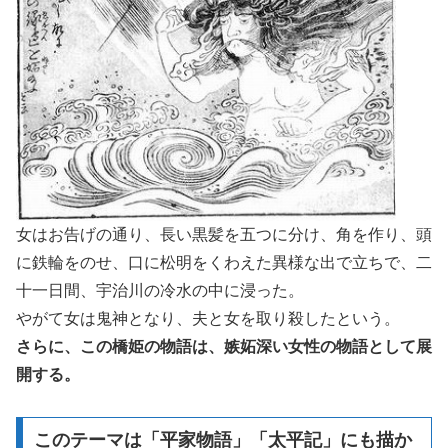
女はお告げの通り、長い黒髪を五つに分け、角を作り、頭
に鉄輪をのせ、口に松明をくわえた異様な出で立ちで、二
十一日間、宇治川の冷水の中に浸った。
やがて女は鬼神となり、夫と女を取り殺したという。
さらに、この橋姫の物語は、嫉妬深い女性の物語として展
開する。
このテーマは「平家物語」「太平記」にも描か