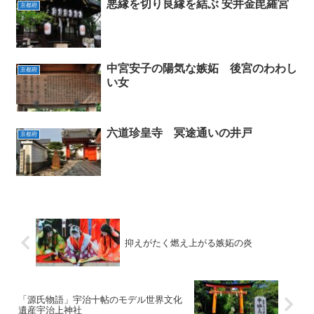
悪縁を切り良縁を結ぶ 安井金毘羅宮
京都府
中宮安子の陽気な嫉妬 後宮のわわし
京都府
い女
六道珍皇寺 冥途通いの井戸
京都府
抑えがたく燃え上がる嫉妬の炎
「源氏物語」宇治十帖のモデル世界文化
遺産宇治上神社