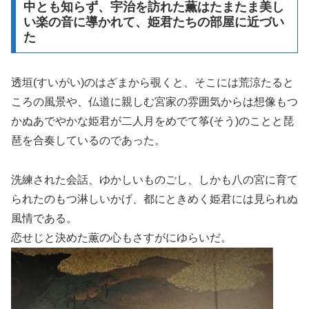
中とも知らず、宇治を訪れた薫はたまたま美し
い楽の音に導かれて、姫君たちの部屋に近づい
た
透垣(すいがい)のはざまから覗くと、そこには荒涼たると
ころの風景や、仏道に親しむ宮家の雰囲気からは想像もつ
かぬあでやかな姫君が二人月をめでて筝(そう)のことと琵
琶を合奏しているのであった。
洗練された会話、ゆかしいものごし、しかも八の宮に育て
られたのもつ淋しいかげ、都にときめく姫君には見られぬ
風情である。
恋せじと決めた薫の心もさすがにゆらいだ。