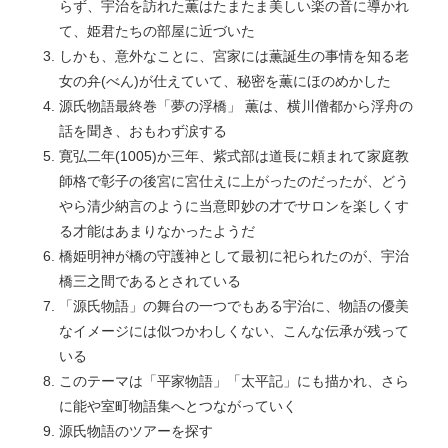
らず、宇治を訪れた薫はたまたま美しい楽の音に導かれ
て、姫君たちの部屋に近づいた
しかも、意外なことに、宮家には薫誕生の事情を知る老
女の弁(べん)が仕えていて、秘密を薫にほのめかした
源氏物語最終巻「夢の浮橋」 薫は、横川僧都から浮舟の
話を聞き、おもわず涙する
寛弘二年(1005)か三年、紫式部は道長に頼まれて家庭教
師格で彰子の後宮に宮仕えに上がったのだったが、どう
やら清少納言のように当意即妙の才でサロンを楽しくす
る才能はあまりなかったようだ
橋姫明神が橋の守護神として最初に祀られたのが、宇治
橋三之間であるとされている
「源氏物語」の舞台の一つでもある宇治に、物語の優美
なイメージには似つかわしくない、こんな伝承が残って
いる
このテーマは「平家物語」「太平記」にも描かれ、さら
に能や室町物語集へとつながっていく
源氏物語のツアーを探す