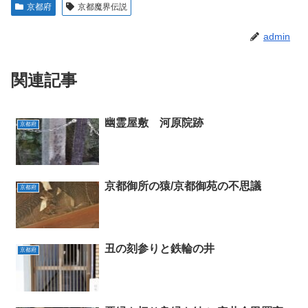
京都府
京都魔界伝説
admin
関連記事
幽霊屋敷 河原院跡
京都府
京都御所の猿/京都御苑の不思議
京都府
丑の刻参りと鉄輪の井
京都府