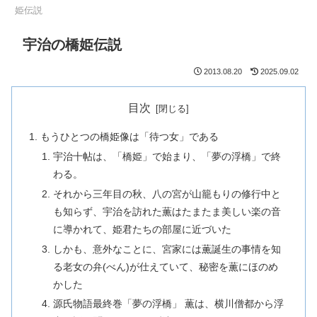
姫伝説
宇治の橋姫伝説
2013.08.20
2025.09.02
目次
もうひとつの橋姫像は「待つ女」である
宇治十帖は、「橋姫」で始まり、「夢の浮橋」で終
わる。
それから三年目の秋、八の宮が山籠もりの修行中と
も知らず、宇治を訪れた薫はたまたま美しい楽の音
に導かれて、姫君たちの部屋に近づいた
しかも、意外なことに、宮家には薫誕生の事情を知
る老女の弁(べん)が仕えていて、秘密を薫にほのめ
かした
源氏物語最終巻「夢の浮橋」 薫は、横川僧都から浮