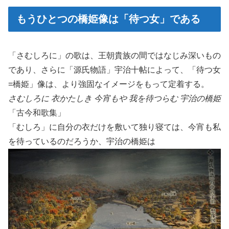
もうひとつの橋姫像は「待つ女」である
「さむしろに」の歌は、王朝貴族の間ではなじみ深いもの
であり、さらに「源氏物語」宇治十帖によって、「待つ女
=橋姫」像は、より強固なイメージをもって定着する。
さむしろに 衣かたしき 今宵もや 我を待つらむ 宇治の橋姫
「古今和歌集」
「むしろ」に自分の衣だけを敷いて独り寝ては、今宵も私
を待っているのだろうか、宇治の橋姫は