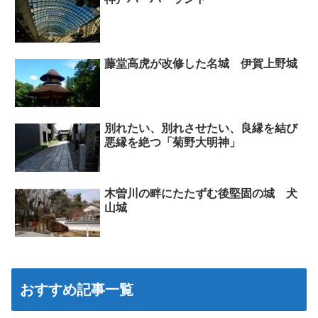
藤堂高虎が改修した名城 伊賀上野城
別れたい、別れさせたい、良縁を結び
悪縁を絶つ「菊野大明神」
木曽川の畔にたたずむ後堅固の城 犬
山城
おすすめ記事一覧