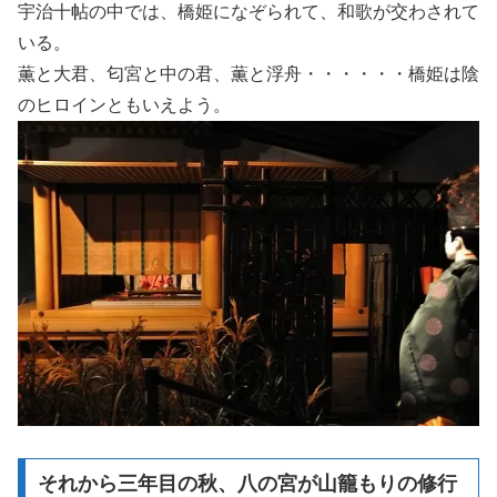
宇治十帖の中では、橋姫になぞられて、和歌が交わされて
いる。
薫と大君、匂宮と中の君、薫と浮舟・・・・・・橋姫は陰
のヒロインともいえよう。
それから三年目の秋、八の宮が山籠もりの修行