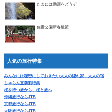
たまには動画をどうぞ
住𠮷公園新春散策
人気の旅行特集
みんなには秘密にしておきたい大人の隠れ家、大人の宿
じゃらん直前割特集
桜を待つ旅から、桜と旅へ
沖縄旅行ならJTB
京都旅行ならJTB
大阪旅行ならJTB