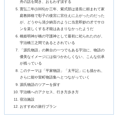
舟の話を聞き、おもわず涙する
寛弘二年(1005)か三年、紫式部は道長に頼まれて家
庭教師格で彰子の後宮に宮仕えに上がったのだった
が、どうやら清少納言のように当意即妙の才でサロ
ンを楽しくする才能はあまりなかったようだ
橋姫明神が橋の守護神として最初に祀られたのが、
宇治橋三之間であるとされている
「源氏物語」の舞台の一つでもある宇治に、物語の
優美なイメージには似つかわしくない、こんな伝承
が残っている
このテーマは「平家物語」「太平記」にも描かれ、
さらに能や室町物語集へとつながっていく
源氏物語のツアーを探す
宇治橋へのアクセス、行き方歩き方
宿泊施設
おすすめの旅行プラン