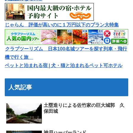
じゃらん 評価が高いのに１万円以下のプラン大特集
クラブツーリズム 日本100名城ツアーを探す列車・飛行
機で行く旅
ペットと泊まれる宿 | 犬・猫と泊まれるペット可ホテル
人気記事
土塁造りによる佐竹家の巨大城郭 久
保田城
神戸ハーバーランド