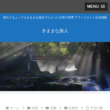
MENU
晴れてもふってもきままな旅足でたどった日本の四季 アフィリエイト広告掲載
きままな旅人
ホーム
地域
近畿
京都府
宇治の橋