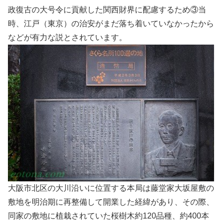
政復古の大号令に貢献した関西財界に配慮するため③当
時、江戸（東京）の治安がまだ落ち着いていなかったから
などが有力な説とされています。
大阪市北区の大川沿いに位置する本局は藤堂家大坂屋敷の
敷地を明治期に再整備して開業した経緯があり、その際、
同家の敷地に植栽されていた桜樹木約120品種、約400本