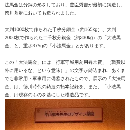
法馬金は分銅の形をしており、豊臣秀吉が最初に鋳造し、
徳川幕府においても造られました。
大判1000枚で作られた千枚分銅金（約165kg）、大判
2000枚で作られた二千枚分銅金（約330kg）の「大法馬
金」と、重さ375gの「小法馬金」とがあります。
この「大法馬金」には「行軍守城用勿用尋常費」（戦費以
外に用いるな、という意味）」の文字が鋳込まれ、あくま
でも非常用・軍事用に備蓄されたもので、展示の「大法馬
金」は、徳川時代の鋳造の拓本記録を、また、「小法馬
金」は現存のものを基にした模造品です。