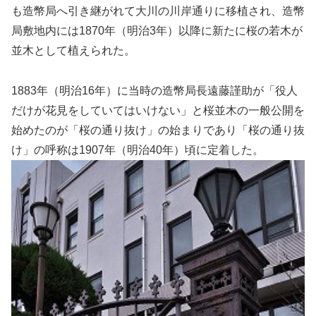
も造幣局へ引き継がれて大川の川岸通りに移植され、造幣
局敷地内には1870年（明治3年）以降に新たに桜の若木が
並木として植えられた。
1883年（明治16年）に当時の造幣局長遠藤謹助が「役人
だけが花見をしていてはいけない」と桜並木の一般公開を
始めたのが「桜の通り抜け」の始まりであり「桜の通り抜
け」の呼称は1907年（明治40年）頃に定着した。