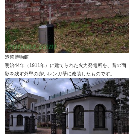
造幣博物館
明治44年（1911年）に建てられた火力発電所を、昔の面
影を残す外壁の赤いレンガ壁に改装したものです。