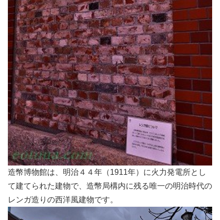
造幣博物館は、明治４４年（1911年）に火力発電所とし
て建てられた建物で、造幣局構内に残る唯一の明治時代の
レンガ造りの西洋風建物です。