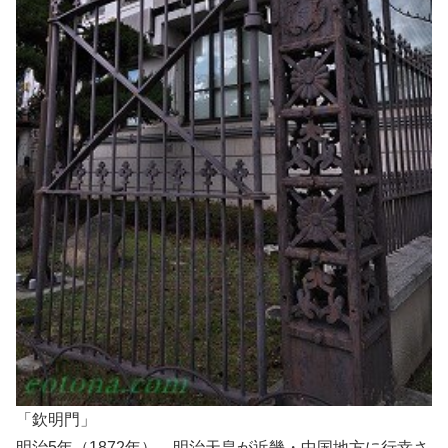
「欽明門」
明治5年（1872年）、明治天皇が近畿・中国地方に行幸さ