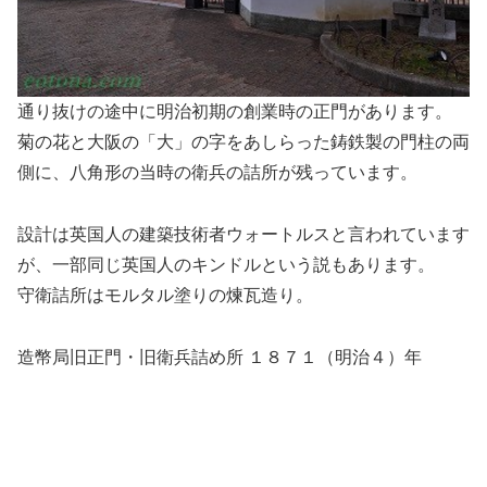
通り抜けの途中に明治初期の創業時の正門があります。
菊の花と大阪の「大」の字をあしらった鋳鉄製の門柱の両
側に、八角形の当時の衛兵の詰所が残っています。
設計は英国人の建築技術者ウォートルスと言われています
が、一部同じ英国人のキンドルという説もあります。
守衛詰所はモルタル塗りの煉瓦造り。
造幣局旧正門・旧衛兵詰め所 １８７１（明治４）年