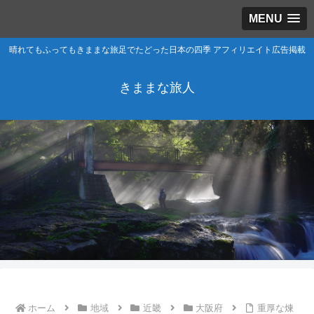
MENU
晴れてもふってもきままな旅足でたどった日本の四季 アフィリエイト広告掲載
きままな旅人
ホーム
地域
近畿
大阪府
重厚な煉