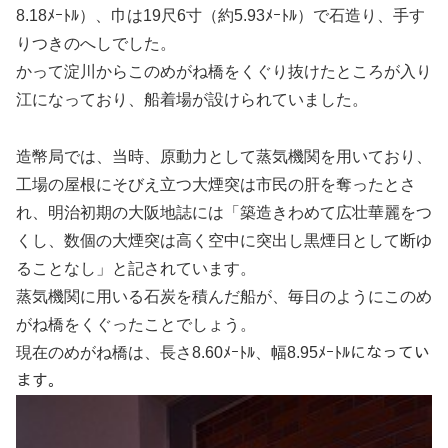
8.18ﾒｰﾄﾙ）、巾は19尺6寸（約5.93ﾒｰﾄﾙ）で石造り、手す
りつきのへしでした。
かって淀川からこのめがね橋をくぐり抜けたところが入り
江になっており、船着場が設けられていました。
造幣局では、当時、原動力として蒸気機関を用いており、
工場の屋根にそびえ立つ大煙突は市民の肝を奪ったとさ
れ、明治初期の大阪地誌には「築造きわめて広壮華麗をつ
くし、数個の大煙突は高く空中に突出し黒煙日として断ゆ
ることなし」と記されています。
蒸気機関に用いる石炭を積んだ船が、毎日のようにこのめ
がね橋をくぐったことでしょう。
現在のめがね橋は、長さ8.60ﾒｰﾄﾙ、幅8.95ﾒｰﾄﾙになってい
ます。