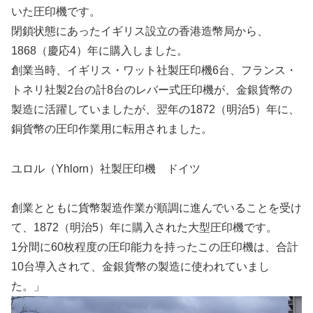
いた圧印機です。
閉鎖状態にあったイギリス設立の香港造幣局から、
1868（慶応4）年に購入しました。
創業当時、イギリス・ワット社製圧印機6台、フランス・
トネリ社製2台の計8台のレバー式圧印機が、金銀貨幣の
製造に活躍していましたが、翌年の1872（明治5）年に、
銅貨幣の圧印作業用に転用されました。
ユロル（Yhlorn）社製圧印機 ドイツ
創業とともに貨幣製造作業が順調に進んでいることを受け
て、1872（明治5）年に購入された大型圧印機です。
1分間に60枚程度の圧印能力を持ったこの圧印機は、合計
10台導入されて、金銀貨幣の製造に使われていまし
た。」