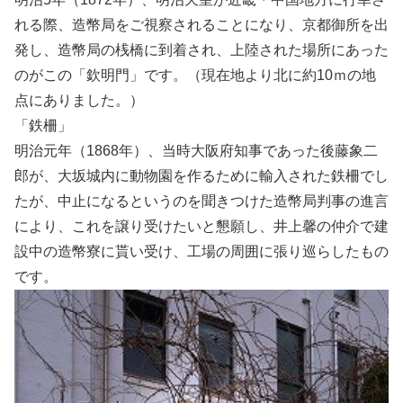
れる際、造幣局をご視察されることになり、京都御所を出
発し、造幣局の桟橋に到着され、上陸された場所にあった
のがこの「欽明門」です。（現在地より北に約10ｍの地
点にありました。）
「鉄柵」
明治元年（1868年）、当時大阪府知事であった後藤象二
郎が、大坂城内に動物園を作るために輸入された鉄柵でし
たが、中止になるというのを聞きつけた造幣局判事の進言
により、これを譲り受けたいと懇願し、井上馨の仲介で建
設中の造幣寮に貰い受け、工場の周囲に張り巡らしたもの
です。