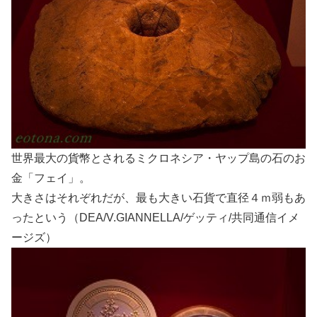
世界最大の貨幣とされるミクロネシア・ヤップ島の石のお
金「フェイ」。
大きさはそれぞれだが、最も大きい石貨で直径４ｍ弱もあ
ったという（DEA/V.GIANNELLA/ゲッティ/共同通信イメ
ージズ）