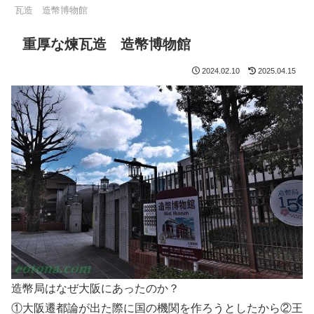
瓦造 造幣博物館
重厚な煉瓦造 造幣博物館
2024.02.10
2025.04.15
造幣局はなぜ大阪にあったのか？
①大阪遷都論が出た際に国の機関を作ろうとしたから②王