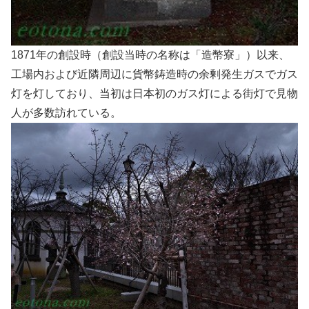
1871年の創設時（創設当時の名称は「造幣寮」）以来、
工場内および近隣周辺に貨幣鋳造時の余剰発生ガスでガス
灯を灯しており、当初は日本初のガス灯による街灯で見物
人が多数訪れている。