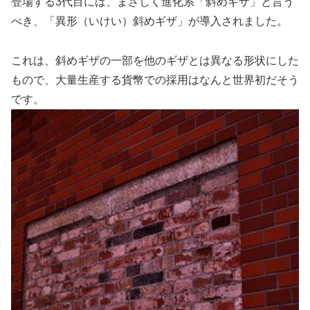
登場する3代目には、まさしく進化系「斜めギザ」と言う
べき、「異形（いけい）斜めギザ」が導入されました。
これは、斜めギザの一部を他のギザとは異なる形状にした
もので、大量生産する貨幣での採用はなんと世界初だそう
です。