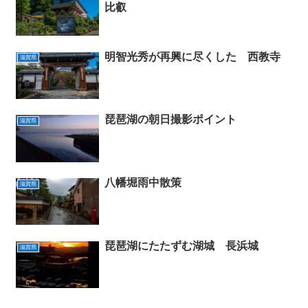
比叡
明智光秀が再興に尽くした 西教寺
滋賀県
琵琶湖の朝日撮影ポイント
滋賀県
八幡堀雨中散策
滋賀県
琵琶湖にたたずむ湖城 長浜城
滋賀県