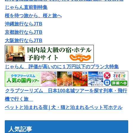
じゃらん直前割特集
桜を待つ旅から、桜と旅へ
沖縄旅行ならJTB
京都旅行ならJTB
大阪旅行ならJTB
じゃらん 評価が高いのに１万円以下のプラン大特集
クラブツーリズム 日本100名城ツアーを探す列車・飛行
機で行く旅
ペットと泊まれる宿 | 犬・猫と泊まれるペット可ホテル
人気記事