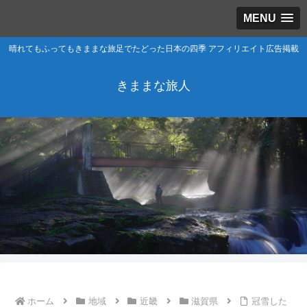
MENU
晴れてもふってもきままな旅足でたどった日本の四季 アフィリエイト広告掲載
きままな旅人
ホーム
地域
近畿
滋賀県
冠雪した