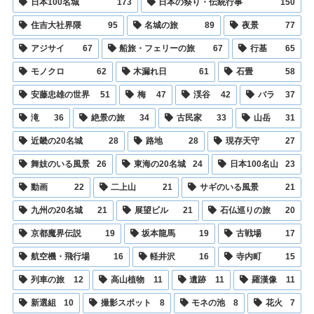
日本100名城
173
日本の祭り・伝統行事
150
住吉大社界隈
95
名城の旅
89
夜景
77
アジサイ
67
船旅・フェリーの旅
67
行基
65
モノクロ
62
木漏れ日
61
石畳
58
安藤忠雄の世界
51
梅
47
渓谷
42
バラ
37
滝
36
絶景の旅
34
古民家
33
山岳
31
近畿の20名城
28
路地
28
現存天守
27
舞妓のいる風景
26
東海の20名城
24
日本100名山
23
動画
22
二上山
21
サギのいる風景
21
九州の20名城
21
展望ビル
21
石仏巡りの旅
20
京都魔界伝説
19
坂本龍馬
19
古戦場
17
航空機・飛行場
16
軽井沢
16
寺内町
15
列車の旅
12
高山植物
11
遺跡
11
羅漢像
11
新選組
10
撮影スポット
8
モネの池
8
花火
7