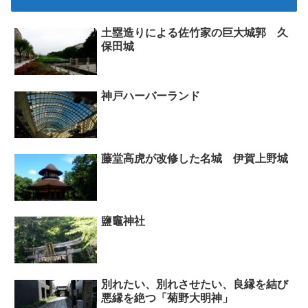
土塁造りによる佐竹家の巨大城郭 久
保田城
神戸ハーバーランド
藤堂高虎が改修した名城 伊賀上野城
鹽竈神社
別れたい、別れさせたい、良縁を結び
悪縁を絶つ「菊野大明神」