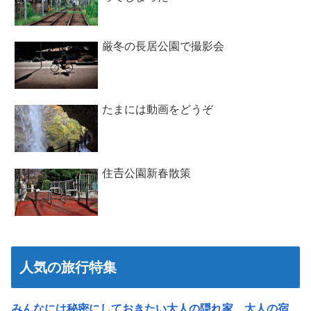
厳冬の長居公園で撮影会
たまには動画をどうぞ
住𠮷公園新春散策
人気の旅行特集
みんなには秘密にしておきたい大人の隠れ家、大人の宿