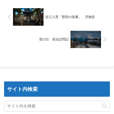
近江八景「堅田の落雁」 浮御堂
雪の日 長浜訪問記
サイト内検索