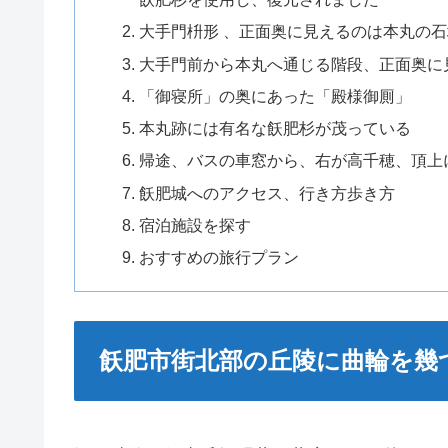
大手門枡形 、正面奥に見えるのは本丸の石
大手門前から本丸へ通じる階段、正面奥に
「御寝所」の奥にあった「殿様御厠」
本丸跡には有名な飫肥杉が茂っている
帰途、バスの車窓から、右が高千穂、頂上
飫肥城へのアクセス、行き方歩き方
宿泊施設を探す
おすすめの旅行プラン
飫肥市街北部の丘陵に曲輪を幾