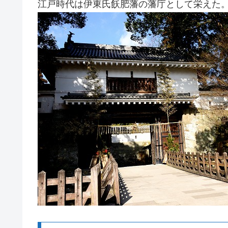
江戸時代は伊東氏飫肥藩の藩庁として栄えた