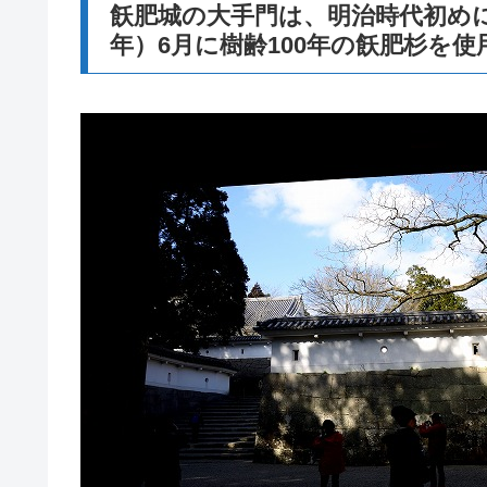
飫肥城の大手門は、明治時代初めに
年）6月に樹齢100年の飫肥杉を