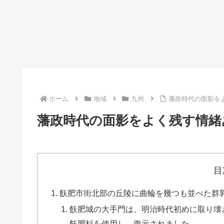
ホーム
地域
九州
藩政時代の面影を
藩政時代の面影をよく残す情緒
目
飫肥市街北部の丘陵に曲輪を幾つも並べた群
飫肥城の大手門は、明治時代初めに取り壊され
飫肥杉を使用し、復元されました