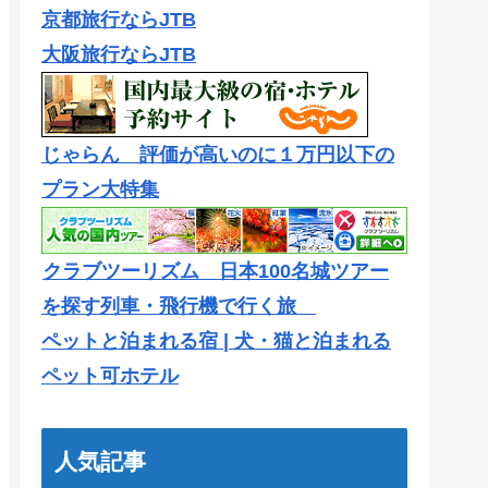
京都旅行ならJTB
大阪旅行ならJTB
じゃらん 評価が高いのに１万円以下の
プラン大特集
クラブツーリズム 日本100名城ツアー
を探す列車・飛行機で行く旅
ペットと泊まれる宿 | 犬・猫と泊まれる
ペット可ホテル
人気記事