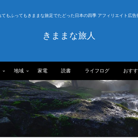
れてもふってもきままな旅足でたどった日本の四季 アフィリエイト広告
きままな旅人
旅
地域
家電
読書
ライフログ
おすす