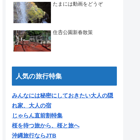
たまには動画をどうぞ
住𠮷公園新春散策
人気の旅行特集
みんなには秘密にしておきたい大人の隠
れ家、大人の宿
じゃらん直前割特集
桜を待つ旅から、桜と旅へ
沖縄旅行ならJTB