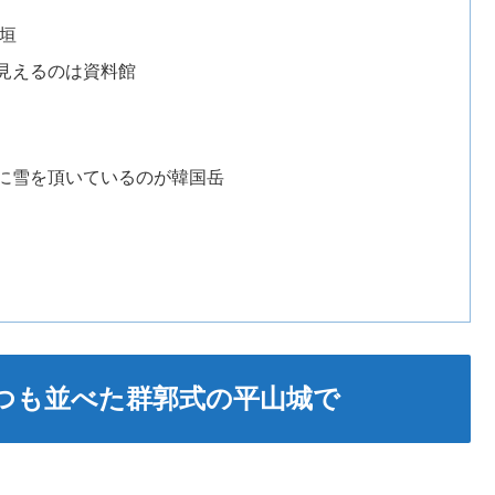
垣
見えるのは資料館
に雪を頂いているのが韓国岳
つも並べた群郭式の平山城で