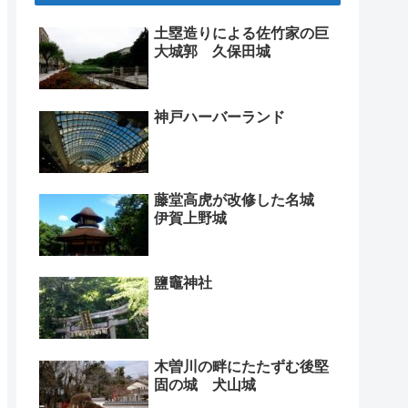
土塁造りによる佐竹家の巨
大城郭 久保田城
神戸ハーバーランド
藤堂高虎が改修した名城
伊賀上野城
鹽竈神社
木曽川の畔にたたずむ後堅
固の城 犬山城