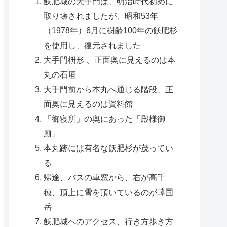
飫肥城の大手門は、明治時代初めに
取り壊されましたが、昭和53年
（1978年）6月に樹齢100年の飫肥杉
を使用し、復元されました
大手門枡形 、正面奥に見えるのは本
丸の石垣
大手門前から本丸へ通じる階段、正
面奥に見えるのは資料館
「御寝所」の奥にあった「殿様御
厠」
本丸跡には有名な飫肥杉が茂ってい
る
帰途、バスの車窓から、右が高千
穂、頂上に雪を頂いているのが韓国
岳
飫肥城へのアクセス、行き方歩き方