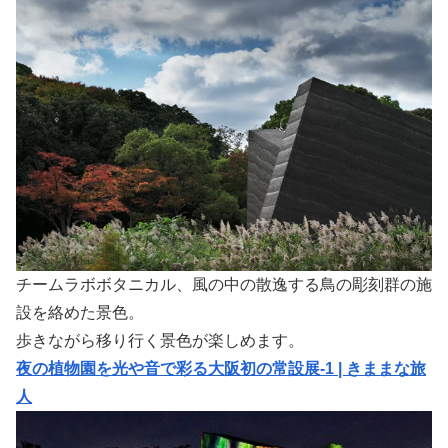
チームラボボタニカル、風の中の散逸する鳥の彫刻群の施
設を絡めた景色。
歩きながら移り行く景色が楽しめます。
夜の植物園を光や音で彩る大阪初の常設展-1 | きままな旅
人