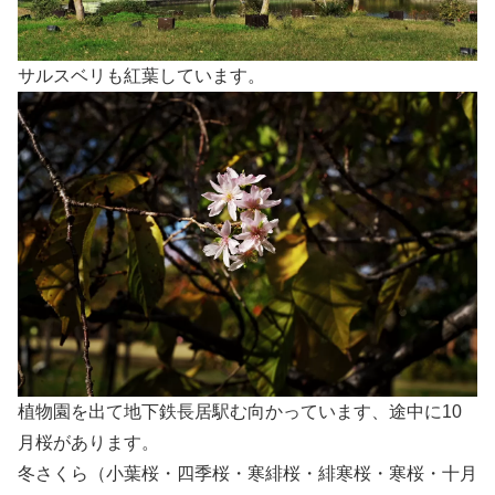
サルスベリも紅葉しています。
植物園を出て地下鉄長居駅む向かっています、途中に10
月桜があります。
冬さくら（小葉桜・四季桜・寒緋桜・緋寒桜・寒桜・十月