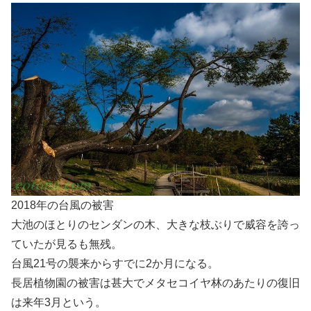
2018年の台風の被害
大池のほとりのセンダンの木、大きな枝ぶりで威容を誇っ
ていたが見るも無残。
台風21号の襲来からすでに2か月になる。
長居植物園の被害は甚大でメタセコイヤ林のあたりの復旧
は来年3月という。