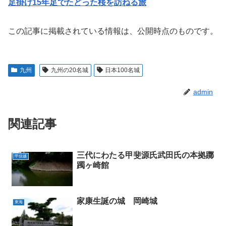
足掛け15年足でたどった桜を訪ねる旅
この記事に掲載されている情報は、公開時点のものです。
九州
九州の20名城
日本100名城
admin
関連記事
三代にわたる甲斐源氏武田氏の本拠躑
甲信越
躅ヶ崎館
家康生誕の城 岡崎城
東海