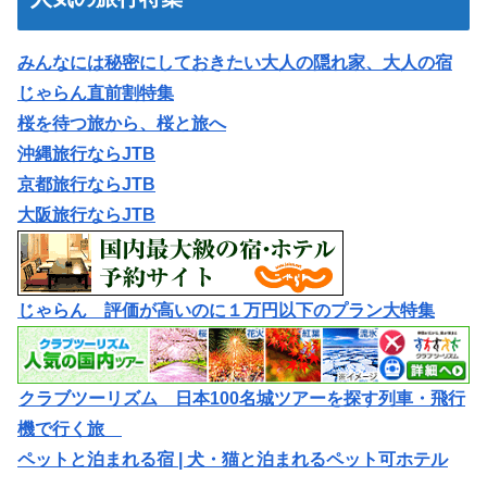
みんなには秘密にしておきたい大人の隠れ家、大人の宿
じゃらん直前割特集
桜を待つ旅から、桜と旅へ
沖縄旅行ならJTB
京都旅行ならJTB
大阪旅行ならJTB
じゃらん 評価が高いのに１万円以下のプラン大特集
クラブツーリズム 日本100名城ツアーを探す列車・飛行
機で行く旅
ペットと泊まれる宿 | 犬・猫と泊まれるペット可ホテル