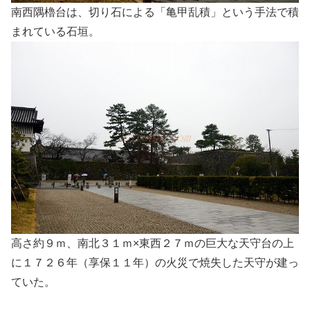
南西隅櫓台は、切り石による「亀甲乱積」という手法で積
まれている石垣。
高さ約９ｍ、南北３１ｍ×東西２７ｍの巨大な天守台の上
に１７２６年（享保１１年）の火災で焼失した天守が建っ
ていた。