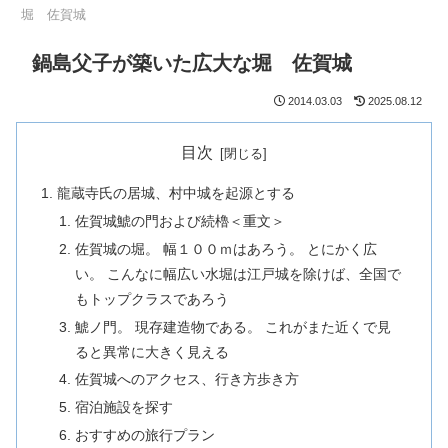
堀 佐賀城
鍋島父子が築いた広大な堀 佐賀城
2014.03.03
2025.08.12
目次
龍蔵寺氏の居城、村中城を起源とする
佐賀城鯱の門および続櫓＜重文＞
佐賀城の堀。 幅１００ｍはあろう。 とにかく広
い。 こんなに幅広い水堀は江戸城を除けば、全国で
もトップクラスであろう
鯱ノ門。 現存建造物である。 これがまた近くで見
ると異常に大きく見える
佐賀城へのアクセス、行き方歩き方
宿泊施設を探す
おすすめの旅行プラン