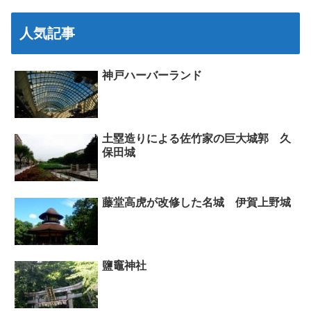
人気記事
神戸ハーバーランド
土塁造りによる佐竹家の巨大城郭 久
保田城
藤堂高虎が改修した名城 伊賀上野城
鹽竈神社