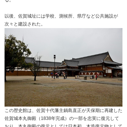
以後、佐賀城址には学校、測候所、県庁など公共施設が
次々と建設された。
この歴史館は、佐賀十代藩主鍋島直正が天保期に再建した
佐賀城本丸御殿（1838年完成）の一部を忠実に復元して
おり、本丸御殿の復元としては日本初、木造復元物として