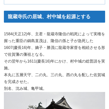
龍蔵寺氏の居城、村中城を起源とする
1584(天正12)年、主君・龍蔵寺隆信の戦死によって実権を
握った重臣の鍋島直茂は、隆信の孫と子が急死した
1607(慶長16)年、嫡子・勝茂に龍蔵寺家督を相続させる形
で佐賀藩の藩祖となる。
その翌年から1611(慶長16)年にかけ、村中城の総普請を実
施。
本丸に五層天守、二の丸、三の丸、西の丸を配した佐賀城
を完成させた。
別名、沈み城、亀甲城。