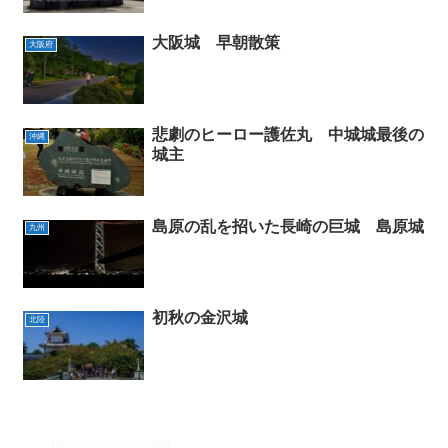
大阪城 早朝散策
大阪府
悲劇のヒーロー護佐丸 中城城最後の
沖縄
城主
島原の乱を招いた長崎の巨城 島原城
九州
初秋の金沢城
北陸