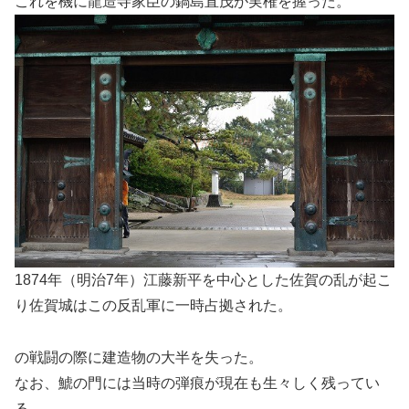
これを機に龍造寺家臣の鍋島直茂が実権を握った。
1874年（明治7年）江藤新平を中心とした佐賀の乱が起こ
り佐賀城はこの反乱軍に一時占拠された。
の戦闘の際に建造物の大半を失った。
なお、鯱の門には当時の弾痕が現在も生々しく残ってい
る。