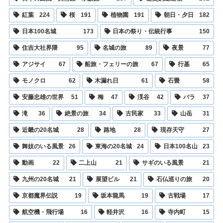
紅葉
224
桜
191
植物園
191
朝日・夕日
182
日本100名城
173
日本の祭り・伝統行事
150
住吉大社界隈
95
名城の旅
89
夜景
77
アジサイ
67
船旅・フェリーの旅
67
行基
65
モノクロ
62
木漏れ日
61
石畳
58
安藤忠雄の世界
51
梅
47
渓谷
42
バラ
37
滝
36
絶景の旅
34
古民家
33
山岳
31
近畿の20名城
28
路地
28
現存天守
27
舞妓のいる風景
26
東海の20名城
24
日本100名山
23
動画
22
二上山
21
サギのいる風景
21
九州の20名城
21
展望ビル
21
石仏巡りの旅
20
京都魔界伝説
19
坂本龍馬
19
古戦場
17
航空機・飛行場
16
軽井沢
16
寺内町
15