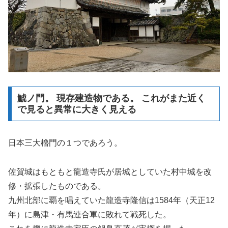
鯱ノ門。 現存建造物である。 これがまた近く
で見ると異常に大きく見える
日本三大櫓門の１つであろう。
佐賀城はもともと龍造寺氏が居城としていた村中城を改
修・拡張したものである。
九州北部に覇を唱えていた龍造寺隆信は1584年（天正12
年）に島津・有馬連合軍に敗れて戦死した。