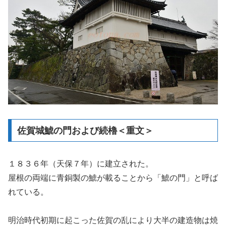
佐賀城鯱の門および続櫓＜重文＞
１８３６年（天保７年）に建立された。
屋根の両端に青銅製の鯱が載ることから「鯱の門」と呼ば
れている。
明治時代初期に起こった佐賀の乱により大半の建造物は焼