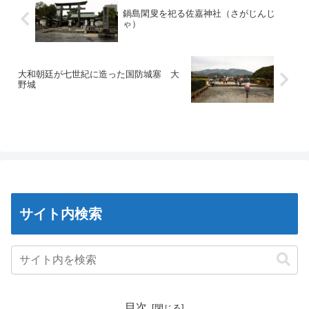
鍋島閑叟を祀る佐嘉神社（さがじんじ
ゃ）
大和朝廷が七世紀に造った国防城塞 大
野城
サイト内検索
目次