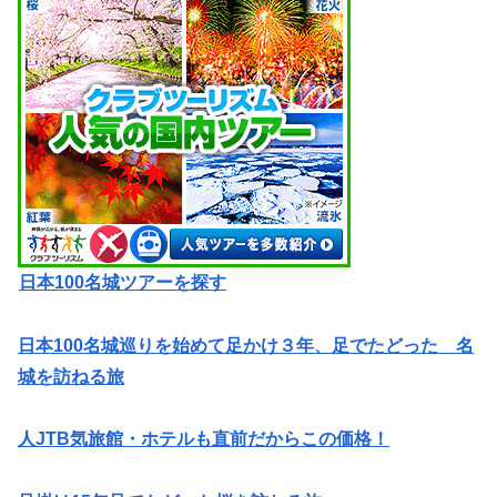
日本100名城ツアーを探す
日本100名城巡りを始めて足かけ３年、足でたどった 名
城を訪ねる旅
人JTB気旅館・ホテルも直前だからこの価格！