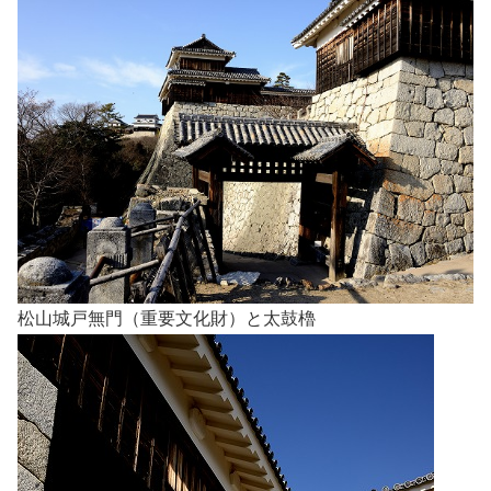
松山城戸無門（重要文化財）と太鼓櫓