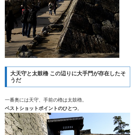
大天守と太鼓櫓 この辺りに大手門が存在したそ
うだ
一番奥には天守、手前の櫓は太鼓櫓。
ベストショットポイントのひとつ
。