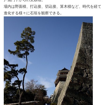
場内は野面積、打込接、切込接、算木積など、時代を経て
進化する様々に石垣を観察できる。