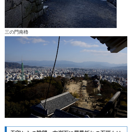
三の門南櫓