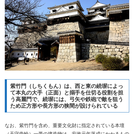
紫竹門（しちくもん）は、西と東の続塀によっ
て本丸の大手（正面）と搦手を仕切る役割を担
う高麗門で、続塀には、弓矢や鉄砲で敵を狙う
ため正方形や長方形の狭間が設けられている
なお、紫竹門を含め、重要文化財に指定されている本壇
（天守曲輪）一帯の建造物は、安政元年落成にかかるもの