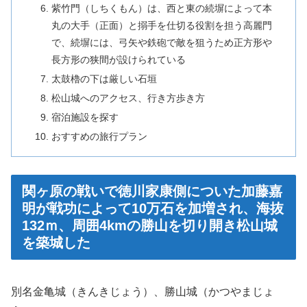
紫竹門（しちくもん）は、西と東の続塀によって本
丸の大手（正面）と搦手を仕切る役割を担う高麗門
で、続塀には、弓矢や鉄砲で敵を狙うため正方形や
長方形の狭間が設けられている
太鼓櫓の下は厳しい石垣
松山城へのアクセス、行き方歩き方
宿泊施設を探す
おすすめの旅行プラン
関ヶ原の戦いで徳川家康側についた加藤嘉
明が戦功によって10万石を加増され、海抜
132ｍ、周囲4kmの勝山を切り開き松山城
を築城した
別名金亀城（きんきじょう）、勝山城（かつやまじょ