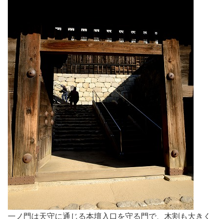
一ノ門は天守に通じる本壇入口を守る門で、木割も大きく