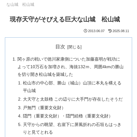
な山城 松山城
現存天守がそびえる巨大な山城 松山城
2013.06.07
2025.08.11
目次
関ヶ原の戦いで徳川家康側についた加藤嘉明が戦功に
よって10万石を加増され、海抜132ｍ、周囲4kmの勝山
を切り開き松山城を築城した
松山市の中心部、勝山（城山）山頂に本丸を構える
平山城
大天守と太鼓櫓 この辺りに大手門が存在したそうだ
戸無門（重要文化財）
隠門（重要文化財）・隠門続櫓（重要文化財）
天守からの眺望、右崖下に屏風折れの石垣もはっき
りと見てとれる