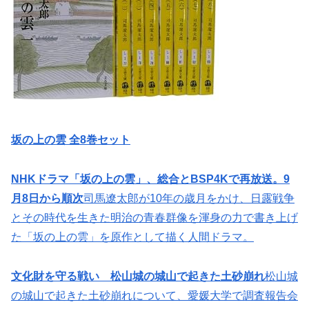
坂の上の雲 全8巻セット
NHKドラマ「坂の上の雲」、総合とBSP4Kで再放送。9
月8日から順次
司馬遼太郎が10年の歳月をかけ、日露戦争
とその時代を生きた明治の青春群像を渾身の力で書き上げ
た「坂の上の雲」を原作として描く人間ドラマ。
文化財を守る戦い 松山城の城山で起きた土砂崩れ
松山城
の城山で起きた土砂崩れについて、愛媛大学で調査報告会