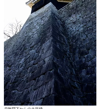
戸無門下からの太鼓櫓。