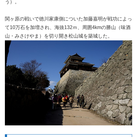
う）。
関ヶ原の戦いで徳川家康側についた加藤嘉明が戦功によっ
て10万石を加増され、海抜132ｍ、周囲4kmの勝山（味酒
山・みさけやま）を切り開き松山城を築城した。