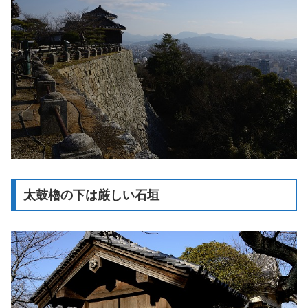
太鼓櫓の下は厳しい石垣