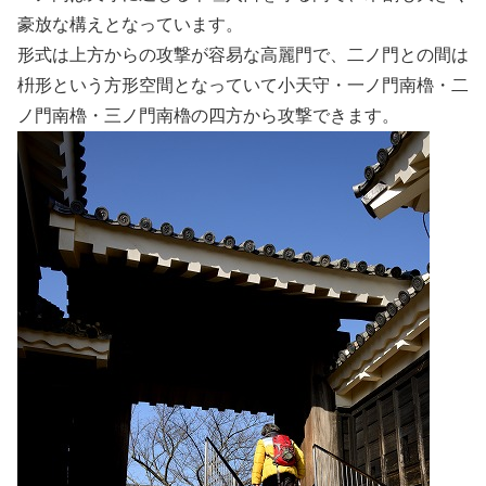
豪放な構えとなっています。
形式は上方からの攻撃が容易な高麗門で、二ノ門との間は
枡形という方形空間となっていて小天守・一ノ門南櫓・二
ノ門南櫓・三ノ門南櫓の四方から攻撃できます。