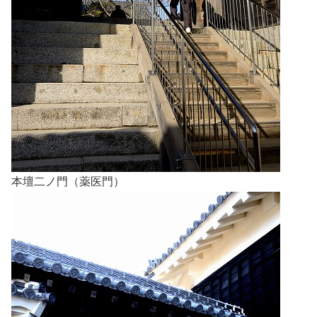
本壇二ノ門（薬医門）