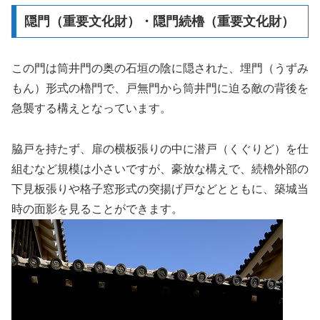
隠門（重要文化財）・隠門続櫓（重要文化財）
この門は筒井門の奥の石垣の陰に隠された、埋門（うずみ
もん）形式の櫓門で、戸無門から筒井門に迫る敵の背後を
急襲する構えとなっています。
脇戸を持たず、扉の横板張りの中に潜戸（くぐりど）を仕
組むなど規模は小さいですが、豪放な構えで、続櫓外部の
下見板張りや格子窓形式の突揚げ戸などとともに、築城当
時の面影を見ることができます。