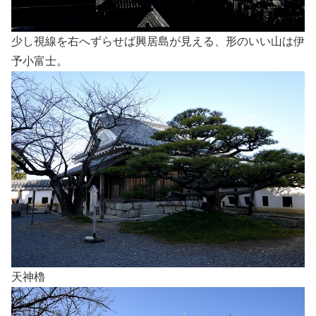
少し視線を右へずらせば興居島が見える、形のいい山は伊
予小富士。
天神櫓