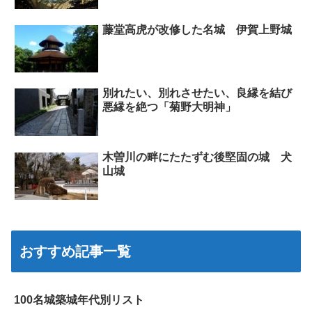
藤堂高虎が改修した名城 伊賀上野城
別れたい、別れさせたい、良縁を結び
悪縁を絶つ「菊野大明神」
木曽川の畔にたたずむ後堅固の城 犬
山城
おすすめ記事一覧
100名城築城年代別リスト