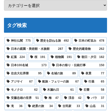
タグ検索
神社仏閣
775
歴史を訪ねる旅
492
日本の町並み
478
日本の庭園・美術館・水族館
287
歴史的建造物
262
紅葉
224
桜
191
植物園
191
朝日・夕日
182
日本100名城
173
日本の祭り・伝統行事
150
住吉大社界隈
95
名城の旅
89
夜景
77
アジサイ
67
船旅・フェリーの旅
67
行基
65
モノクロ
62
木漏れ日
61
石畳
58
安藤忠雄の世界
51
梅
47
渓谷
42
バラ
37
滝
36
絶景の旅
34
古民家
33
山岳
31