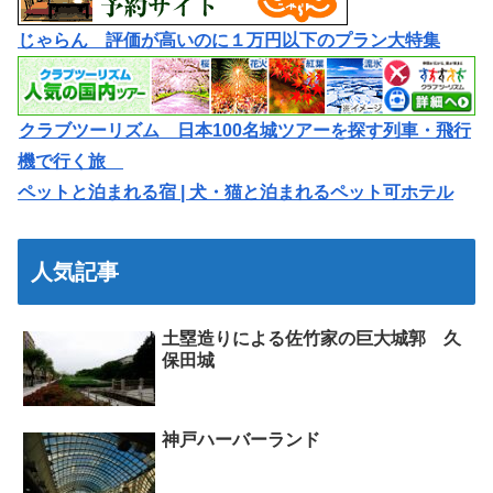
じゃらん 評価が高いのに１万円以下のプラン大特集
クラブツーリズム 日本100名城ツアーを探す列車・飛行
機で行く旅
ペットと泊まれる宿 | 犬・猫と泊まれるペット可ホテル
人気記事
土塁造りによる佐竹家の巨大城郭 久
保田城
神戸ハーバーランド