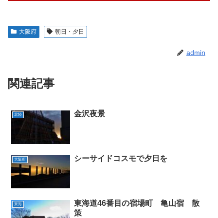
大阪府
朝日・夕日
admin
関連記事
金沢夜景
北陸
シーサイドコスモで夕日を
大阪府
東海道46番目の宿場町 亀山宿 散
東海
策