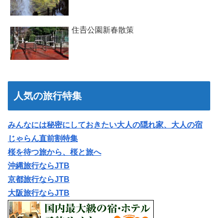
住𠮷公園新春散策
人気の旅行特集
みんなには秘密にしておきたい大人の隠れ家、大人の宿
じゃらん直前割特集
桜を待つ旅から、桜と旅へ
沖縄旅行ならJTB
京都旅行ならJTB
大阪旅行ならJTB