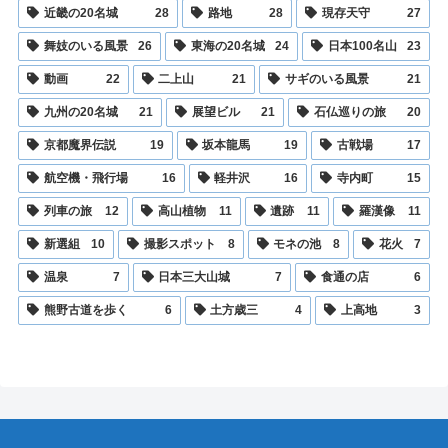
近畿の20名城
28
路地
28
現存天守
27
舞妓のいる風景
26
東海の20名城
24
日本100名山
23
動画
22
二上山
21
サギのいる風景
21
九州の20名城
21
展望ビル
21
石仏巡りの旅
20
京都魔界伝説
19
坂本龍馬
19
古戦場
17
航空機・飛行場
16
軽井沢
16
寺内町
15
列車の旅
12
高山植物
11
遺跡
11
羅漢像
11
新選組
10
撮影スポット
8
モネの池
8
花火
7
温泉
7
日本三大山城
7
食通の店
6
熊野古道を歩く
6
土方歳三
4
上高地
3