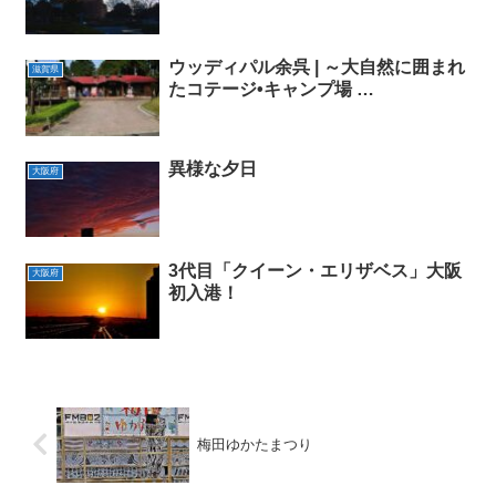
ウッディパル余呉 | ～大自然に囲まれ
滋賀県
たコテージ•キャンプ場 …
異様な夕日
大阪府
3代目「クイーン・エリザベス」大阪
大阪府
初入港！
梅田ゆかたまつり